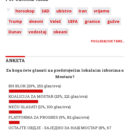
horoskop
SAD
ubistvo
Iran
vrijeme
Trump
dnevni
Velež
UEFA
granice
gužve
Dunav
vodostaj
okeani
POGLEDAJ SVE TEME…
ANKETA
Za koga ćete glasati na predstojećim lokalnim izborima u
Mostaru?
BH BLOK
(29%, 252 glas/ova)
KOALICIJA ZA MOSTAR
(25%, 221 glas/ova)
NEĆU GLASATI
(11%, 100 glas/ova)
PLATFORMA ZA PROGRES
(9%, 82 glas/ova)
ОСТАЈТЕ ОВДЈЕ - ЗАЈЕДНО ЗА НАШ МОСТАР
(8%, 67