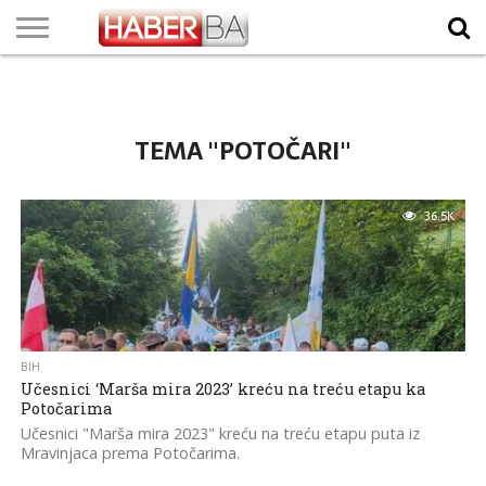
VIJESTI
BIZNIS
SPORT
SHOWBIZ
LIFESTYLE
SCI-
AUTO
ZANIMLJIVOSTI
FOTO
VIDEO
TV
VREMENSKA
STANJE NA
KURSNA
O
MARKETING
IMPRESSUM
KONTAKT
TECH
PROGRAM
PROGNOZA
PUTEVIMA
LISTA
NAMA
TEMA "POTOČARI"
36.5K
BIH
Učesnici ‘Marša mira 2023’ kreću na treću etapu ka
Potočarima
Učesnici "Marša mira 2023" kreću na treću etapu puta iz
Mravinjaca prema Potočarima.