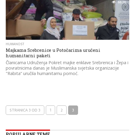
66.2K
HUMANOST
Majkama Srebrenice u Potočarima uručeni
humanitarni paketi
Članicama Udruženja Pokret majke enklave Srebrenica i Žepa i
povratnicima danas je Muslimanska svjetska organizacije
"Rabita“ uručila humanitarnu pomoć.
STRANICA 3 OD 3
1
2
3
POPULARNE TEME