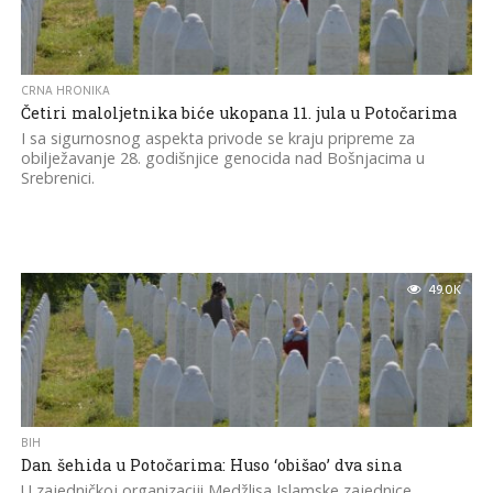
CRNA HRONIKA
Četiri maloljetnika biće ukopana 11. jula u Potočarima
I sa sigurnosnog aspekta privode se kraju pripreme za
obilježavanje 28. godišnjice genocida nad Bošnjacima u
Srebrenici.
49.0K
BIH
Dan šehida u Potočarima: Huso ‘obišao’ dva sina
U zajedničkoj organizaciji Medžlisa Islamske zajednice