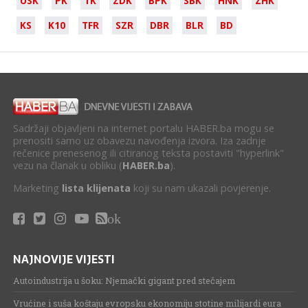
USK
PK
TK
ZDK
BPK
SBK
HNK
ZHK
KS
K10
TFR
SZR
DBR
BLR
BD
Sadržaji objavljeni na internet portalu HABER.ba mogu se
prenositi samo uz obavezu navođenja izvora. Iza zadnje
rečenice prenesenog ili citiranog teksta postaviti "hyperlink"
vezu na članak u obliku (
HABER.ba
).
Marketing
lista klijenata
koji su nam ukazali povjerenje.
ok
NAJNOVIJE VIJESTI
Autoindustrija u šoku: Njemački gigant pred stečajem
Vrućine i suša koštaju evropsku ekonomiju stotine milijardi eura