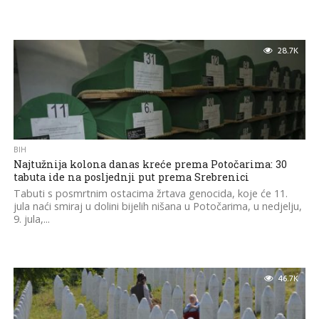
28.7K
BIH
Najtužnija kolona danas kreće prema Potočarima: 30
tabuta ide na posljednji put prema Srebrenici
Tabuti s posmrtnim ostacima žrtava genocida, koje će 11.
jula naći smiraj u dolini bijelih nišana u Potočarima, u nedjelju,
9. jula,...
46.7K