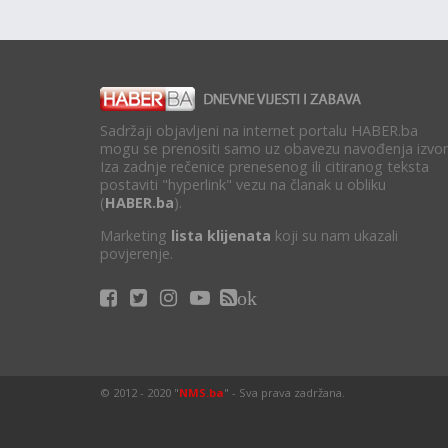
Sadržaji objavljeni na internet portalu HABER.ba
mogu se prenositi samo uz obavezu navođenja izvor
Iza zadnje rečenice prenesenog ili citiranog teksta
postaviti "hyperlink" vezu na članak u obliku
(
HABER.ba
).
Marketing
lista klijenata
koji su nam ukazali
povjerenje.
ok
© 2012 - 2020 "
NMS.ba
" - Sva prava zadržana.