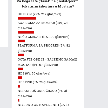
Za koga ćete glasati na predstojećim
lokalnim izborima u Mostaru?
BH BLOK
(29%, 252 glas/ova)
KOALICIJA ZA MOSTAR
(25%, 221
glas/ova)
NEĆU GLASATI
(11%, 100 glas/ova)
PLATFORMA ZA PROGRES
(9%, 82
glas/ova)
ОСТАЈТЕ ОВДЈЕ - ЗАЈЕДНО ЗА НАШ
МОСТАР
(8%, 67 glas/ova)
HDZ
(6%, 50 glas/ova)
HDZ 1990
(3%, 25 glas/ova)
NISAM JOŠ ODLUČILA/O
(2%, 21
glas/ova)
NIJEDNU OD NAVEDENIH
(2%, 17