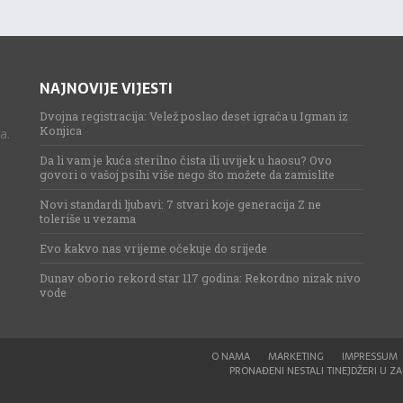
NAJNOVIJE VIJESTI
Dvojna registracija: Velež poslao deset igrača u Igman iz
Konjica
a.
Da li vam je kuća sterilno čista ili uvijek u haosu? Ovo
govori o vašoj psihi više nego što možete da zamislite
Novi standardi ljubavi: 7 stvari koje generacija Z ne
toleriše u vezama
Evo kakvo nas vrijeme očekuje do srijede
Dunav oborio rekord star 117 godina: Rekordno nizak nivo
vode
O NAMA
MARKETING
IMPRESSUM
PRONAĐENI NESTALI TINEJDŽERI U ZAG