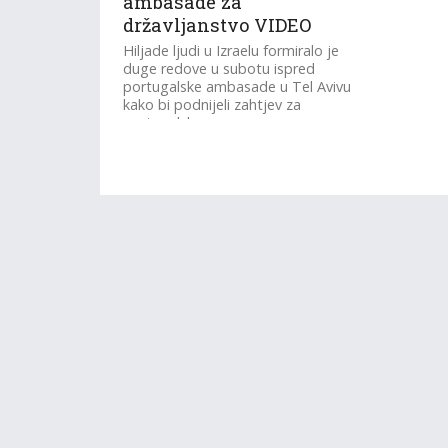
ambasade za
državljanstvo VIDEO
Hiljade ljudi u Izraelu formiralo je
duge redove u subotu ispred
portugalske ambasade u Tel Avivu
kako bi podnijeli zahtjev za
portugalsko...