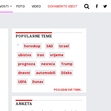
IVOSTI
FOTO
VIDEO
DOHABERITE VIJEST
ARHIVA
POPULARNE TEME
horoskop
SAD
Izrael
ubistvo
Iran
vrijeme
prognoza
nesreća
Trump
dnevni
automobili
Džeko
UEFA
Dunav
POGLEDAJ SVE TEME…
ANKETA