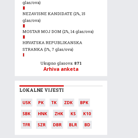
glas/ova)
NEZAVISNE KANDIDATE
(2%, 15
glas/ova)
MOSTAR MOJ DOM
(2%, 14 glas/ova)
HRVATSKA REPUBLIKANSKA
STRANKA
(1%, 7 glas/ova)
Ukupno glasova:
871
Arhiva anketa
LOKALNE VIJESTI
USK
PK
TK
ZDK
BPK
SBK
HNK
ZHK
KS
K10
TFR
SZR
DBR
BLR
BD