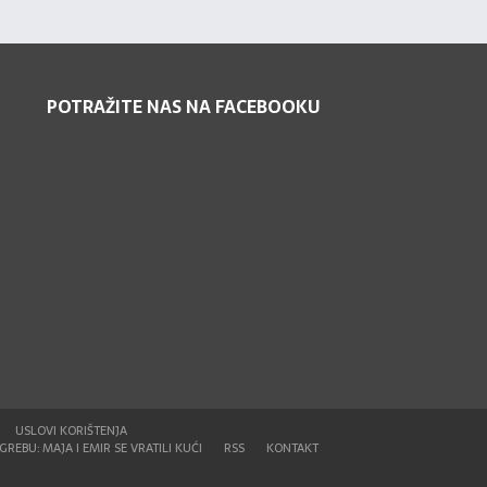
POTRAŽITE NAS NA FACEBOOKU
USLOVI KORIŠTENJA
REBU: MAJA I EMIR SE VRATILI KUĆI
RSS
KONTAKT