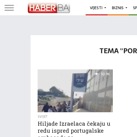
VIJESTI
BIZNIS
S
TEMA "PO
50.9K
SVIJET
Hiljade Izraelaca čekaju u
redu ispred portugalske