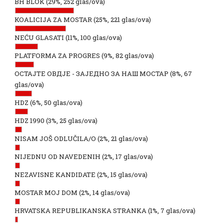
BH BLOK
(29%, 252 glas/ova)
KOALICIJA ZA MOSTAR
(25%, 221 glas/ova)
NEĆU GLASATI
(11%, 100 glas/ova)
PLATFORMA ZA PROGRES
(9%, 82 glas/ova)
ОСТАЈТЕ ОВДЈЕ - ЗАЈЕДНО ЗА НАШ МОСТАР
(8%, 67
glas/ova)
HDZ
(6%, 50 glas/ova)
HDZ 1990
(3%, 25 glas/ova)
NISAM JOŠ ODLUČILA/O
(2%, 21 glas/ova)
NIJEDNU OD NAVEDENIH
(2%, 17 glas/ova)
NEZAVISNE KANDIDATE
(2%, 15 glas/ova)
MOSTAR MOJ DOM
(2%, 14 glas/ova)
HRVATSKA REPUBLIKANSKA STRANKA
(1%, 7 glas/ova)