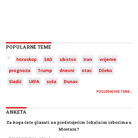
POPULARNE TEME
horoskop
SAD
ubistvo
Iran
vrijeme
prognoza
Trump
dnevni
otac
Džeko
Sladić
UEFA
suša
Dunav
POGLEDAJ SVE TEME…
ANKETA
Za koga ćete glasati na predstojećim lokalnim izborima u
Mostaru?