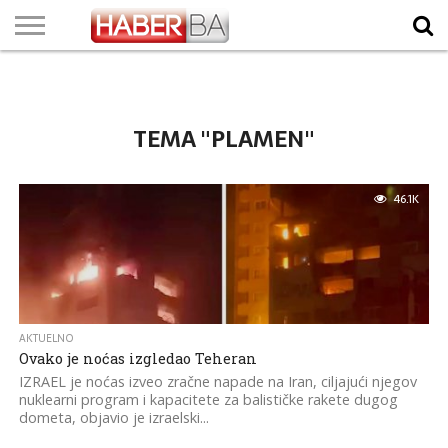
VIJESTI
BIZNIS
SPORT
SHOWBIZ
LIFESTYLE
SCI-
AUTO
ZANIMLJIVOSTI
FOTO
VIDEO
TV
VREMENSKA
STANJE NA
KURSNA
O
MARKETING
IMPRESSUM
KONTAKT
TECH
PROGRAM
PROGNOZA
PUTEVIMA
LISTA
NAMA
TEMA "PLAMEN"
46.1K
AKTUELNO
Ovako je noćas izgledao Teheran
IZRAEL je noćas izveo zračne napade na Iran, ciljajući njegov
nuklearni program i kapacitete za balističke rakete dugog
dometa, objavio je izraelski...