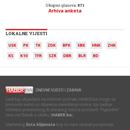
Ukupno glasova:
871
Arhiva anketa
LOKALNE VIJESTI
USK
PK
TK
ZDK
BPK
SBK
HNK
ZHK
KS
K10
TFR
SZR
DBR
BLR
BD
Sadržaji objavljeni na internet portalu HABER.ba mogu se
prenositi samo uz obavezu navođenja izvora. Iza zadnje
rečenice prenesenog ili citiranog teksta postaviti "hyperlink"
vezu na članak u obliku (
HABER.ba
).
Marketing
lista klijenata
koji su nam ukazali povjerenje.