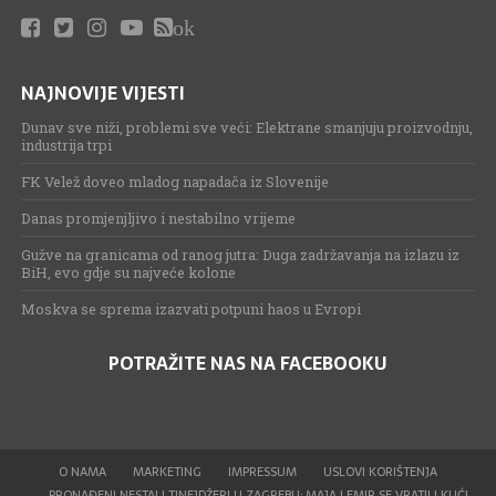
ok
NAJNOVIJE VIJESTI
Dunav sve niži, problemi sve veći: Elektrane smanjuju proizvodnju,
industrija trpi
FK Velež doveo mladog napadača iz Slovenije
Danas promjenjljivo i nestabilno vrijeme
Gužve na granicama od ranog jutra: Duga zadržavanja na izlazu iz
BiH, evo gdje su najveće kolone
Moskva se sprema izazvati potpuni haos u Evropi
POTRAŽITE NAS NA FACEBOOKU
O NAMA
MARKETING
IMPRESSUM
USLOVI KORIŠTENJA
PRONAĐENI NESTALI TINEJDŽERI U ZAGREBU: MAJA I EMIR SE VRATILI KUĆI