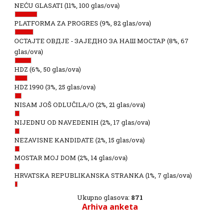
NEĆU GLASATI
(11%, 100 glas/ova)
PLATFORMA ZA PROGRES
(9%, 82 glas/ova)
ОСТАЈТЕ ОВДЈЕ - ЗАЈЕДНО ЗА НАШ МОСТАР
(8%, 67
glas/ova)
HDZ
(6%, 50 glas/ova)
HDZ 1990
(3%, 25 glas/ova)
NISAM JOŠ ODLUČILA/O
(2%, 21 glas/ova)
NIJEDNU OD NAVEDENIH
(2%, 17 glas/ova)
NEZAVISNE KANDIDATE
(2%, 15 glas/ova)
MOSTAR MOJ DOM
(2%, 14 glas/ova)
HRVATSKA REPUBLIKANSKA STRANKA
(1%, 7 glas/ova)
Ukupno glasova:
871
Arhiva anketa