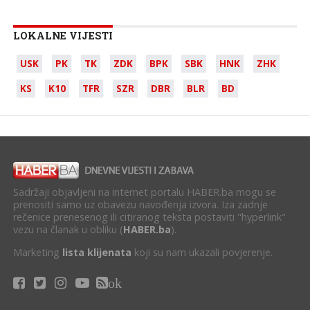
LOKALNE VIJESTI
USK
PK
TK
ZDK
BPK
SBK
HNK
ZHK
KS
K10
TFR
SZR
DBR
BLR
BD
Sadržaji objavljeni na internet portalu HABER.ba mogu se
prenositi samo uz obavezu navođenja izvora. Iza zadnje
rečenice prenesenog ili citiranog teksta postaviti "hyperlink"
vezu na članak u obliku (
HABER.ba
).
Marketing
lista klijenata
koji su nam ukazali povjerenje.
ok