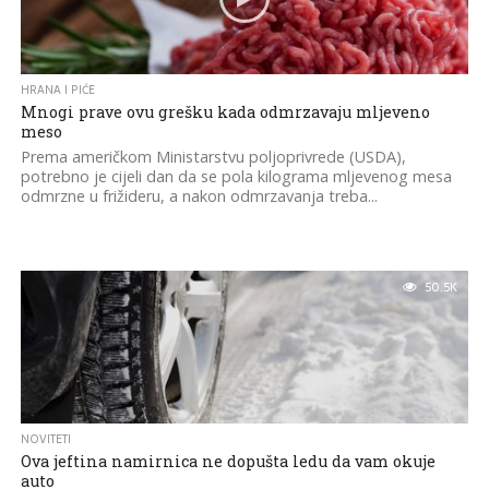
HRANA I PIĆE
Mnogi prave ovu grešku kada odmrzavaju mljeveno
meso
Prema američkom Ministarstvu poljoprivrede (USDA),
potrebno je cijeli dan da se pola kilograma mljevenog mesa
odmrzne u frižideru, a nakon odmrzavanja treba...
50.5K
NOVITETI
Ova jeftina namirnica ne dopušta ledu da vam okuje
auto