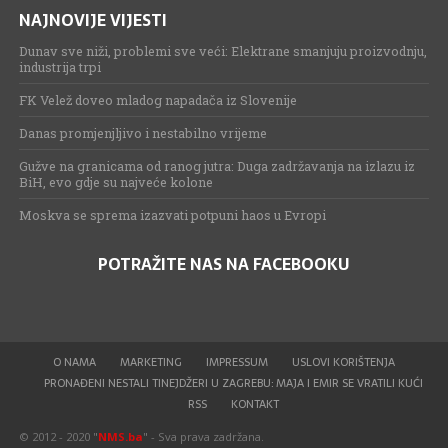
NAJNOVIJE VIJESTI
Dunav sve niži, problemi sve veći: Elektrane smanjuju proizvodnju,
industrija trpi
FK Velež doveo mladog napadača iz Slovenije
Danas promjenjljivo i nestabilno vrijeme
Gužve na granicama od ranog jutra: Duga zadržavanja na izlazu iz
BiH, evo gdje su najveće kolone
Moskva se sprema izazvati potpuni haos u Evropi
POTRAŽITE NAS NA FACEBOOKU
O NAMA
MARKETING
IMPRESSUM
USLOVI KORIŠTENJA
PRONAĐENI NESTALI TINEJDŽERI U ZAGREBU: MAJA I EMIR SE VRATILI KUĆI
RSS
KONTAKT
© 2012 - 2020 "
NMS.ba
" - Sva prava zadržana.