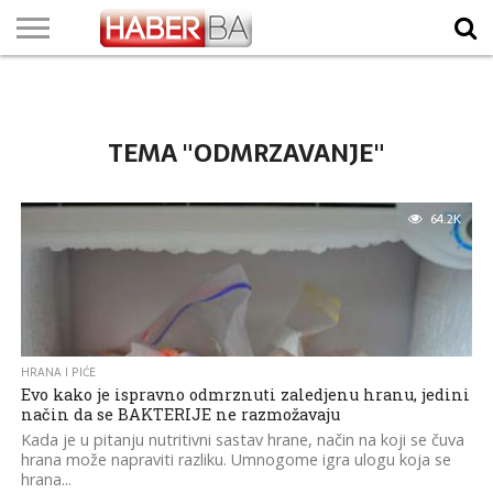
VIJESTI
BIZNIS
SPORT
SHOWBIZ
LIFESTYLE
SCI-
AUTO
ZANIMLJIVOSTI
FOTO
VIDEO
TV
VREMENSKA
STANJE NA
KURSNA
O
MARKETING
IMPRESSUM
KONTAKT
TECH
PROGRAM
PROGNOZA
PUTEVIMA
LISTA
NAMA
TEMA "ODMRZAVANJE"
64.2K
HRANA I PIĆE
Evo kako je ispravno odmrznuti zaledjenu hranu, jedini
način da se BAKTERIJE ne razmožavaju
Kada je u pitanju nutritivni sastav hrane, način na koji se čuva
hrana može napraviti razliku. Umnogome igra ulogu koja se
hrana...