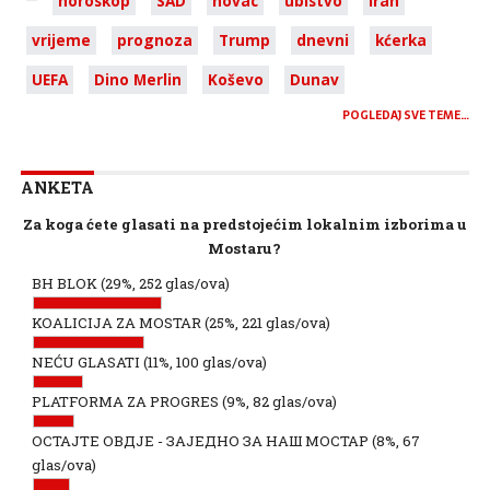
horoskop
SAD
novac
ubistvo
Iran
vrijeme
prognoza
Trump
dnevni
kćerka
UEFA
Dino Merlin
Koševo
Dunav
POGLEDAJ SVE TEME…
ANKETA
Za koga ćete glasati na predstojećim lokalnim izborima u
Mostaru?
BH BLOK
(29%, 252 glas/ova)
KOALICIJA ZA MOSTAR
(25%, 221 glas/ova)
NEĆU GLASATI
(11%, 100 glas/ova)
PLATFORMA ZA PROGRES
(9%, 82 glas/ova)
ОСТАЈТЕ ОВДЈЕ - ЗАЈЕДНО ЗА НАШ МОСТАР
(8%, 67
glas/ova)