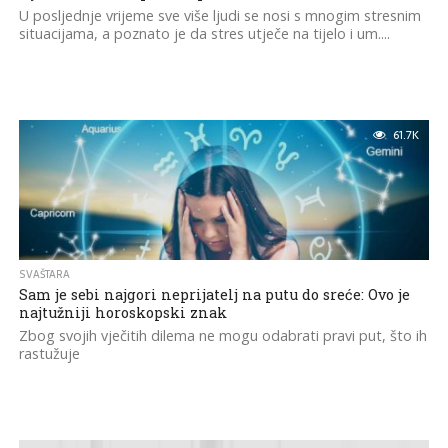
U posljednje vrijeme sve više ljudi se nosi s mnogim stresnim
situacijama, a poznato je da stres utječe na tijelo i um....
61.7K
SVAŠTARA
Sam je sebi najgori neprijatelj na putu do sreće: Ovo je
najtužniji horoskopski znak
Zbog svojih vječitih dilema ne mogu odabrati pravi put, što ih
rastužuje