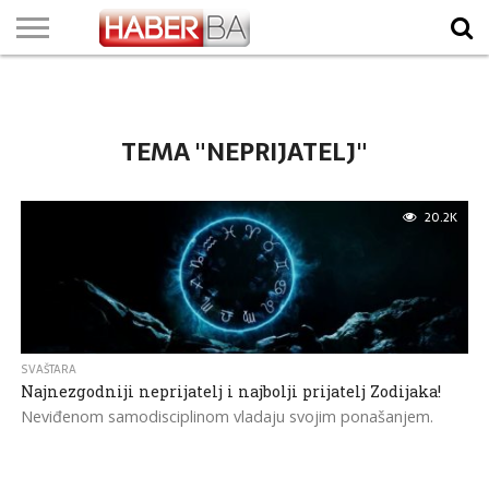
VIJESTI
BIZNIS
SPORT
SHOWBIZ
LIFESTYLE
SCI-
AUTO
ZANIMLJIVOSTI
FOTO
VIDEO
TV
VREMENSKA
STANJE NA
KURSNA
O
MARKETING
IMPRESSUM
KONTAKT
TECH
PROGRAM
PROGNOZA
PUTEVIMA
LISTA
NAMA
TEMA "NEPRIJATELJ"
20.2K
SVAŠTARA
Najnezgodniji neprijatelj i najbolji prijatelj Zodijaka!
Neviđenom samodisciplinom vladaju svojim ponašanjem.