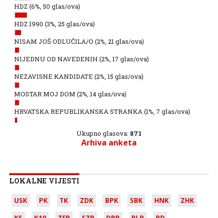
HDZ
(6%, 50 glas/ova)
HDZ 1990
(3%, 25 glas/ova)
NISAM JOŠ ODLUČILA/O
(2%, 21 glas/ova)
NIJEDNU OD NAVEDENIH
(2%, 17 glas/ova)
NEZAVISNE KANDIDATE
(2%, 15 glas/ova)
MOSTAR MOJ DOM
(2%, 14 glas/ova)
HRVATSKA REPUBLIKANSKA STRANKA
(1%, 7 glas/ova)
Ukupno glasova:
871
Arhiva anketa
LOKALNE VIJESTI
USK
PK
TK
ZDK
BPK
SBK
HNK
ZHK
KS
K10
TFR
SZR
DBR
BLR
BD