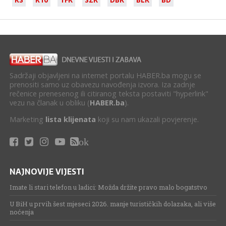
Sadržaji objavljeni na internet portalu HABER.ba mogu se
prenositi samo uz obavezu navođenja izvora. Iza zadnje
rečenice prenesenog ili citiranog teksta postaviti "hyperlink"
vezu na članak u obliku (
HABER.ba
).
Marketing
lista klijenata
koji su nam ukazali povjerenje.
ok
NAJNOVIJE VIJESTI
Imate li stari telefon u ladici: Možda držite pravo malo bogatstvo
U BiH u prvih šest mjeseci 2026. manje turističkih dolazaka, ali više
noćenja