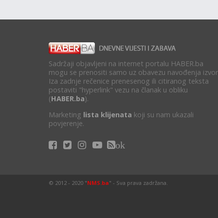
Sadržaji objavljeni na internet portalu HABER.ba
mogu se prenositi samo uz obavezu navođenja izvor
Iza zadnje rečenice prenesenog ili citiranog teksta
postaviti "hyperlink" vezu na članak u obliku
(
HABER.ba
).
Marketing
lista klijenata
koji su nam ukazali
povjerenje.
ok
© 2012 - 2020 "
NMS.ba
" - Sva prava zadržana.