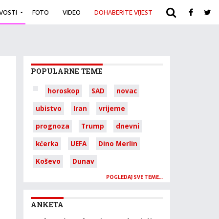
IVOSTI
FOTO
VIDEO
DOHABERITE VIJEST
ARHIVA
POPULARNE TEME
horoskop
SAD
novac
ubistvo
Iran
vrijeme
prognoza
Trump
dnevni
kćerka
UEFA
Dino Merlin
Koševo
Dunav
POGLEDAJ SVE TEME…
ANKETA