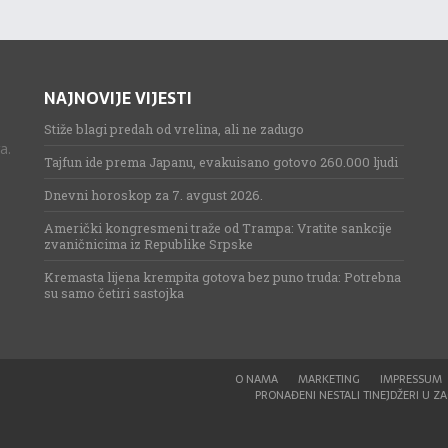
NAJNOVIJE VIJESTI
Stiže blagi predah od vrelina, ali ne zadugo
a.
Tajfun ide prema Japanu, evakuisano gotovo 260.000 ljudi
Dnevni horoskop za 7. avgust 2026.
Američki kongresmeni traže od Trampa: Vratite sankcije
zvaničnicima iz Republike Srpske
Kremasta lijena krempita gotova bez puno truda: Potrebna
su samo četiri sastojka
O NAMA
MARKETING
IMPRESSUM
PRONAĐENI NESTALI TINEJDŽERI U ZAG