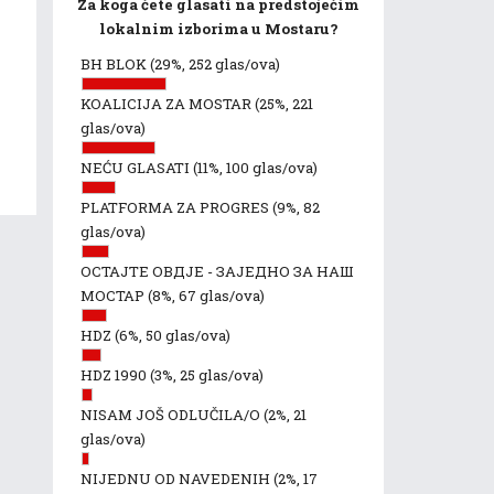
Za koga ćete glasati na predstojećim
lokalnim izborima u Mostaru?
BH BLOK
(29%, 252 glas/ova)
KOALICIJA ZA MOSTAR
(25%, 221
glas/ova)
NEĆU GLASATI
(11%, 100 glas/ova)
PLATFORMA ZA PROGRES
(9%, 82
glas/ova)
ОСТАЈТЕ ОВДЈЕ - ЗАЈЕДНО ЗА НАШ
МОСТАР
(8%, 67 glas/ova)
HDZ
(6%, 50 glas/ova)
HDZ 1990
(3%, 25 glas/ova)
NISAM JOŠ ODLUČILA/O
(2%, 21
glas/ova)
NIJEDNU OD NAVEDENIH
(2%, 17