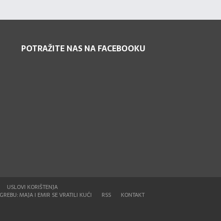
POTRAŽITE NAS NA FACEBOOKU
USLOVI KORIŠTENJA
REBU: MAJA I EMIR SE VRATILI KUĆI
RSS
KONTAKT