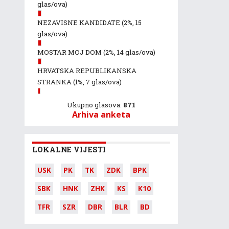
glas/ova)
NEZAVISNE KANDIDATE
(2%, 15
glas/ova)
MOSTAR MOJ DOM
(2%, 14 glas/ova)
HRVATSKA REPUBLIKANSKA
STRANKA
(1%, 7 glas/ova)
Ukupno glasova:
871
Arhiva anketa
LOKALNE VIJESTI
USK
PK
TK
ZDK
BPK
SBK
HNK
ZHK
KS
K10
TFR
SZR
DBR
BLR
BD