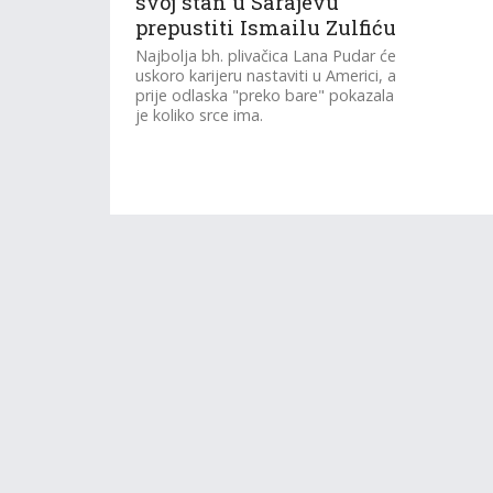
svoj stan u Sarajevu
prepustiti Ismailu Zulfiću
Najbolja bh. plivačica Lana Pudar će
uskoro karijeru nastaviti u Americi, a
prije odlaska "preko bare" pokazala
je koliko srce ima.