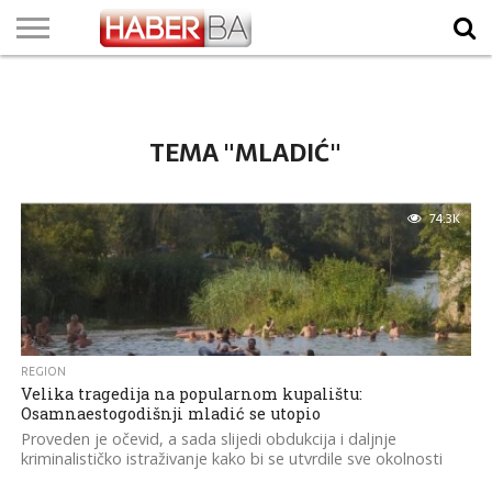
VIJESTI
BIZNIS
SPORT
SHOWBIZ
LIFESTYLE
SCI-
AUTO
ZANIMLJIVOSTI
FOTO
VIDEO
TV
VREMENSKA
STANJE NA
KURSNA
O
MARKETING
IMPRESSUM
KONTAKT
TECH
PROGRAM
PROGNOZA
PUTEVIMA
LISTA
NAMA
TEMA "MLADIĆ"
74.3K
REGION
Velika tragedija na popularnom kupalištu:
Osamnaestogodišnji mladić se utopio
Proveden je očevid, a sada slijedi obdukcija i daljnje
kriminalističko istraživanje kako bi se utvrdile sve okolnosti