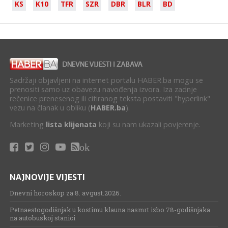
KS
K10
TFR
SZR
DBR
BLR
BD
Sadržaji objavljeni na internet portalu HABER.ba mogu se
prenositi samo uz obavezu navođenja izvora. Iza zadnje
rečenice prenesenog ili citiranog teksta postaviti "hyperlink"
vezu na članak u obliku (
HABER.ba
).
Marketing
lista klijenata
koji su nam ukazali povjerenje.
ok
NAJNOVIJE VIJESTI
Dnevni horoskop za 8. avgust.2026.
Petnaestogodišnjak u kostimu klauna nasmrt izbo 78-godišnjaka
na autobuskoj stanici