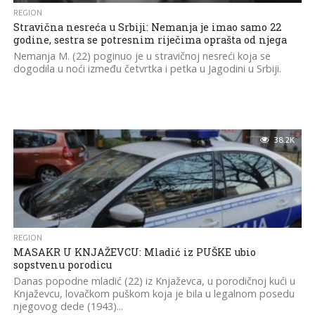
REGION
Stravična nesreća u Srbiji: Nemanja je imao samo 22
godine, sestra se potresnim riječima oprašta od njega
Nemanja M. (22) poginuo je u stravičnoj nesreći koja se
dogodila u noći između četvrtka i petka u Jagodini u Srbiji.
38.2K
REGION
MASAKR U KNJAŽEVCU: Mladić iz PUŠKE ubio
sopstvenu porodicu
Danas popodne mladić (22) iz Knjaževca, u porodičnoj kući u
Knjaževcu, lovačkom puškom koja je bila u legalnom posedu
njegovog dede (1943)...