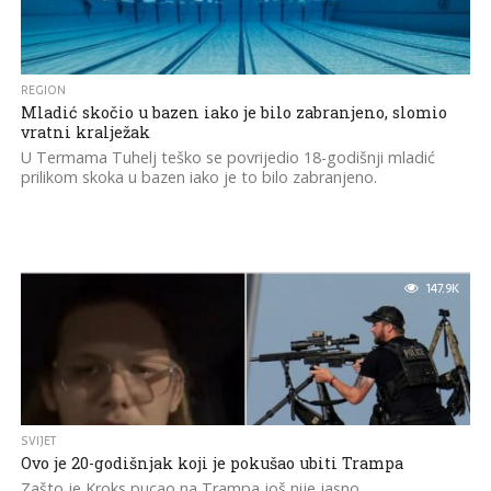
REGION
Mladić skočio u bazen iako je bilo zabranjeno, slomio
vratni kralježak
U Termama Tuhelj teško se povrijedio 18-godišnji mladić
prilikom skoka u bazen iako je to bilo zabranjeno.
147.9K
SVIJET
Ovo je 20-godišnjak koji je pokušao ubiti Trampa
Zašto je Kroks pucao na Trampa još nije jasno