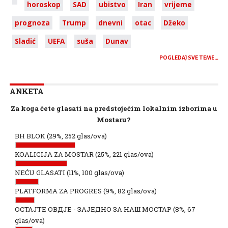
horoskop
SAD
ubistvo
Iran
vrijeme
prognoza
Trump
dnevni
otac
Džeko
Sladić
UEFA
suša
Dunav
POGLEDAJ SVE TEME…
ANKETA
Za koga ćete glasati na predstojećim lokalnim izborima u
Mostaru?
BH BLOK
(29%, 252 glas/ova)
KOALICIJA ZA MOSTAR
(25%, 221 glas/ova)
NEĆU GLASATI
(11%, 100 glas/ova)
PLATFORMA ZA PROGRES
(9%, 82 glas/ova)
ОСТАЈТЕ ОВДЈЕ - ЗАЈЕДНО ЗА НАШ МОСТАР
(8%, 67
glas/ova)