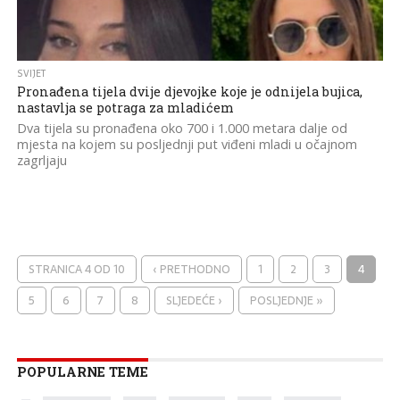
SVIJET
Pronađena tijela dvije djevojke koje je odnijela bujica,
nastavlja se potraga za mladićem
Dva tijela su pronađena oko 700 i 1.000 metara dalje od
mjesta na kojem su posljednji put viđeni mladi u očajnom
zagrljaju
STRANICA 4 OD 10
‹ PRETHODNO
1
2
3
4
5
6
7
8
SLJEDEĆE ›
POSLJEDNJE »
POPULARNE TEME