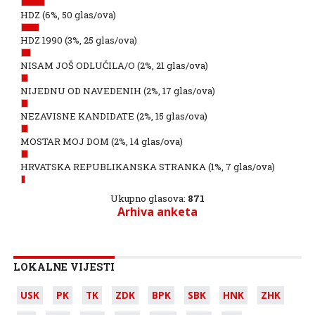
HDZ
(6%, 50 glas/ova)
HDZ 1990
(3%, 25 glas/ova)
NISAM JOŠ ODLUČILA/O
(2%, 21 glas/ova)
NIJEDNU OD NAVEDENIH
(2%, 17 glas/ova)
NEZAVISNE KANDIDATE
(2%, 15 glas/ova)
MOSTAR MOJ DOM
(2%, 14 glas/ova)
HRVATSKA REPUBLIKANSKA STRANKA
(1%, 7 glas/ova)
Ukupno glasova:
871
Arhiva anketa
LOKALNE VIJESTI
USK
PK
TK
ZDK
BPK
SBK
HNK
ZHK