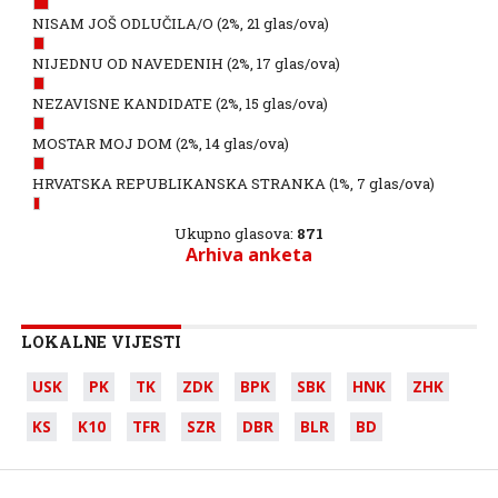
NISAM JOŠ ODLUČILA/O
(2%, 21 glas/ova)
NIJEDNU OD NAVEDENIH
(2%, 17 glas/ova)
NEZAVISNE KANDIDATE
(2%, 15 glas/ova)
MOSTAR MOJ DOM
(2%, 14 glas/ova)
HRVATSKA REPUBLIKANSKA STRANKA
(1%, 7 glas/ova)
Ukupno glasova:
871
Arhiva anketa
LOKALNE VIJESTI
USK
PK
TK
ZDK
BPK
SBK
HNK
ZHK
KS
K10
TFR
SZR
DBR
BLR
BD