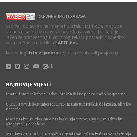
Sadržaji objavljeni na internet portalu HABER.ba mogu se
prenositi samo uz obavezu navođenja izvora. Iza zadnje
rečenice prenesenog ili citiranog teksta postaviti "hyperlink"
vezu na članak u obliku (
HABER.ba
).
Marketing
lista klijenata
koji su nam ukazali povjerenje.
ok
NAJNOVIJE VIJESTI
Imate li stari telefon u ladici: Možda držite pravo malo bogatstvo
U BiH u prvih šest mjeseci 2026. manje turističkih dolazaka, ali više
noćenja
Mesi prekinuo glasine o prelasku njegovog sina u omladinsku
akademiju Barselone
Šta ulazak BiH u SEPA znači za građane: Uplate iz dijaspore jeftinije