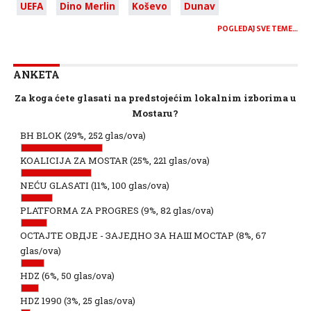
UEFA
Dino Merlin
Koševo
Dunav
POGLEDAJ SVE TEME…
ANKETA
Za koga ćete glasati na predstojećim lokalnim izborima u
Mostaru?
BH BLOK
(29%, 252 glas/ova)
KOALICIJA ZA MOSTAR
(25%, 221 glas/ova)
NEĆU GLASATI
(11%, 100 glas/ova)
PLATFORMA ZA PROGRES
(9%, 82 glas/ova)
ОСТАЈТЕ ОВДЈЕ - ЗАЈЕДНО ЗА НАШ МОСТАР
(8%, 67
glas/ova)
HDZ
(6%, 50 glas/ova)
HDZ 1990
(3%, 25 glas/ova)