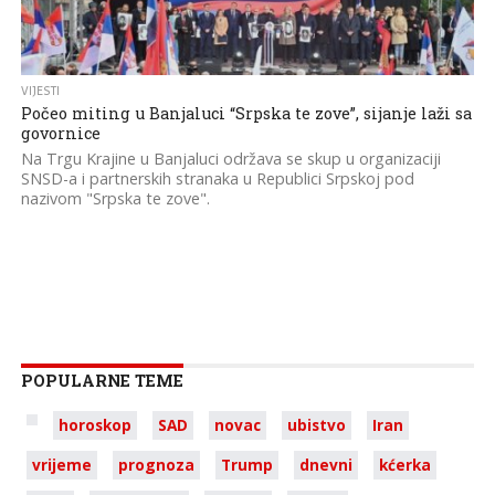
VIJESTI
Počeo miting u Banjaluci “Srpska te zove”, sijanje laži sa
govornice
Na Trgu Krajine u Banjaluci održava se skup u organizaciji
SNSD-a i partnerskih stranaka u Republici Srpskoj pod
nazivom "Srpska te zove".
POPULARNE TEME
horoskop
SAD
novac
ubistvo
Iran
vrijeme
prognoza
Trump
dnevni
kćerka