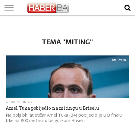
VIJESTI
BIZNIS
SPORT
SHOWBIZ
LIFESTYLE
SCI-
AUTO
ZANIMLJIVOSTI
FOTO
VIDEO
TV
VREMENSKA
STANJE NA
KURSNA
O
MARKETING
IMPRESSUM
KONTAKT
TECH
PROGRAM
PROGNOZA
PUTEVIMA
LISTA
NAMA
TEMA "MITING"
29.2K
OSTALI SPORTOVI
Amel Tuka pobijedio na mitingu u Briselu
Najbolji bh. atletičar Amel Tuka (34) pobijedio je u B finalu
trke na 800 metara u belgijskom Briselu.