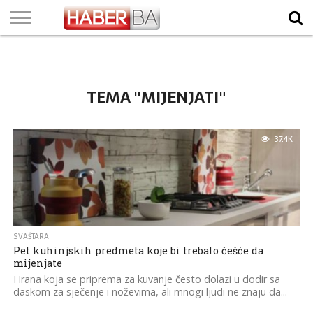
VIJESTI
BIZNIS
SPORT
SHOWBIZ
LIFESTYLE
SCI-
AUTO
ZANIMLJIVOSTI
FOTO
VIDEO
TV
VREMENSKA
STANJE NA
KURSNA
O
MARKETING
IMPRESSUM
KONTAKT
TECH
PROGRAM
PROGNOZA
PUTEVIMA
LISTA
NAMA
TEMA "MIJENJATI"
37.4K
SVAŠTARA
Pet kuhinjskih predmeta koje bi trebalo češće da
mijenjate
Hrana koja se priprema za kuvanje često dolazi u dodir sa
daskom za sječenje i noževima, ali mnogi ljudi ne znaju da...