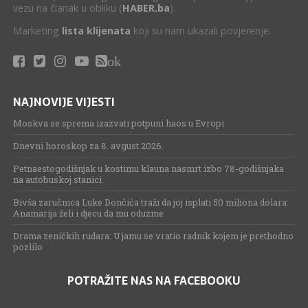
vezu na članak u obliku (
HABER.ba
).
Marketing
lista klijenata
koji su nam ukazali povjerenje.
ok
NAJNOVIJE VIJESTI
Moskva se sprema izazvati potpuni haos u Evropi
Dnevni horoskop za 8. avgust.2026.
Petnaestogodišnjak u kostimu klauna nasmrt izbo 78-godišnjaka
na autobuskoj stanici
Bivša zaručnica Luke Dončića traži da joj isplati 50 miliona dolara:
Anamarija želi i djecu da mu oduzme
Drama zeničkih rudara: U jamu se vratio radnik kojem je prethodno
pozlilo
POTRAŽITE NAS NA FACEBOOKU