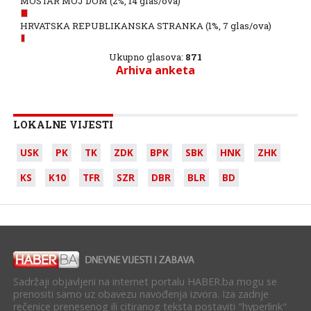
MOSTAR MOJ DOM
(2%, 14 glas/ova)
HRVATSKA REPUBLIKANSKA STRANKA
(1%, 7 glas/ova)
Ukupno glasova:
871
Arhiva anketa
LOKALNE VIJESTI
USK
PK
TK
ZDK
BPK
SBK
HNK
ZHK
KS
K10
TFR
SZR
DBR
BLR
BD
Sadržaji objavljeni na internet portalu HABER.ba mogu se
prenositi samo uz obavezu navođenja izvora. Iza zadnje
rečenice prenesenog ili citiranog teksta postaviti "hyperlink"