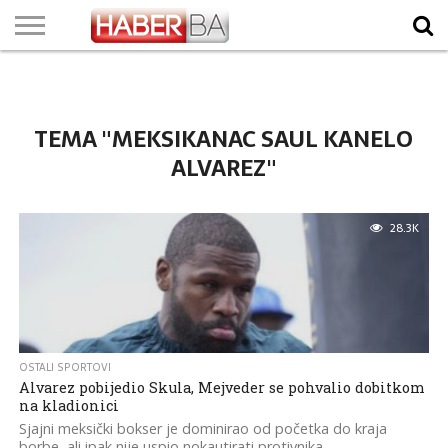
VIJESTI
BIZNIS
SPORT
SHOWBIZ
LIFESTYLE
SCI-
AUTO
ZANIMLJIVOSTI
FOTO
VIDEO
TV
VREMENSKA
STANJE NA
KURSNA
O
MARKETING
IMPRESSUM
KONTAKT
TECH
PROGRAM
PROGNOZA
PUTEVIMA
LISTA
NAMA
TEMA "MEKSIKANAC SAUL KANELO
ALVAREZ"
28.3K
OSTALI SPORTOVI
Alvarez pobijedio Skula, Mejveder se pohvalio dobitkom
na kladionici
Sjajni meksički bokser je dominirao od početka do kraja
borbe, ali ipak nije uspio nokautirati protivnika