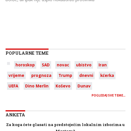
POPULARNE TEME
horoskop
SAD
novac
ubistvo
Iran
vrijeme
prognoza
Trump
dnevni
kćerka
UEFA
Dino Merlin
Koševo
Dunav
POGLEDAJ SVE TEME…
ANKETA
Za koga ćete glasati na predstojećim lokalnim izborima u