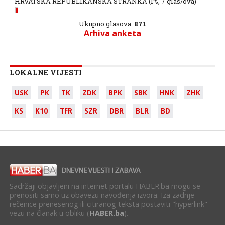
HRVATSKA REPUBLIKANSKA STRANKA
(1%, 7 glas/ova)
Ukupno glasova:
871
Arhiva anketa
LOKALNE VIJESTI
USK
PK
TK
ZDK
BPK
SBK
HNK
ZHK
KS
K10
TFR
SZR
DBR
BLR
BD
Sadržaji objavljeni na internet portalu HABER.ba mogu se
prenositi samo uz obavezu navođenja izvora. Iza zadnje
rečenice prenesenog ili citiranog teksta postaviti "hyperlink"
vezu na članak u obliku (
HABER.ba
).