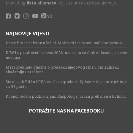
Marketing
lista klijenata
koji su nam ukazali povjerenje.
ok
NAJNOVIJE VIJESTI
Imate li stari telefon u ladici: Možda držite pravo malo bogatstvo
U BiH u prvih šest mjeseci 2026. manje turističkih dolazaka, ali više
noćenja
Mesi prekinuo glasine o prelasku njegovog sina u omladinsku
akademiju Barselone
Šta ulazak BiH u SEPA znači za građane: Uplate iz dijaspore jeftinije
za 94 posto
Dvojici rudara pozlilo u jami Raspotočje: Jedan prebačen u bolnicu
POTRAŽITE NAS NA FACEBOOKU