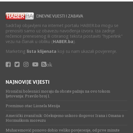
Sadržaji objavljeni na internet portalu HABER.ba mogu se
prenositi samo uz obavezu navođenja izvora. Iza zadnje
rečenice prenesenog ili citiranog teksta postaviti "hyperlink"
vezu na članak u obliku (
HABER.ba
).
Marketing
lista klijenata
koji su nam ukazali povjerenje.
ok
NAJNOVIJE VIJESTI
Hronični bolesnici moraju da obrate pažnju na ovo tokom
ljetovanja: Pravilo broj 1.
Preminuo otac Lionela Mesija
Američki zvaničnik: Očekujemo uskoro dogovor Irana i Omana o
Hormuškom moreuzu
Muharemović ponovo dobio veliko povjerenje, od prve minute