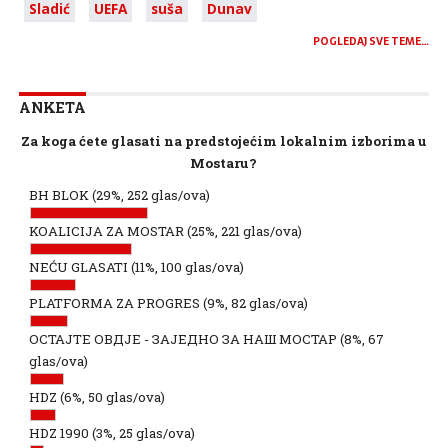
Sladić
UEFA
suša
Dunav
POGLEDAJ SVE TEME…
ANKETA
Za koga ćete glasati na predstojećim lokalnim izborima u
Mostaru?
BH BLOK
(29%, 252 glas/ova)
KOALICIJA ZA MOSTAR
(25%, 221 glas/ova)
NEĆU GLASATI
(11%, 100 glas/ova)
PLATFORMA ZA PROGRES
(9%, 82 glas/ova)
ОСТАЈТЕ ОВДЈЕ - ЗАЈЕДНО ЗА НАШ МОСТАР
(8%, 67
glas/ova)
HDZ
(6%, 50 glas/ova)
HDZ 1990
(3%, 25 glas/ova)