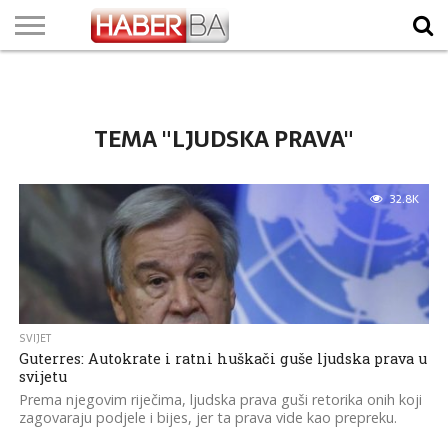
VIJESTI
BIZNIS
SPORT
SHOWBIZ
LIFESTYLE
SCI-
AUTO
ZANIMLJIVOSTI
FOTO
VIDEO
TV
VREMENSKA
STANJE NA
KURSNA
O
MARKETING
IMPRESSUM
KONTAKT
TECH
PROGRAM
PROGNOZA
PUTEVIMA
LISTA
NAMA
TEMA "LJUDSKA PRAVA"
32.8K
SVIJET
Guterres: Autokrate i ratni huškači guše ljudska prava u
svijetu
Prema njegovim riječima, ljudska prava guši retorika onih koji
zagovaraju podjele i bijes, jer ta prava vide kao prepreku.