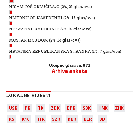
NISAM JOŠ ODLUČILA/O
(2%, 21 glas/ova)
NIJEDNU OD NAVEDENIH
(2%, 17 glas/ova)
NEZAVISNE KANDIDATE
(2%, 15 glas/ova)
MOSTAR MOJ DOM
(2%, 14 glas/ova)
HRVATSKA REPUBLIKANSKA STRANKA
(1%, 7 glas/ova)
Ukupno glasova:
871
Arhiva anketa
LOKALNE VIJESTI
USK
PK
TK
ZDK
BPK
SBK
HNK
ZHK
KS
K10
TFR
SZR
DBR
BLR
BD