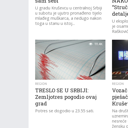
sam sebi
NAKON
“Struč
U gradu Kruševcu u centralnoj Srbiji
u subotu je ujutro pronađeno tijelo
detalj
mlađeg muškarca, a nedugo nakon
U eksploz
toga u stanu u istoj...
je osamn
Rašković
osobe, o
kritičnom
111.4K
REGION
REGION
TRESLO SE U SRBIJI:
Vozač
Zemljotres pogodio ovaj
pješa
grad
Kruše
Potres se dogodio u 23.55 sati.
Na druš
uznemir
nesreće 
žensku 