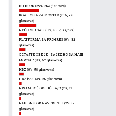
BH BLOK
(29%, 252 glas/ova)
o
KOALICIJA ZA MOSTAR
(25%, 221
glas/ova)
NEĆU GLASATI
(11%, 100 glas/ova)
PLATFORMA ZA PROGRES
(9%, 82
glas/ova)
ОСТАЈТЕ ОВДЈЕ - ЗАЈЕДНО ЗА НАШ
МОСТАР
(8%, 67 glas/ova)
HDZ
(6%, 50 glas/ova)
HDZ 1990
(3%, 25 glas/ova)
NISAM JOŠ ODLUČILA/O
(2%, 21
glas/ova)
NIJEDNU OD NAVEDENIH
(2%, 17
glas/ova)