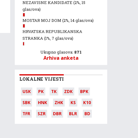
NEZAVISNE KANDIDATE
(2%, 15
glas/ova)
MOSTAR MOJ DOM
(2%, 14 glas/ova)
HRVATSKA REPUBLIKANSKA
STRANKA
(1%, 7 glas/ova)
Ukupno glasova:
871
Arhiva anketa
LOKALNE VIJESTI
USK
PK
TK
ZDK
BPK
SBK
HNK
ZHK
KS
K10
TFR
SZR
DBR
BLR
BD