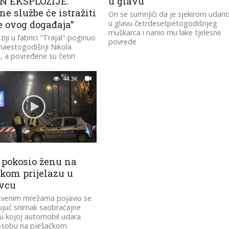
 EKSPLOZIJE:
u glavu
ne službe će istražiti
On se sumnjiči da je sjekirom udari
e ovog događaja”
u glavu četrdesetpetogodišnjeg
muškarca i nanio mu lake tjelesne
iji u fabrici "Trajal" poginuo
povrede
aestogodišnji Nikola
, a povređene su četiri
d kojih je jedna devojka u
...
44.3K
 pokosio ženu na
čkom prijelazu u
vcu
tvenim mrežama pojavio se
ujuć snimak saobraćajne
u kojoj automobil udara
osobu na pješačkom