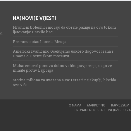
NAJNOVIJE VIJESTI
Hronični bolesnici moraju da obrate pažnju na ovo tokom
ljetovanja: Pravilo broj 1.
a.
Preminuo otac Lionela Mesija
Američki zvaničnik: Očekujemo uskoro dogovor Irana i
Omana o Hormuškom moreuzu
Muharemović ponovo dobio veliko povjerenje, od prve
minute protiv Lajpciga
Stotine miliona za uvezena auta: Ferrari najskuplji, hibrida
sve više
O NAMA
MARKETING
IMPRESSUM
PRONAĐENI NESTALI TINEJDŽERI U ZAG