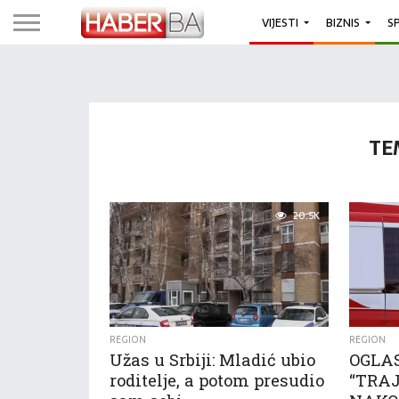
VIJESTI
BIZNIS
S
TE
20.5K
REGION
REGION
Užas u Srbiji: Mladić ubio
OGLAS
roditelje, a potom presudio
“TRAJ