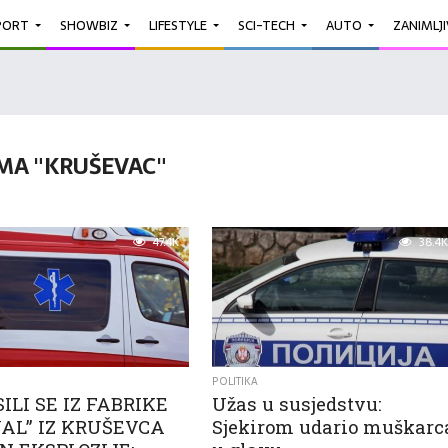
PORT
SHOWBIZ
LIFESTYLE
SCI-TECH
AUTO
ZANIMLJ
MA "KRUŠEVAC"
47.4K
38.4K
POLITIKA
ILI SE IZ FABRIKE
Užas u susjedstvu:
AL” IZ KRUŠEVCA
Sjekirom udario muškarc