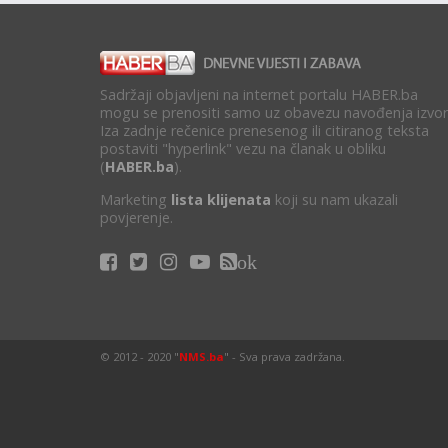
Sadržaji objavljeni na internet portalu HABER.ba
mogu se prenositi samo uz obavezu navođenja izvor
Iza zadnje rečenice prenesenog ili citiranog teksta
postaviti "hyperlink" vezu na članak u obliku
(
HABER.ba
).
Marketing
lista klijenata
koji su nam ukazali
povjerenje.
ok
© 2012 - 2020 "
NMS.ba
" - Sva prava zadržana.