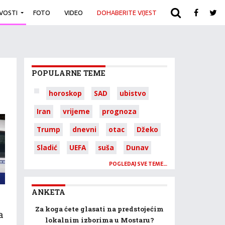
IVOSTI
FOTO
VIDEO
DOHABERITE VIJEST
ARHIVA
POPULARNE TEME
horoskop
SAD
ubistvo
Iran
vrijeme
prognoza
Trump
dnevni
otac
Džeko
Sladić
UEFA
suša
Dunav
POGLEDAJ SVE TEME…
ANKETA
Za koga ćete glasati na predstojećim
a
lokalnim izborima u Mostaru?