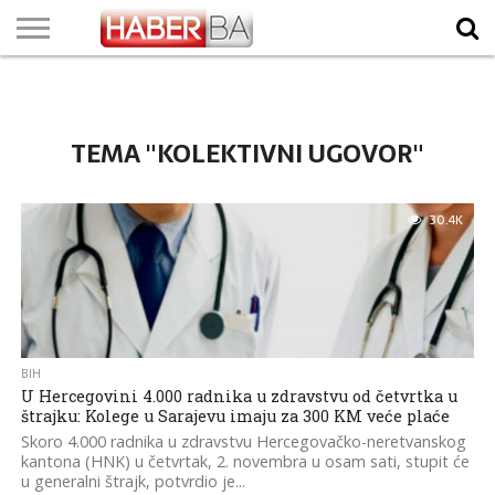
VIJESTI
BIZNIS
SPORT
SHOWBIZ
LIFESTYLE
SCI-
AUTO
ZANIMLJIVOSTI
FOTO
VIDEO
TV
VREMENSKA
STANJE NA
KURSNA
O
MARKETING
IMPRESSUM
KONTAKT
TECH
PROGRAM
PROGNOZA
PUTEVIMA
LISTA
NAMA
TEMA "KOLEKTIVNI UGOVOR"
30.4K
BIH
U Hercegovini 4.000 radnika u zdravstvu od četvrtka u
štrajku: Kolege u Sarajevu imaju za 300 KM veće plaće
Skoro 4.000 radnika u zdravstvu Hercegovačko-neretvanskog
kantona (HNK) u četvrtak, 2. novembra u osam sati, stupit će
u generalni štrajk, potvrdio je...