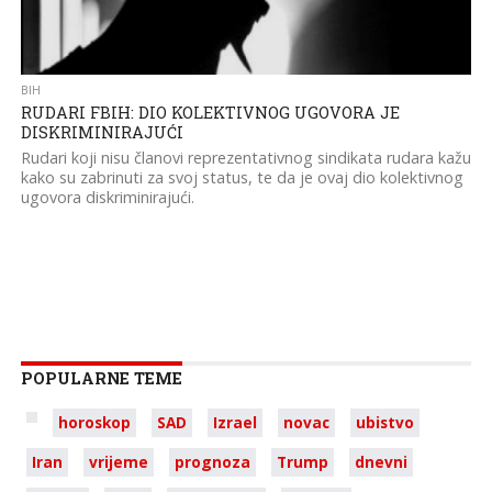
BIH
RUDARI FBIH: DIO KOLEKTIVNOG UGOVORA JE
DISKRIMINIRAJUĆI
Rudari koji nisu članovi reprezentativnog sindikata rudara kažu
kako su zabrinuti za svoj status, te da je ovaj dio kolektivnog
ugovora diskriminirajući.
POPULARNE TEME
horoskop
SAD
Izrael
novac
ubistvo
Iran
vrijeme
prognoza
Trump
dnevni