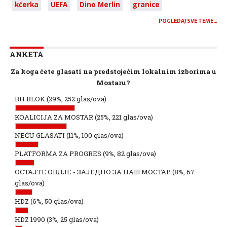
kćerka
UEFA
Dino Merlin
granice
POGLEDAJ SVE TEME…
ANKETA
Za koga ćete glasati na predstojećim lokalnim izborima u
Mostaru?
BH BLOK
(29%, 252 glas/ova)
KOALICIJA ZA MOSTAR
(25%, 221 glas/ova)
NEĆU GLASATI
(11%, 100 glas/ova)
PLATFORMA ZA PROGRES
(9%, 82 glas/ova)
ОСТАЈТЕ ОВДЈЕ - ЗАЈЕДНО ЗА НАШ МОСТАР
(8%, 67
glas/ova)
HDZ
(6%, 50 glas/ova)
HDZ 1990
(3%, 25 glas/ova)