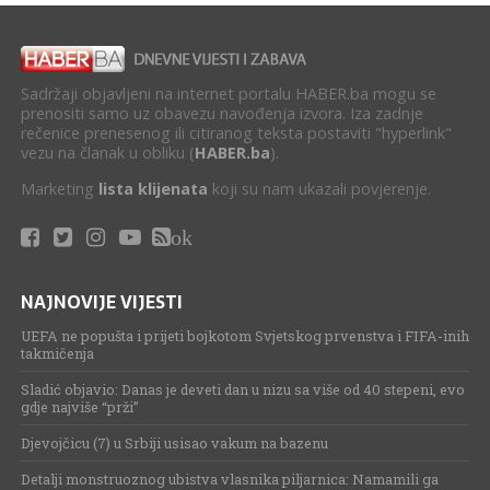
Sadržaji objavljeni na internet portalu HABER.ba mogu se
prenositi samo uz obavezu navođenja izvora. Iza zadnje
rečenice prenesenog ili citiranog teksta postaviti "hyperlink"
vezu na članak u obliku (
HABER.ba
).
Marketing
lista klijenata
koji su nam ukazali povjerenje.
ok
NAJNOVIJE VIJESTI
UEFA ne popušta i prijeti bojkotom Svjetskog prvenstva i FIFA-inih
takmičenja
Sladić objavio: Danas je deveti dan u nizu sa više od 40 stepeni, evo
gdje najviše “prži”
Djevojčicu (7) u Srbiji usisao vakum na bazenu
Detalji monstruoznog ubistva vlasnika piljarnica: Namamili ga