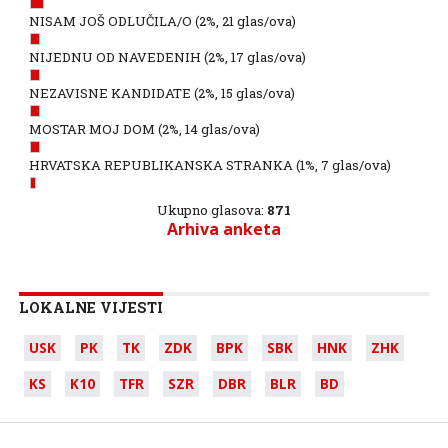
NISAM JOŠ ODLUČILA/O
(2%, 21 glas/ova)
NIJEDNU OD NAVEDENIH
(2%, 17 glas/ova)
NEZAVISNE KANDIDATE
(2%, 15 glas/ova)
MOSTAR MOJ DOM
(2%, 14 glas/ova)
HRVATSKA REPUBLIKANSKA STRANKA
(1%, 7 glas/ova)
Ukupno glasova:
871
Arhiva anketa
LOKALNE VIJESTI
USK
PK
TK
ZDK
BPK
SBK
HNK
ZHK
KS
K10
TFR
SZR
DBR
BLR
BD