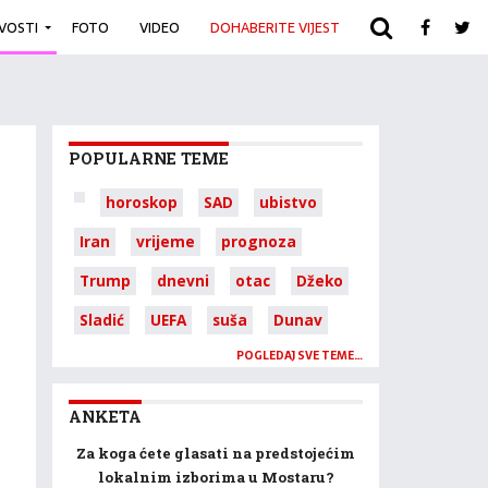
IVOSTI
FOTO
VIDEO
DOHABERITE VIJEST
ARHIVA
POPULARNE TEME
horoskop
SAD
ubistvo
Iran
vrijeme
prognoza
Trump
dnevni
otac
Džeko
Sladić
UEFA
suša
Dunav
POGLEDAJ SVE TEME…
ANKETA
Za koga ćete glasati na predstojećim
lokalnim izborima u Mostaru?