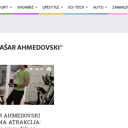
PORT
SHOWBIZ
LIFESTYLE
SCI-TECH
AUTO
ZANIMLJ
JAŠAR AHMEDOVSKI"
44.9K
R AHMEDOVSKI
NA ATRAKCIJA: