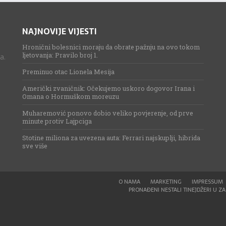
NAJNOVIJE VIJESTI
Hronični bolesnici moraju da obrate pažnju na ovo tokom
ljetovanja: Pravilo broj 1.
a.
Preminuo otac Lionela Mesija
Američki zvaničnik: Očekujemo uskoro dogovor Irana i
Omana o Hormuškom moreuzu
Muharemović ponovo dobio veliko povjerenje, od prve
minute protiv Lajpciga
Stotine miliona za uvezena auta: Ferrari najskuplji, hibrida
sve više
O NAMA
MARKETING
IMPRESSUM
PRONAĐENI NESTALI TINEJDŽERI U ZAG