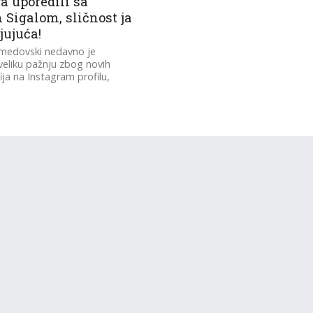
a uporedili sa
 Sigalom, sličnost ja
jujuća!
hmedovski nedavno je
veliku pažnju zbog novih
ija na Instagram profilu,
ainteresovanost, da su mnogi
ostali viralni.