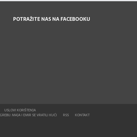
POTRAŽITE NAS NA FACEBOOKU
USLOVI KORIŠTENJA
REBU: MAJA I EMIR SE VRATILI KUĆI
RSS
KONTAKT