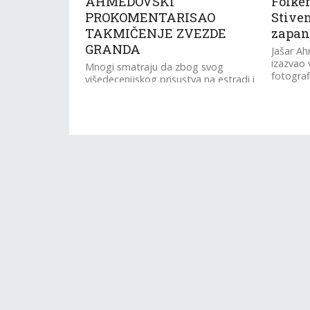
AHMEDOVSKI
Folker
PROKOMENTARISAO
Stiven
TAKMIČENJE ZVEZDE
zapan
GRANDA
Jašar A
izazvao 
Mnogi smatraju da zbog svog
fotograf
višedecenijskog prisustva na estradi i
toliku z
pjevačkog iskustva, Jašar
kadrovi p
Ahmedovski zaslužuje da se nađe u
žiriju najpopularnijeg muzičkog...