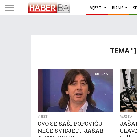
VIJESTI
BIZNIS
S
TEMA "
62.6K
VIJESTI
MUZIKA
OVO SE SAŠI POPOVIĆU
JAŠA
NEĆE SVIDJETI! JAŠAR
GLAV