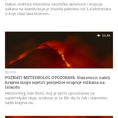
Nakon sedmice intenzivne seizmičke aktivnosti i erupcije
vulkana na Islandu koja je stvorila pukotinu od 3,4 kilometara
iz koje izlazi lava brzinom...
50.8K
REGION
POZNATI METEOROLOG UPOZORAVA: Stanovnici naših
krajeva mogu osjetiti posljedice erupcije vulkana na
Islandu
Meteorolog Ivan Ristić, koji je ljetos upozoravao na
superćelijske oluje, istaknuo je za Blic da će čak i stanovnici
naših krajeva na...