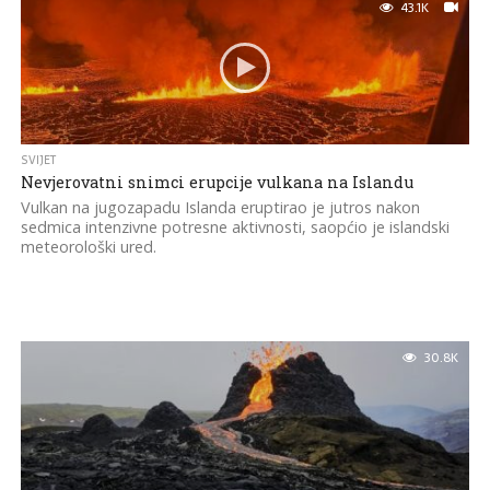
43.1K
SVIJET
Nevjerovatni snimci erupcije vulkana na Islandu
Vulkan na jugozapadu Islanda eruptirao je jutros nakon
sedmica intenzivne potresne aktivnosti, saopćio je islandski
meteorološki ured.
30.8K