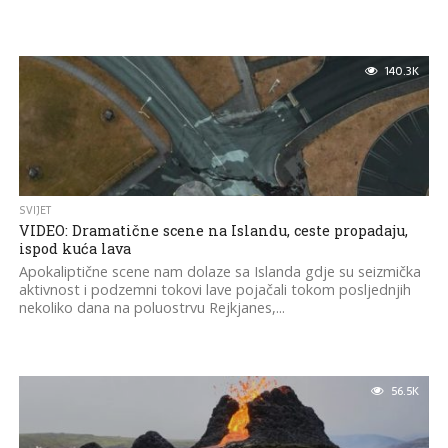
140.3K
SVIJET
VIDEO: Dramatične scene na Islandu, ceste propadaju,
ispod kuća lava
Apokaliptične scene nam dolaze sa Islanda gdje su seizmička
aktivnost i podzemni tokovi lave pojačali tokom posljednjih
nekoliko dana na poluostrvu Rejkjanes,...
56.5K