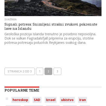
SVAŠTARA
Signali potresa: Snimljeni strašni zvukovi pokrenute
lave na Islandu
Geološka pozicija Islanda trenutno je posebno nepovoljna.
Dok se vulkan Fagradalsfjall priprema za erupciju, stotine
potresa potresaju poluotok Reykjanes svakog dana.
STRANICA 2 OD 3
1
2
3
POPULARNE TEME
horoskop
SAD
Izrael
ubistvo
Iran