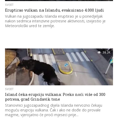
SVIJET
Eruptirao vulkan na Islandu, evakuirano 4.000 ljudi
Vulkan na jugozapadu Islanda eruptirao je u ponedjeljak
nakon sedmica intenzivne potresne aktivnosti, izvijestio je
Meteorološki ured te zemlje.
38.2K
SVIJET
Island čeka erupciju vulkana: Preko noći više od 300
potresa, grad Grindavik tone
Stanovnici jugozapadnog dijela Islanda nervozno čekaju
moguću erupciju vulkana. Čak i ako ne dođe do provale
magme, vjerojatno će proći mjeseci prije...