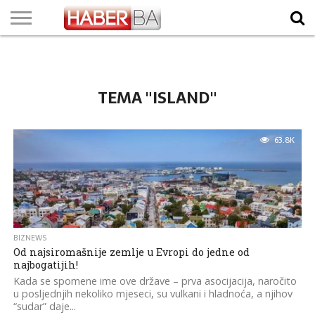
VIJESTI
BIZNIS
SPORT
SHOWBIZ
LIFESTYLE
SCI-
AUTO
ZANIMLJIVOSTI
FOTO
VIDEO
TV
VREMENSKA
STANJE NA
KURSNA
O
MARKETING
IMPRESSUM
KONTAKT
TECH
PROGRAM
PROGNOZA
PUTEVIMA
LISTA
NAMA
TEMA "ISLAND"
63.8K
BIZNEWS
Od najsiromašnije zemlje u Evropi do jedne od
najbogatijih!
Kada se spomene ime ove države – prva asocijacija, naročito
u posljednjih nekoliko mjeseci, su vulkani i hladnoća, a njihov
“sudar” daje...