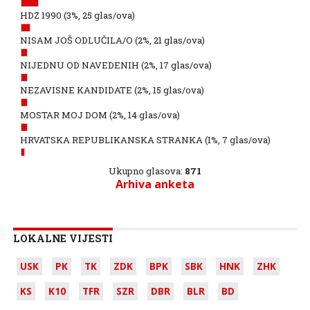
HDZ 1990
(3%, 25 glas/ova)
NISAM JOŠ ODLUČILA/O
(2%, 21 glas/ova)
NIJEDNU OD NAVEDENIH
(2%, 17 glas/ova)
NEZAVISNE KANDIDATE
(2%, 15 glas/ova)
MOSTAR MOJ DOM
(2%, 14 glas/ova)
HRVATSKA REPUBLIKANSKA STRANKA
(1%, 7 glas/ova)
Ukupno glasova:
871
Arhiva anketa
LOKALNE VIJESTI
USK
PK
TK
ZDK
BPK
SBK
HNK
ZHK
KS
K10
TFR
SZR
DBR
BLR
BD