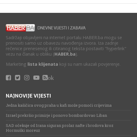
Sadržaji objavljeni na internet portalu HABER.ba mogu se
prenositi samo uz obavezu navođenja izvora. Iza zadnje
rečenice prenesenog ili citiranog teksta postaviti "hyperlink"
vezu na članak u obliku (
HABER.ba
).
Marketing
lista klijenata
koji su nam ukazali povjerenje.
ok
NAJNOVIJE VIJESTI
Jedna kašičica ovog praha u kafi može pomoći crijevima
Izrael prekršio primirje i ponovo bombardovao Liban
SAD očekuje od Irana siguran prolaz nafte i brodova kroz
Hormuški moreuz