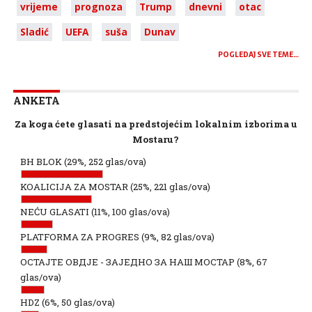
vrijeme
prognoza
Trump
dnevni
otac
Sladić
UEFA
suša
Dunav
POGLEDAJ SVE TEME…
ANKETA
Za koga ćete glasati na predstojećim lokalnim izborima u
Mostaru?
BH BLOK
(29%, 252 glas/ova)
KOALICIJA ZA MOSTAR
(25%, 221 glas/ova)
NEĆU GLASATI
(11%, 100 glas/ova)
PLATFORMA ZA PROGRES
(9%, 82 glas/ova)
ОСТАЈТЕ ОВДЈЕ - ЗАЈЕДНО ЗА НАШ МОСТАР
(8%, 67
glas/ova)
HDZ
(6%, 50 glas/ova)