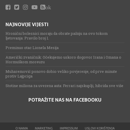
ok
NAJNOVIJE VIJESTI
Hronični bolesnici moraju da obrate pažnju na ovo tokom
ljetovanja: Pravilo broj 1.
Preminuo otac Lionela Mesija
Američki zvaničnik: Očekujemo uskoro dogovor Irana i Omana o
Hormuškom moreuzu
Muharemović ponovo dobio veliko povjerenje, od prve minute
protiv Lajpciga
Stotine miliona za uvezena auta: Ferrari najskuplji, hibrida sve više
POTRAŽITE NAS NA FACEBOOKU
O NAMA
MARKETING
IMPRESSUM
USLOVI KORIŠTENJA