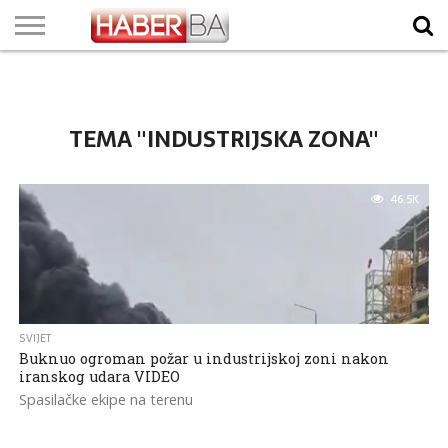
VIJESTI
BIZNIS
SPORT
SHOWBIZ
LIFESTYLE
SCI-
AUTO
ZANIMLJIVOSTI
FOTO
VIDEO
TV
VREMENSKA
STANJE NA
KURSNA
O
MARKETING
IMPRESSUM
KONTAKT
TECH
PROGRAM
PROGNOZA
PUTEVIMA
LISTA
NAMA
TEMA "INDUSTRIJSKA ZONA"
46.5K
SVIJET
Buknuo ogroman požar u industrijskoj zoni nakon
iranskog udara VIDEO
Spasilačke ekipe na terenu