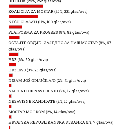
BH BLOK
(29%, 252 glas/ova)
KOALICIJA ZA MOSTAR
(25%, 221 glas/ova)
NEĆU GLASATI
(11%, 100 glas/ova)
PLATFORMA ZA PROGRES
(9%, 82 glas/ova)
ОСТАЈТЕ ОВДЈЕ - ЗАЈЕДНО ЗА НАШ МОСТАР
(8%, 67
glas/ova)
HDZ
(6%, 50 glas/ova)
HDZ 1990
(3%, 25 glas/ova)
NISAM JOŠ ODLUČILA/O
(2%, 21 glas/ova)
NIJEDNU OD NAVEDENIH
(2%, 17 glas/ova)
NEZAVISNE KANDIDATE
(2%, 15 glas/ova)
MOSTAR MOJ DOM
(2%, 14 glas/ova)
HRVATSKA REPUBLIKANSKA STRANKA
(1%, 7 glas/ova)