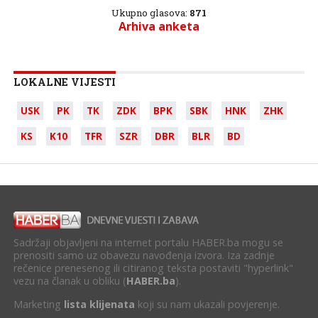
Ukupno glasova:
871
Arhiva anketa
LOKALNE VIJESTI
USK
PK
TK
ZDK
BPK
SBK
HNK
ZHK
KS
K10
TFR
SZR
DBR
BLR
BD
Sadržaji objavljeni na internet portalu HABER.ba mogu se
prenositi samo uz obavezu navođenja izvora. Iza zadnje
rečenice prenesenog ili citiranog teksta postaviti "hyperlink"
vezu na članak u obliku (
HABER.ba
).
Marketing
lista klijenata
koji su nam ukazali povjerenje.