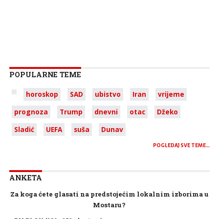
POPULARNE TEME
horoskop
SAD
ubistvo
Iran
vrijeme
prognoza
Trump
dnevni
otac
Džeko
Sladić
UEFA
suša
Dunav
POGLEDAJ SVE TEME…
ANKETA
Za koga ćete glasati na predstojećim lokalnim izborima u
Mostaru?