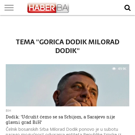
VIJESTI
BIZNIS
SPORT
SHOWBIZ
LIFESTYLE
SCI-
AUTO
ZANIMLJIVOSTI
FOTO
VIDEO
TV
VREMENSKA
STANJE NA
KURSNA
O
MARKETING
IMPRESSUM
KONTAKT
TECH
PROGRAM
PROGNOZA
PUTEVIMA
LISTA
NAMA
TEMA "GORICA DODIK MILORAD
DODIK"
49.9K
BIH
Dodik: ‘Udružit ćemo se sa Srbijom, a Sarajevo nije
glavni grad BiH‘
Čelnik bosanskih Srba Milorad Dodik ponovo je u subotu
najavio mogućnost odvajanja entiteta Republike Srpske iz