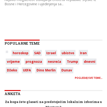
Bosne i Hercegovine i ujedinjenja sa...
POPULARNE TEME
horoskop
SAD
Izrael
ubistvo
Iran
vrijeme
prognoza
nesreća
Trump
dnevni
Džeko
UEFA
Dino Merlin
Dunav
POGLEDAJ SVE TEME…
ANKETA
Za koga ćete glasati na predstojećim lokalnim izborima u