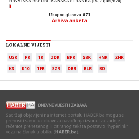
HRVATSKA REPUBLIKANSKA STRANKA
(1%, 7 glas/ova)
Ukupno glasova:
871
Arhiva anketa
LOKALNE VIJESTI
USK
PK
TK
ZDK
BPK
SBK
HNK
ZHK
KS
K10
TFR
SZR
DBR
BLR
BD
Sadržaji objavljeni na internet portalu HABER.ba mogu se
prenositi samo uz obavezu navođenja izvora. Iza zadnje
rečenice prenesenog ili citiranog teksta postaviti "hyperlink"
vezu na članak u obliku (
HABER.ba
).