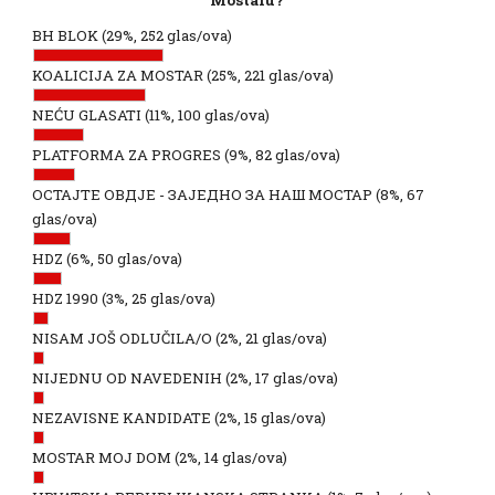
Mostaru?
BH BLOK
(29%, 252 glas/ova)
KOALICIJA ZA MOSTAR
(25%, 221 glas/ova)
NEĆU GLASATI
(11%, 100 glas/ova)
PLATFORMA ZA PROGRES
(9%, 82 glas/ova)
ОСТАЈТЕ ОВДЈЕ - ЗАЈЕДНО ЗА НАШ МОСТАР
(8%, 67
glas/ova)
HDZ
(6%, 50 glas/ova)
HDZ 1990
(3%, 25 glas/ova)
NISAM JOŠ ODLUČILA/O
(2%, 21 glas/ova)
NIJEDNU OD NAVEDENIH
(2%, 17 glas/ova)
NEZAVISNE KANDIDATE
(2%, 15 glas/ova)
MOSTAR MOJ DOM
(2%, 14 glas/ova)