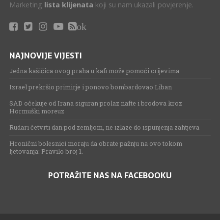
Marketing
lista klijenata
koji su nam ukazali povjerenje.
ok
NAJNOVIJE VIJESTI
Jedna kašičica ovog praha u kafi može pomoći crijevima
Izrael prekršio primirje i ponovo bombardovao Liban
SAD očekuje od Irana siguran prolaz nafte i brodova kroz
Hormuški moreuz
Rudari četvrti dan pod zemljom, ne izlaze do ispunjenja zahtjeva
Hronični bolesnici moraju da obrate pažnju na ovo tokom
ljetovanja: Pravilo broj 1.
POTRAŽITE NAS NA FACEBOOKU