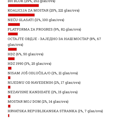
BH BLOK
(29%, 252 glas/ova)
KOALICIJA ZA MOSTAR
(25%, 221 glas/ova)
NEĆU GLASATI
(11%, 100 glas/ova)
PLATFORMA ZA PROGRES
(9%, 82 glas/ova)
ОСТАЈТЕ ОВДЈЕ - ЗАЈЕДНО ЗА НАШ МОСТАР
(8%, 67
glas/ova)
HDZ
(6%, 50 glas/ova)
HDZ 1990
(3%, 25 glas/ova)
NISAM JOŠ ODLUČILA/O
(2%, 21 glas/ova)
NIJEDNU OD NAVEDENIH
(2%, 17 glas/ova)
NEZAVISNE KANDIDATE
(2%, 15 glas/ova)
MOSTAR MOJ DOM
(2%, 14 glas/ova)
HRVATSKA REPUBLIKANSKA STRANKA
(1%, 7 glas/ova)