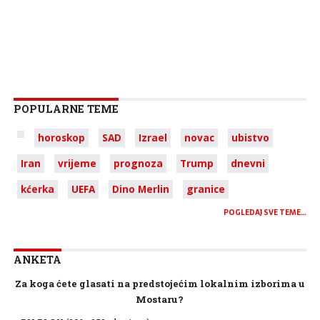
POPULARNE TEME
horoskop
SAD
Izrael
novac
ubistvo
Iran
vrijeme
prognoza
Trump
dnevni
kćerka
UEFA
Dino Merlin
granice
POGLEDAJ SVE TEME…
ANKETA
Za koga ćete glasati na predstojećim lokalnim izborima u
Mostaru?