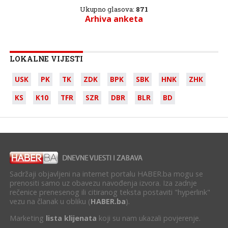
Ukupno glasova:
871
Arhiva anketa
LOKALNE VIJESTI
USK
PK
TK
ZDK
BPK
SBK
HNK
ZHK
KS
K10
TFR
SZR
DBR
BLR
BD
Sadržaji objavljeni na internet portalu HABER.ba mogu se
prenositi samo uz obavezu navođenja izvora. Iza zadnje
rečenice prenesenog ili citiranog teksta postaviti "hyperlink"
vezu na članak u obliku (
HABER.ba
).
Marketing
lista klijenata
koji su nam ukazali povjerenje.