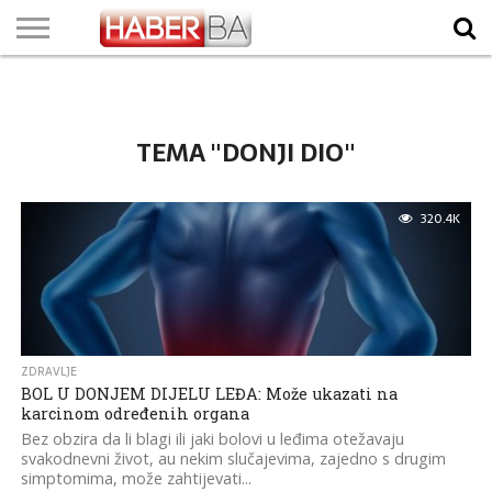
VIJESTI
BIZNIS
SPORT
SHOWBIZ
LIFESTYLE
SCI-
AUTO
ZANIMLJIVOSTI
FOTO
VIDEO
TV
VREMENSKA
STANJE NA
KURSNA
O
MARKETING
IMPRESSUM
KONTAKT
TECH
PROGRAM
PROGNOZA
PUTEVIMA
LISTA
NAMA
TEMA "DONJI DIO"
320.4K
ZDRAVLJE
BOL U DONJEM DIJELU LEĐA: Može ukazati na
karcinom određenih organa
Bez obzira da li blagi ili jaki bolovi u leđima otežavaju
svakodnevni život, au nekim slučajevima, zajedno s drugim
simptomima, može zahtijevati...