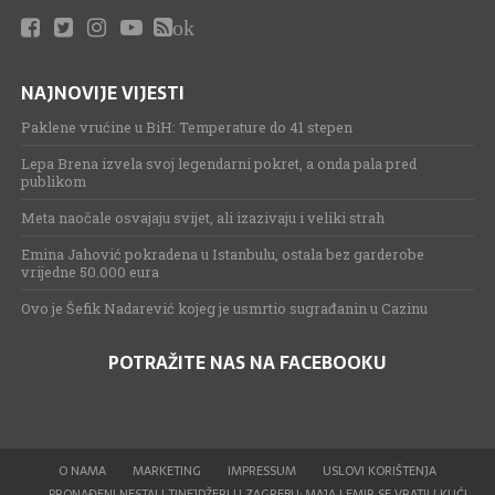
ok
NAJNOVIJE VIJESTI
Paklene vrućine u BiH: Temperature do 41 stepen
Lepa Brena izvela svoj legendarni pokret, a onda pala pred
publikom
Meta naočale osvajaju svijet, ali izazivaju i veliki strah
Emina Jahović pokradena u Istanbulu, ostala bez garderobe
vrijedne 50.000 eura
Ovo je Šefik Nadarević kojeg je usmrtio sugrađanin u Cazinu
POTRAŽITE NAS NA FACEBOOKU
O NAMA
MARKETING
IMPRESSUM
USLOVI KORIŠTENJA
PRONAĐENI NESTALI TINEJDŽERI U ZAGREBU: MAJA I EMIR SE VRATILI KUĆI