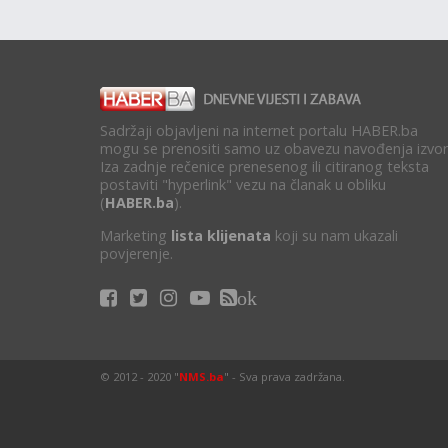
Sadržaji objavljeni na internet portalu HABER.ba
mogu se prenositi samo uz obavezu navođenja izvor
Iza zadnje rečenice prenesenog ili citiranog teksta
postaviti "hyperlink" vezu na članak u obliku
(
HABER.ba
).
Marketing
lista klijenata
koji su nam ukazali
povjerenje.
ok
© 2012 - 2020 "
NMS.ba
" - Sva prava zadržana.