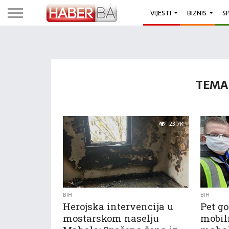
VIJESTI
BIZNIS
S
TEMA
23.7K
BIH
BIH
Herojska intervencija u
Pet g
mostarskom naselju
mobil