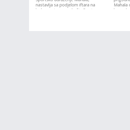
nastavlja sa podjelom iftara na
Mahala 
kućna vrata na području Donje...
legenda
komandan