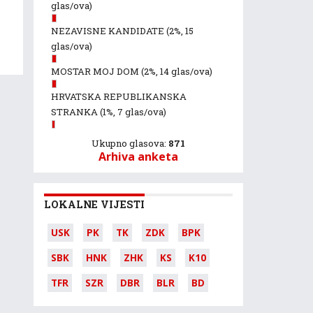
glas/ova)
NEZAVISNE KANDIDATE
(2%, 15
glas/ova)
MOSTAR MOJ DOM
(2%, 14 glas/ova)
HRVATSKA REPUBLIKANSKA
STRANKA
(1%, 7 glas/ova)
Ukupno glasova:
871
Arhiva anketa
LOKALNE VIJESTI
USK
PK
TK
ZDK
BPK
SBK
HNK
ZHK
KS
K10
TFR
SZR
DBR
BLR
BD