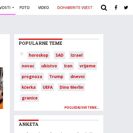
IVOSTI
FOTO
VIDEO
DOHABERITE VIJEST
ARHIVA
POPULARNE TEME
horoskop
SAD
Izrael
novac
ubistvo
Iran
vrijeme
prognoza
Trump
dnevni
kćerka
UEFA
Dino Merlin
granice
POGLEDAJ SVE TEME…
ANKETA