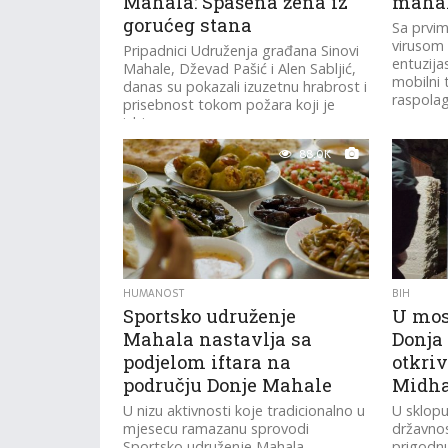
Mahala: Spašena žena iz
maha
gorućeg stana
Sa prvim
virusom
Pripadnici Udruženja građana Sinovi
entuzija
Mahale, Dževad Pašić i Alen Sabljić,
mobilni 
danas su pokazali izuzetnu hrabrost i
raspolag
prisebnost tokom požara koji je
izbio...
88.0K
HUMANOST
BIH
Sportsko udruženje
U mos
Mahala nastavlja sa
Donja
podjelom iftara na
otkri
području Donje Mahale
Midha
U nizu aktivnosti koje tradicionalno u
U sklopu
mjesecu ramazanu sprovodi
državnos
Sportsko udruženje Mahala,
prigodnu