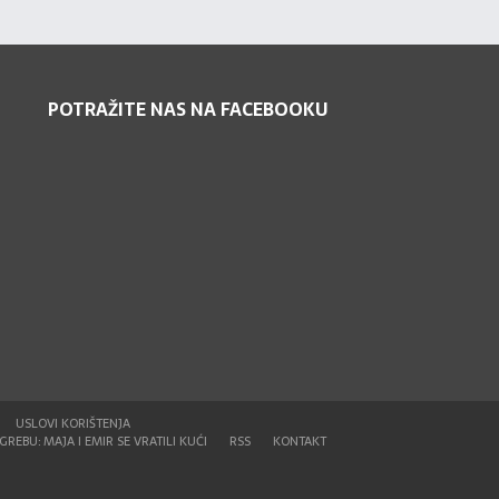
POTRAŽITE NAS NA FACEBOOKU
USLOVI KORIŠTENJA
REBU: MAJA I EMIR SE VRATILI KUĆI
RSS
KONTAKT