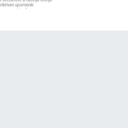
otkriven spomenik
rnom mostarskom
tu i...