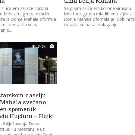
la
tima Donja Mahala”
 slučajem zaraze corona
Sa prvim slučajem korona virusa u
 u Mostaru, grupa mladih
Mostaru, grupa mladih entuzijasta i
sta iz Donje Mahale oformila
Donje Mahale oformila je Mobilni t
tim i postavila se na
i stavila se na raspolaganje...
anje...
51.5K
tarskom naselju
 Mahala svečano
ven spomenik
du Hujduru – Hujki
 obilježavanja Dana
ti BiH u Mostaru je uz
 svečanost u naselju Donja