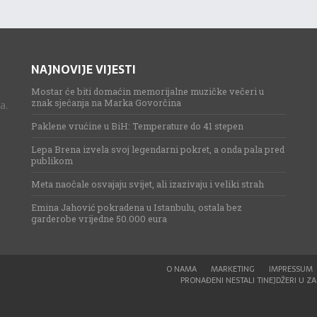
NAJNOVIJE VIJESTI
Mostar će biti domaćin memorijalne muzičke večeri u
znak sjećanja na Marka Govorčina
a.
Paklene vrućine u BiH: Temperature do 41 stepen
Lepa Brena izvela svoj legendarni pokret, a onda pala pred
publikom
Meta naočale osvajaju svijet, ali izazivaju i veliki strah
Emina Jahović pokradena u Istanbulu, ostala bez
garderobe vrijedne 50.000 eura
O NAMA
MARKETING
IMPRESSUM
PRONAĐENI NESTALI TINEJDŽERI U ZAG