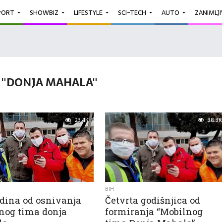
PORT
SHOWBIZ
LIFESTYLE
SCI-TECH
AUTO
ZANIMLJ
 "DONJA MAHALA"
23.4K
38.3K
BIH
odina od osnivanja
Četvrta godišnjica od
nog tima donja
formiranja “Mobilnog