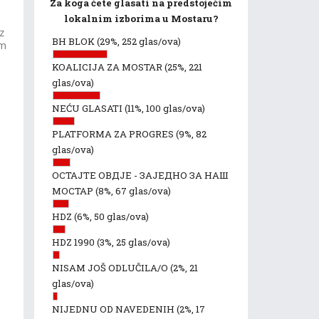
Za koga ćete glasati na predstojećim
lokalnim izborima u Mostaru?
z
BH BLOK
(29%, 252 glas/ova)
im
KOALICIJA ZA MOSTAR
(25%, 221
glas/ova)
NEĆU GLASATI
(11%, 100 glas/ova)
PLATFORMA ZA PROGRES
(9%, 82
glas/ova)
ОСТАЈТЕ ОВДЈЕ - ЗАЈЕДНО ЗА НАШ
МОСТАР
(8%, 67 glas/ova)
HDZ
(6%, 50 glas/ova)
HDZ 1990
(3%, 25 glas/ova)
NISAM JOŠ ODLUČILA/O
(2%, 21
glas/ova)
NIJEDNU OD NAVEDENIH
(2%, 17