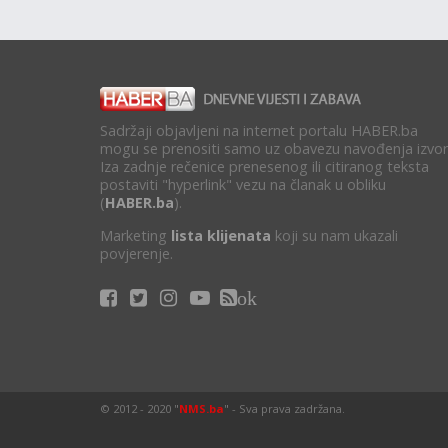
Sadržaji objavljeni na internet portalu HABER.ba
mogu se prenositi samo uz obavezu navođenja izvor
Iza zadnje rečenice prenesenog ili citiranog teksta
postaviti "hyperlink" vezu na članak u obliku
(
HABER.ba
).
Marketing
lista klijenata
koji su nam ukazali
povjerenje.
ok
© 2012 - 2020 "
NMS.ba
" - Sva prava zadržana.