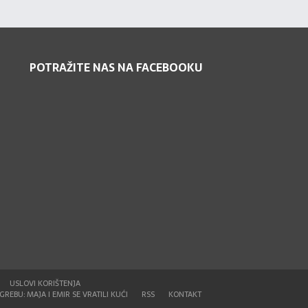
POTRAŽITE NAS NA FACEBOOKU
USLOVI KORIŠTENJA
REBU: MAJA I EMIR SE VRATILI KUĆI
RSS
KONTAKT