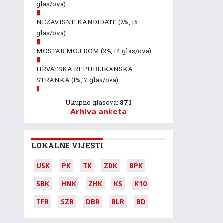
glas/ova)
NEZAVISNE KANDIDATE
(2%, 15
glas/ova)
MOSTAR MOJ DOM
(2%, 14 glas/ova)
HRVATSKA REPUBLIKANSKA
STRANKA
(1%, 7 glas/ova)
Ukupno glasova:
871
Arhiva anketa
LOKALNE VIJESTI
USK
PK
TK
ZDK
BPK
SBK
HNK
ZHK
KS
K10
TFR
SZR
DBR
BLR
BD