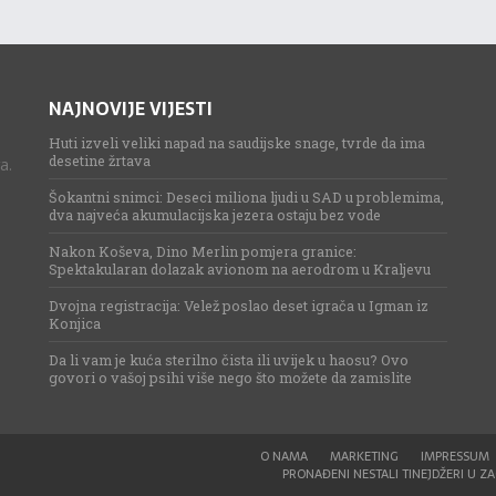
NAJNOVIJE VIJESTI
Huti izveli veliki napad na saudijske snage, tvrde da ima
desetine žrtava
a.
Šokantni snimci: Deseci miliona ljudi u SAD u problemima,
dva najveća akumulacijska jezera ostaju bez vode
Nakon Koševa, Dino Merlin pomjera granice:
Spektakularan dolazak avionom na aerodrom u Kraljevu
Dvojna registracija: Velež poslao deset igrača u Igman iz
Konjica
Da li vam je kuća sterilno čista ili uvijek u haosu? Ovo
govori o vašoj psihi više nego što možete da zamislite
O NAMA
MARKETING
IMPRESSUM
PRONAĐENI NESTALI TINEJDŽERI U ZAG