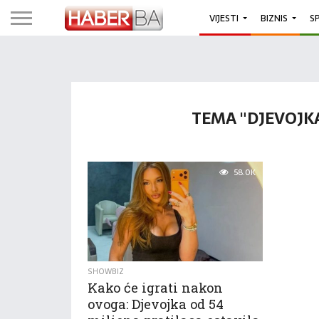
VIJESTI
BIZNIS
S
TEMA "DJEVOJKA
58.0K
SHOWBIZ
Kako će igrati nakon
ovoga: Djevojka od 54