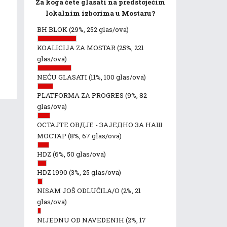
Za koga ćete glasati na predstojećim
lokalnim izborima u Mostaru?
BH BLOK
(29%, 252 glas/ova)
KOALICIJA ZA MOSTAR
(25%, 221
glas/ova)
NEĆU GLASATI
(11%, 100 glas/ova)
PLATFORMA ZA PROGRES
(9%, 82
glas/ova)
ОСТАЈТЕ ОВДЈЕ - ЗАЈЕДНО ЗА НАШ
МОСТАР
(8%, 67 glas/ova)
HDZ
(6%, 50 glas/ova)
HDZ 1990
(3%, 25 glas/ova)
NISAM JOŠ ODLUČILA/O
(2%, 21
glas/ova)
NIJEDNU OD NAVEDENIH
(2%, 17