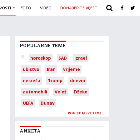
IVOSTI
FOTO
VIDEO
DOHABERITE VIJEST
ARHIVA
POPULARNE TEME
horoskop
SAD
Izrael
ubistvo
Iran
vrijeme
nesreća
Trump
dnevni
automobili
Velež
Džeko
UEFA
Dunav
POGLEDAJ SVE TEME…
ANKETA