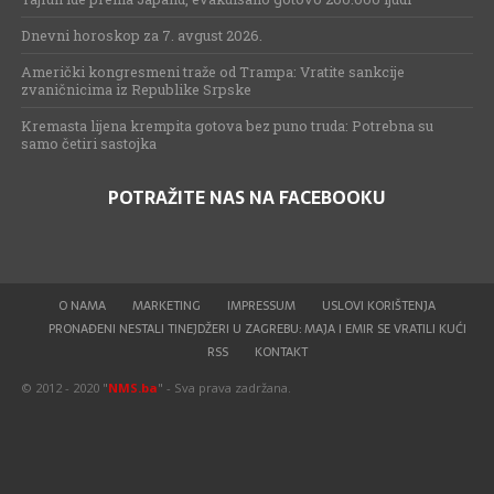
Dnevni horoskop za 7. avgust 2026.
Američki kongresmeni traže od Trampa: Vratite sankcije
zvaničnicima iz Republike Srpske
Kremasta lijena krempita gotova bez puno truda: Potrebna su
samo četiri sastojka
POTRAŽITE NAS NA FACEBOOKU
O NAMA
MARKETING
IMPRESSUM
USLOVI KORIŠTENJA
PRONAĐENI NESTALI TINEJDŽERI U ZAGREBU: MAJA I EMIR SE VRATILI KUĆI
RSS
KONTAKT
© 2012 - 2020 "
NMS.ba
" - Sva prava zadržana.