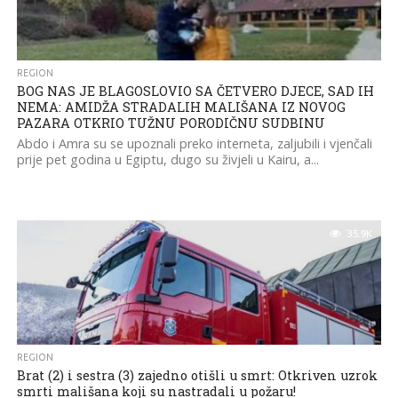
REGION
BOG NAS JE BLAGOSLOVIO SA ČETVERO DJECE, SAD IH
NEMA: AMIDŽA STRADALIH MALIŠANA IZ NOVOG
PAZARA OTKRIO TUŽNU PORODIČNU SUDBINU
Abdo i Amra su se upoznali preko interneta, zaljubili i vjenčali
prije pet godina u Egiptu, dugo su živjeli u Kairu, a...
35.9K
REGION
Brat (2) i sestra (3) zajedno otišli u smrt: Otkriven uzrok
smrti mališana koji su nastradali u požaru!