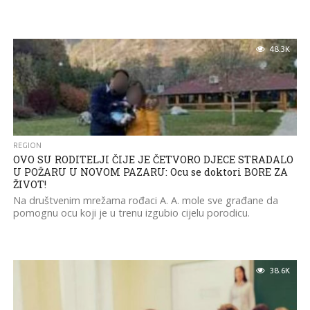
48.3K
REGION
OVO SU RODITELJI ČIJE JE ČETVORO DJECE STRADALO
U POŽARU U NOVOM PAZARU: Ocu se doktori BORE ZA
ŽIVOT!
Na društvenim mrežama rođaci A. A. mole sve građane da
pomognu ocu koji je u trenu izgubio cijelu porodicu.
38.6K