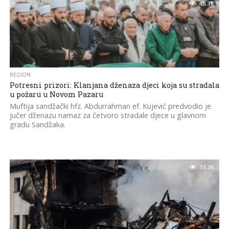
48.3K
REGION
Potresni prizori: Klanjana dženaza djeci koja su stradala
u požaru u Novom Pazaru
Muftija sandžački hfz. Abdurrahman ef. Kujević predvodio je
jučer dženazu namaz za četvoro stradale djece u glavnom
gradu Sandžaka.
35.3K