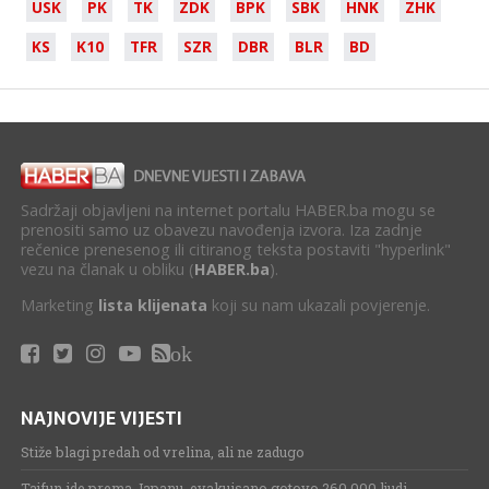
USK
PK
TK
ZDK
BPK
SBK
HNK
ZHK
KS
K10
TFR
SZR
DBR
BLR
BD
Sadržaji objavljeni na internet portalu HABER.ba mogu se
prenositi samo uz obavezu navođenja izvora. Iza zadnje
rečenice prenesenog ili citiranog teksta postaviti "hyperlink"
vezu na članak u obliku (
HABER.ba
).
Marketing
lista klijenata
koji su nam ukazali povjerenje.
ok
NAJNOVIJE VIJESTI
Stiže blagi predah od vrelina, ali ne zadugo
Tajfun ide prema Japanu, evakuisano gotovo 260.000 ljudi