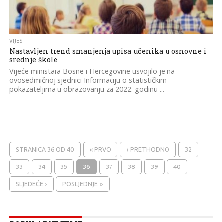
VIJESTI
Nastavljen trend smanjenja upisa učenika u osnovne i
srednje škole
Vijeće ministara Bosne i Hercegovine usvojilo je na
ovosedmičnoj sjednici Informaciju o statističkim
pokazateljima u obrazovanju za 2022. godinu ...
STRANICA 36 OD 40
« PRVO
‹ PRETHODNO
32
33
34
35
36
37
38
39
40
SLJEDEĆE ›
POSLJEDNJE »