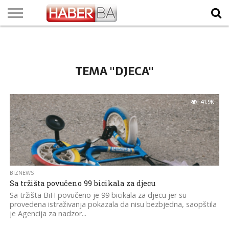
VIJESTI
BIZNIS
SPORT
SHOWBIZ
LIFESTYLE
SCI-
AUTO
ZANIMLJIVOSTI
FOTO
VIDEO
TV
VREMENSKA
STANJE NA
KURSNA
O
MARKETING
IMPRESSUM
KONTAKT
TECH
PROGRAM
PROGNOZA
PUTEVIMA
LISTA
NAMA
TEMA "DJECA"
41.9K
BIZNEWS
Sa tržišta povučeno 99 bicikala za djecu
Sa tržišta BiH povučeno je 99 bicikala za djecu jer su
provedena istraživanja pokazala da nisu bezbjedna, saopštila
je Agencija za nadzor...