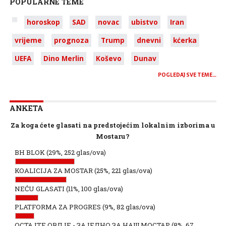
POPULARNE TEME
horoskop
SAD
novac
ubistvo
Iran
vrijeme
prognoza
Trump
dnevni
kćerka
UEFA
Dino Merlin
Koševo
Dunav
POGLEDAJ SVE TEME…
ANKETA
Za koga ćete glasati na predstojećim lokalnim izborima u
Mostaru?
BH BLOK
(29%, 252 glas/ova)
KOALICIJA ZA MOSTAR
(25%, 221 glas/ova)
NEĆU GLASATI
(11%, 100 glas/ova)
PLATFORMA ZA PROGRES
(9%, 82 glas/ova)
ОСТАЈТЕ ОВДЈЕ - ЗАЈЕДНО ЗА НАШ МОСТАР
(8%, 67