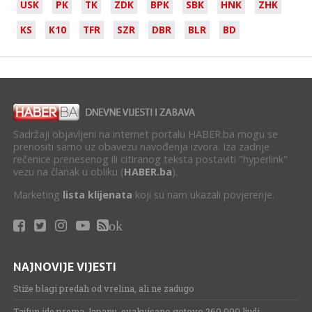
USK
PK
TK
ZDK
BPK
SBK
HNK
ZHK
KS
K10
TFR
SZR
DBR
BLR
BD
Sadržaji objavljeni na internet portalu HABER.ba mogu se
prenositi samo uz obavezu navođenja izvora. Iza zadnje
rečenice prenesenog ili citiranog teksta postaviti "hyperlink"
vezu na članak u obliku (
HABER.ba
).
Marketing
lista klijenata
koji su nam ukazali povjerenje.
ok
NAJNOVIJE VIJESTI
Stiže blagi predah od vrelina, ali ne zadugo
Tajfun ide prema Japanu, evakuisano gotovo 260.000 ljudi