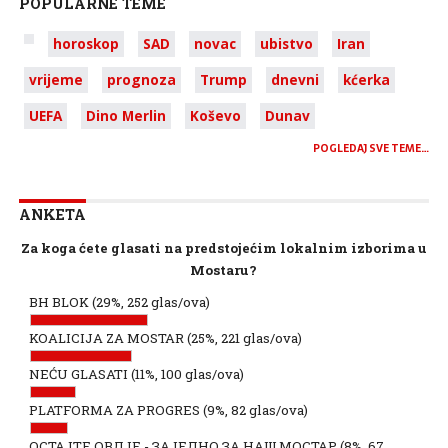
POPULARNE TEME
horoskop
SAD
novac
ubistvo
Iran
vrijeme
prognoza
Trump
dnevni
kćerka
UEFA
Dino Merlin
Koševo
Dunav
POGLEDAJ SVE TEME…
ANKETA
Za koga ćete glasati na predstojećim lokalnim izborima u
Mostaru?
BH BLOK
(29%, 252 glas/ova)
KOALICIJA ZA MOSTAR
(25%, 221 glas/ova)
NEĆU GLASATI
(11%, 100 glas/ova)
PLATFORMA ZA PROGRES
(9%, 82 glas/ova)
ОСТАЈТЕ ОВДЈЕ - ЗАЈЕДНО ЗА НАШ МОСТАР
(8%, 67