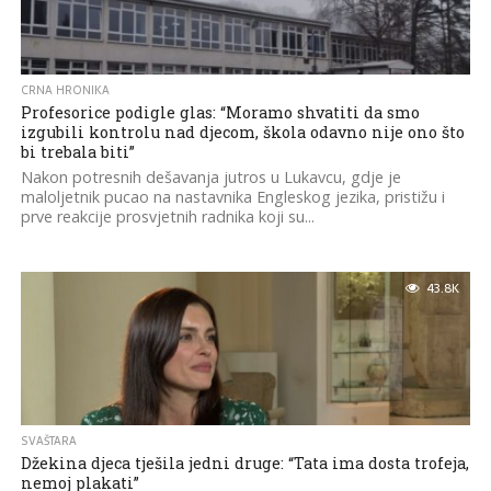
CRNA HRONIKA
Profesorice podigle glas: “Moramo shvatiti da smo
izgubili kontrolu nad djecom, škola odavno nije ono što
bi trebala biti”
Nakon potresnih dešavanja jutros u Lukavcu, gdje je
maloljetnik pucao na nastavnika Engleskog jezika, pristižu i
prve reakcije prosvjetnih radnika koji su...
43.8K
SVAŠTARA
Džekina djeca tješila jedni druge: “Tata ima dosta trofeja,
nemoj plakati”