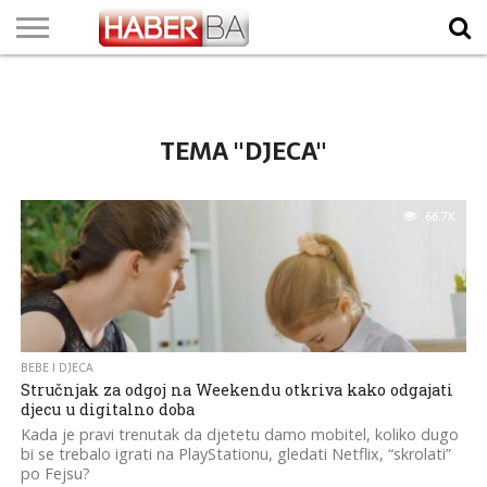
VIJESTI
BIZNIS
SPORT
SHOWBIZ
LIFESTYLE
SCI-
AUTO
ZANIMLJIVOSTI
FOTO
VIDEO
TV
VREMENSKA
STANJE NA
KURSNA
O
MARKETING
IMPRESSUM
KONTAKT
TECH
PROGRAM
PROGNOZA
PUTEVIMA
LISTA
NAMA
TEMA "DJECA"
66.7K
BEBE I DJECA
Stručnjak za odgoj na Weekendu otkriva kako odgajati
djecu u digitalno doba
Kada je pravi trenutak da djetetu damo mobitel, koliko dugo
bi se trebalo igrati na PlayStationu, gledati Netflix, “skrolati”
po Fejsu?