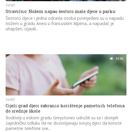
SVIJET
Stravično: Nožem napao šestoro male djece u parku
Šestoro djece i jedna odrasla osoba povrijeđeni su u napadu
nožem u gradu Anesi u francuskim Alpima, a napadač je
uhapšen, izjavili...
39.9K
SVIJET
Cijeli grad djeci zabranio korištenje pametnih telefona
do srednje škole
Roditelji u irskom gradu Greystones udružili su se i donijeli
zajedničku odluku da ne dozvoljavaju svojoj djeci da koriste
pametne telefone sve...