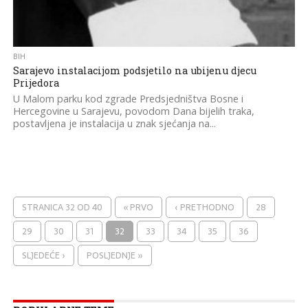
BIH
Sarajevo instalacijom podsjetilo na ubijenu djecu
Prijedora
U Malom parku kod zgrade Predsjedništva Bosne i
Hercegovine u Sarajevu, povodom Dana bijelih traka,
postavljena je instalacija u znak sjećanja na...
STRANICA 32 OD 40
« PRVO
‹ PRETHODNO
28
29
30
31
32
33
34
35
36
SLJEDEĆE ›
POSLJEDNJE »