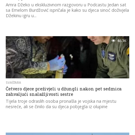
Amra Džeko u ekskluzivnom razgovoru u Podcastu Jedan sat
sa Emelom Burdžović ispričala je kako su djeca sinoć doživjela
Džekinu igru u...
48.3K
SVAŠTARA
Četvero djece preživjeli u džungli nakon pet sedmica
zahvaljući snalažljivosti sestre
Tijela troje odraslih osoba pronašla je vojska na mjestu
nesreće, ali se činilo da su djeca pobjegla iz olupine