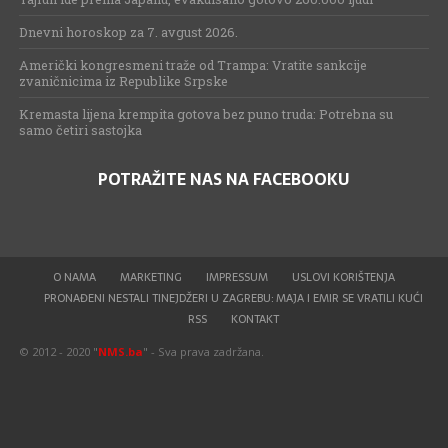
Dnevni horoskop za 7. avgust 2026.
Američki kongresmeni traže od Trampa: Vratite sankcije
zvaničnicima iz Republike Srpske
Kremasta lijena krempita gotova bez puno truda: Potrebna su
samo četiri sastojka
POTRAŽITE NAS NA FACEBOOKU
O NAMA
MARKETING
IMPRESSUM
USLOVI KORIŠTENJA
PRONAĐENI NESTALI TINEJDŽERI U ZAGREBU: MAJA I EMIR SE VRATILI KUĆI
RSS
KONTAKT
© 2012 - 2020 "
NMS.ba
" - Sva prava zadržana.