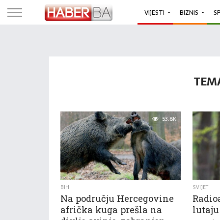
VIJESTI
BIZNIS
S
TEMA
53.8K
BIH
SVIJET
Na području Hercegovine
Radioa
afrička kuga prešla na
lutaju