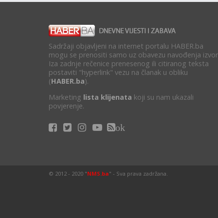
Sadržaji objavljeni na internet portalu HABER.ba
mogu se prenositi samo uz obavezu navođenja izvor
Iza zadnje rečenice prenesenog ili citiranog teksta
postaviti "hyperlink" vezu na članak u obliku
(
HABER.ba
).
Marketing
lista klijenata
koji su nam ukazali
povjerenje.
ok
© 2012 - 2020 "
NMS.ba
" - Sva prava zadržana.