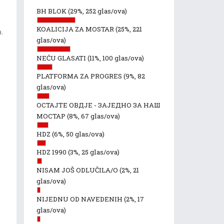
BH BLOK
(29%, 252 glas/ova)
KOALICIJA ZA MOSTAR
(25%, 221
a.
glas/ova)
NEĆU GLASATI
(11%, 100 glas/ova)
PLATFORMA ZA PROGRES
(9%, 82
glas/ova)
ОСТАЈТЕ ОВДЈЕ - ЗАЈЕДНО ЗА НАШ
МОСТАР
(8%, 67 glas/ova)
HDZ
(6%, 50 glas/ova)
HDZ 1990
(3%, 25 glas/ova)
NISAM JOŠ ODLUČILA/O
(2%, 21
glas/ova)
NIJEDNU OD NAVEDENIH
(2%, 17
glas/ova)