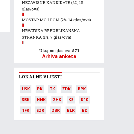
NEZAVISNE KANDIDATE
(2%, 15
glas/ova)
MOSTAR MOJ DOM
(2%, 14 glas/ova)
HRVATSKA REPUBLIKANSKA
STRANKA
(1%, 7 glas/ova)
Ukupno glasova:
871
Arhiva anketa
LOKALNE VIJESTI
USK
PK
TK
ZDK
BPK
SBK
HNK
ZHK
KS
K10
TFR
SZR
DBR
BLR
BD