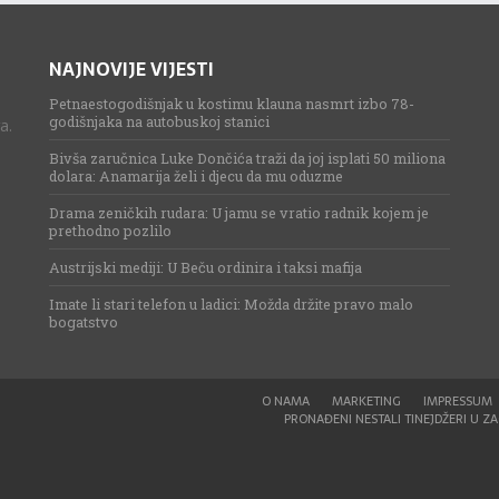
NAJNOVIJE VIJESTI
Petnaestogodišnjak u kostimu klauna nasmrt izbo 78-
godišnjaka na autobuskoj stanici
a.
Bivša zaručnica Luke Dončića traži da joj isplati 50 miliona
dolara: Anamarija želi i djecu da mu oduzme
Drama zeničkih rudara: U jamu se vratio radnik kojem je
prethodno pozlilo
Austrijski mediji: U Beču ordinira i taksi mafija
Imate li stari telefon u ladici: Možda držite pravo malo
bogatstvo
O NAMA
MARKETING
IMPRESSUM
PRONAĐENI NESTALI TINEJDŽERI U ZAG