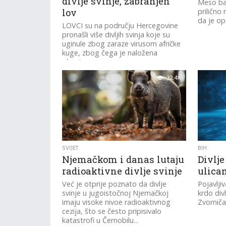
divlje svinje, zabranjen
Meso bav
lov
prilično
da je op
LOVCI su na području Hercegovine
pronašli više divljih svinja koje su
uginule zbog zaraze virusom afričke
kuge, zbog čega je naložena
obustava...
32.4K
SVIJET
BIH
Njemačkom i danas lutaju
Divlje
radioaktivne divlje svinje
ulica
Već je otprije poznato da divlje
Pojavljiv
svinje u jugoistočnoj Njemačkoj
krdo divl
imaju visoke nivoe radioaktivnog
Zvorniča
cezija, što se često pripisivalo
katastrofi u Černobilu...