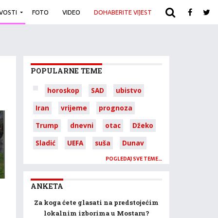
IVOSTI
FOTO
VIDEO
DOHABERITE VIJEST
ARHIVA
POPULARNE TEME
horoskop
SAD
ubistvo
Iran
vrijeme
prognoza
Trump
dnevni
otac
Džeko
Sladić
UEFA
suša
Dunav
POGLEDAJ SVE TEME…
ANKETA
Za koga ćete glasati na predstojećim
lokalnim izborima u Mostaru?