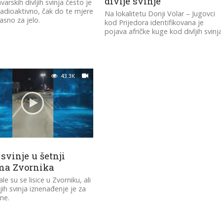
divlje svinje
arskih divljih svinja često je
 radioaktivno, čak do te mjere
Na lokalitetu Donji Volar – Јugovci
asno za jelo.
kod Prijedora identifikovana je
pojava afričke kuge kod divljih svinj
43.3K
 svinje u šetnji
ma Zvornika
ale su se lisice u Zvorniku, ali
jih svinja iznenađenje je za
ne.