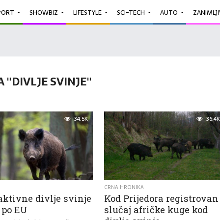
PORT
SHOWBIZ
LIFESTYLE
SCI-TECH
AUTO
ZANIMLJ
 "DIVLJE SVINJE"
34.5K
36.4K
CRNA HRONIKA
ktivne divlje svinje
Kod Prijedora registrovan
 po EU
slučaj afričke kuge kod