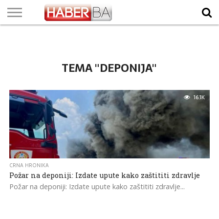
VIJESTI
BIZNIS
SPORT
SHOWBIZ
LIFESTYLE
SCI-
AUTO
ZANIMLJIVOSTI
FOTO
VIDEO
TV
VREMENSKA
STANJE NA
KURSNA
O
MARKETING
IMPRESSUM
KONTAKT
TECH
PROGRAM
PROGNOZA
PUTEVIMA
LISTA
NAMA
TEMA "DEPONIJA"
16.1K
CRNA HRONIKA
Požar na deponiji: Izdate upute kako zaštititi zdravlje
Požar na deponiji: Izdate upute kako zaštititi zdravlje...