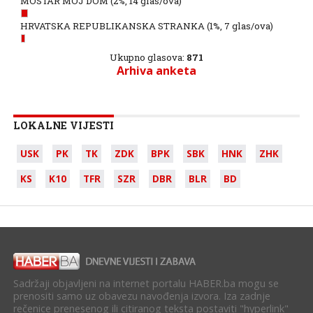
MOSTAR MOJ DOM
(2%, 14 glas/ova)
HRVATSKA REPUBLIKANSKA STRANKA
(1%, 7 glas/ova)
Ukupno glasova:
871
Arhiva anketa
LOKALNE VIJESTI
USK
PK
TK
ZDK
BPK
SBK
HNK
ZHK
KS
K10
TFR
SZR
DBR
BLR
BD
Sadržaji objavljeni na internet portalu HABER.ba mogu se
prenositi samo uz obavezu navođenja izvora. Iza zadnje
rečenice prenesenog ili citiranog teksta postaviti "hyperlink"