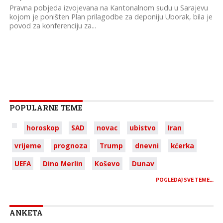
Pravna pobjeda izvojevana na Kantonalnom sudu u Sarajevu
kojom je poništen Plan prilagodbe za deponiju Uborak, bila je
povod za konferenciju za...
POPULARNE TEME
horoskop
SAD
novac
ubistvo
Iran
vrijeme
prognoza
Trump
dnevni
kćerka
UEFA
Dino Merlin
Koševo
Dunav
POGLEDAJ SVE TEME…
ANKETA