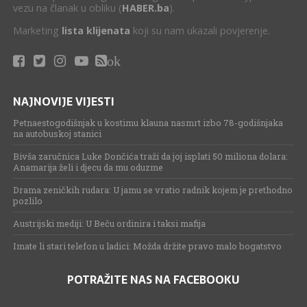
vezu na članak u obliku (
HABER.ba
).
Marketing
lista klijenata
koji su nam ukazali povjerenje.
ok
NAJNOVIJE VIJESTI
Petnaestogodišnjak u kostimu klauna nasmrt izbo 78-godišnjaka
na autobuskoj stanici
Bivša zaručnica Luke Dončića traži da joj isplati 50 miliona dolara:
Anamarija želi i djecu da mu oduzme
Drama zeničkih rudara: U jamu se vratio radnik kojem je prethodno
pozlilo
Austrijski mediji: U Beču ordinira i taksi mafija
Imate li stari telefon u ladici: Možda držite pravo malo bogatstvo
POTRAŽITE NAS NA FACEBOOKU