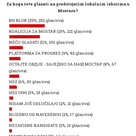
Za koga ćete glasati na predstojećim lokalnim izborima u
Mostaru?
BH BLOK
(29%, 252 glas/ova)
KOALICIJA ZA MOSTAR
(25%, 221 glas/ova)
NEĆU GLASATI
(11%, 100 glas/ova)
PLATFORMA ZA PROGRES
(9%, 82 glas/ova)
ОСТАЈТЕ ОВДЈЕ - ЗАЈЕДНО ЗА НАШ МОСТАР
(8%, 67
glas/ova)
HDZ
(6%, 50 glas/ova)
HDZ 1990
(3%, 25 glas/ova)
NISAM JOŠ ODLUČILA/O
(2%, 21 glas/ova)
NIJEDNU OD NAVEDENIH
(2%, 17 glas/ova)
NEZAVISNE KANDIDATE
(2%, 15 glas/ova)