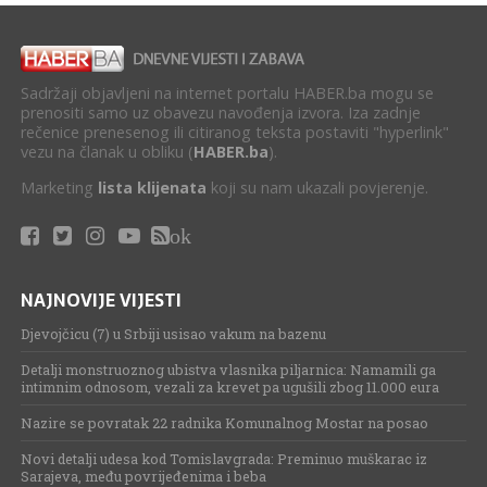
Sadržaji objavljeni na internet portalu HABER.ba mogu se
prenositi samo uz obavezu navođenja izvora. Iza zadnje
rečenice prenesenog ili citiranog teksta postaviti "hyperlink"
vezu na članak u obliku (
HABER.ba
).
Marketing
lista klijenata
koji su nam ukazali povjerenje.
ok
NAJNOVIJE VIJESTI
Djevojčicu (7) u Srbiji usisao vakum na bazenu
Detalji monstruoznog ubistva vlasnika piljarnica: Namamili ga
intimnim odnosom, vezali za krevet pa ugušili zbog 11.000 eura
Nazire se povratak 22 radnika Komunalnog Mostar na posao
Novi detalji udesa kod Tomislavgrada: Preminuo muškarac iz
Sarajeva, među povrijeđenima i beba