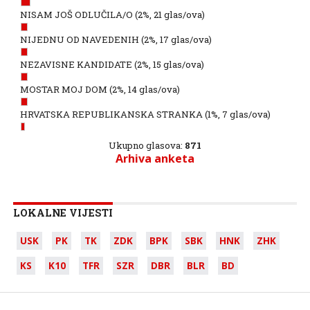
NISAM JOŠ ODLUČILA/O
(2%, 21 glas/ova)
NIJEDNU OD NAVEDENIH
(2%, 17 glas/ova)
NEZAVISNE KANDIDATE
(2%, 15 glas/ova)
MOSTAR MOJ DOM
(2%, 14 glas/ova)
HRVATSKA REPUBLIKANSKA STRANKA
(1%, 7 glas/ova)
Ukupno glasova:
871
Arhiva anketa
LOKALNE VIJESTI
USK
PK
TK
ZDK
BPK
SBK
HNK
ZHK
KS
K10
TFR
SZR
DBR
BLR
BD