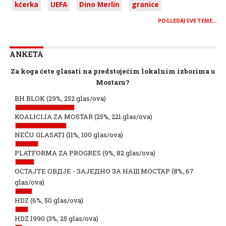
kćerka
UEFA
Dino Merlin
granice
POGLEDAJ SVE TEME…
ANKETA
Za koga ćete glasati na predstojećim lokalnim izborima u
Mostaru?
BH BLOK
(29%, 252 glas/ova)
KOALICIJA ZA MOSTAR
(25%, 221 glas/ova)
NEĆU GLASATI
(11%, 100 glas/ova)
PLATFORMA ZA PROGRES
(9%, 82 glas/ova)
ОСТАЈТЕ ОВДЈЕ - ЗАЈЕДНО ЗА НАШ МОСТАР
(8%, 67
glas/ova)
HDZ
(6%, 50 glas/ova)
HDZ 1990
(3%, 25 glas/ova)