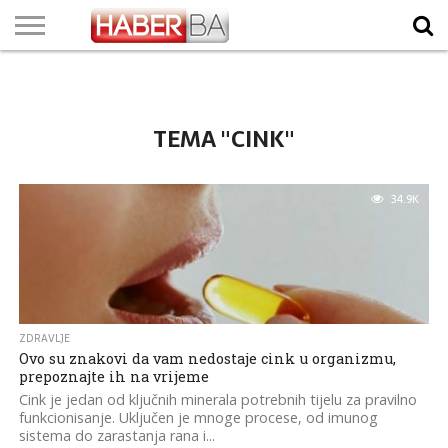
VIJESTI
BIZNIS
SPORT
SHOWBIZ
LIFESTYLE
SCI-
AUTO
ZANIMLJIVOSTI
FOTO
VIDEO
TV
VREMENSKA
STANJE NA
KURSNA
O
MARKETING
IMPRESSUM
KONTAKT
TECH
PROGRAM
PROGNOZA
PUTEVIMA
LISTA
NAMA
TEMA "CINK"
34.9K
ZDRAVLJE
Ovo su znakovi da vam nedostaje cink u organizmu,
prepoznajte ih na vrijeme
Cink je jedan od ključnih minerala potrebnih tijelu za pravilno
funkcionisanje. Uključen je mnoge procese, od imunog
sistema do zarastanja rana i...