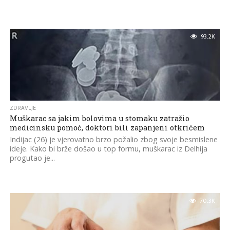
93.2K
ZDRAVLJE
Muškarac sa jakim bolovima u stomaku zatražio
medicinsku pomoć, doktori bili zapanjeni otkrićem
Indijac (26) je vjerovatno brzo požalio zbog svoje besmislene
ideje. Kako bi brže došao u top formu, muškarac iz Delhija
progutao je...
70.3K