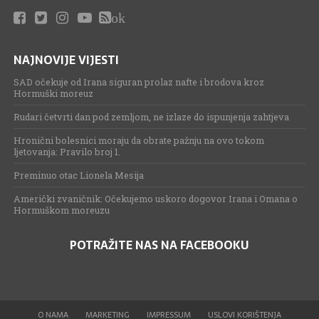
ok
NAJNOVIJE VIJESTI
SAD očekuje od Irana siguran prolaz nafte i brodova kroz
Hormuški moreuz
Rudari četvrti dan pod zemljom, ne izlaze do ispunjenja zahtjeva
Hronični bolesnici moraju da obrate pažnju na ovo tokom
ljetovanja: Pravilo broj 1.
Preminuo otac Lionela Mesija
Američki zvaničnik: Očekujemo uskoro dogovor Irana i Omana o
Hormuškom moreuzu
POTRAŽITE NAS NA FACEBOOKU
O NAMA
MARKETING
IMPRESSUM
USLOVI KORIŠTENJA