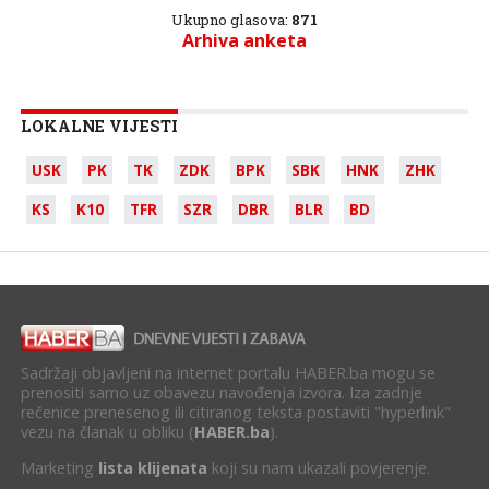
Ukupno glasova:
871
Arhiva anketa
LOKALNE VIJESTI
USK
PK
TK
ZDK
BPK
SBK
HNK
ZHK
KS
K10
TFR
SZR
DBR
BLR
BD
Sadržaji objavljeni na internet portalu HABER.ba mogu se
prenositi samo uz obavezu navođenja izvora. Iza zadnje
rečenice prenesenog ili citiranog teksta postaviti "hyperlink"
vezu na članak u obliku (
HABER.ba
).
Marketing
lista klijenata
koji su nam ukazali povjerenje.