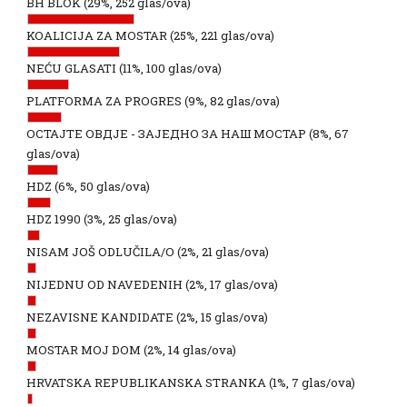
BH BLOK
(29%, 252 glas/ova)
KOALICIJA ZA MOSTAR
(25%, 221 glas/ova)
NEĆU GLASATI
(11%, 100 glas/ova)
PLATFORMA ZA PROGRES
(9%, 82 glas/ova)
ОСТАЈТЕ ОВДЈЕ - ЗАЈЕДНО ЗА НАШ МОСТАР
(8%, 67
glas/ova)
HDZ
(6%, 50 glas/ova)
HDZ 1990
(3%, 25 glas/ova)
NISAM JOŠ ODLUČILA/O
(2%, 21 glas/ova)
NIJEDNU OD NAVEDENIH
(2%, 17 glas/ova)
NEZAVISNE KANDIDATE
(2%, 15 glas/ova)
MOSTAR MOJ DOM
(2%, 14 glas/ova)
HRVATSKA REPUBLIKANSKA STRANKA
(1%, 7 glas/ova)