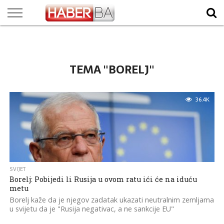
VIJESTI
BIZNIS
SPORT
SHOWBIZ
LIFESTYLE
SCI-
AUTO
ZANIMLJIVOSTI
FOTO
VIDEO
TV
VREMENSKA
STANJE NA
KURSNA
O
MARKETING
IMPRESSUM
KONTAKT
TECH
PROGRAM
PROGNOZA
PUTEVIMA
LISTA
NAMA
TEMA "BORELJ"
36.4K
SVIJET
Borelj: Pobijedi li Rusija u ovom ratu ići će na iduću
metu
Borelj kaže da je njegov zadatak ukazati neutralnim zemljama
u svijetu da je "Rusija negativac, a ne sankcije EU"