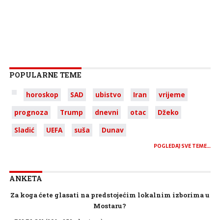
POPULARNE TEME
horoskop
SAD
ubistvo
Iran
vrijeme
prognoza
Trump
dnevni
otac
Džeko
Sladić
UEFA
suša
Dunav
POGLEDAJ SVE TEME…
ANKETA
Za koga ćete glasati na predstojećim lokalnim izborima u
Mostaru?