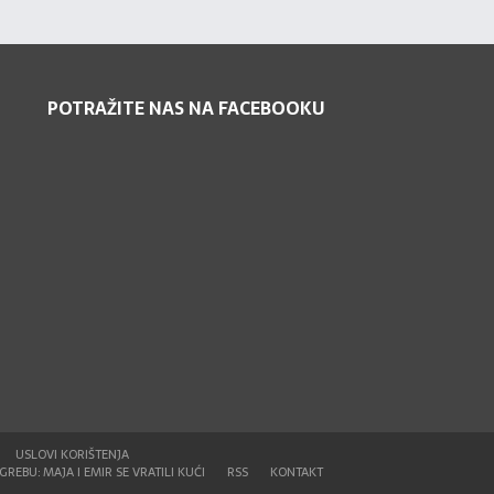
POTRAŽITE NAS NA FACEBOOKU
USLOVI KORIŠTENJA
REBU: MAJA I EMIR SE VRATILI KUĆI
RSS
KONTAKT