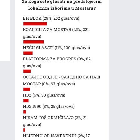
Za koga ćete glasati na predstojećim
lokalnim izborima u Mostaru?
BH BLOK
(29%, 252 glas/ova)
KOALICIJA ZA MOSTAR
(25%, 221
glas/ova)
NEĆU GLASATI
(11%, 100 glas/ova)
PLATFORMA ZA PROGRES
(9%, 82
glas/ova)
ОСТАЈТЕ ОВДЈЕ - ЗАЈЕДНО ЗА НАШ
МОСТАР
(8%, 67 glas/ova)
HDZ
(6%, 50 glas/ova)
HDZ 1990
(3%, 25 glas/ova)
NISAM JOŠ ODLUČILA/O
(2%, 21
glas/ova)
NIJEDNU OD NAVEDENIH
(2%, 17