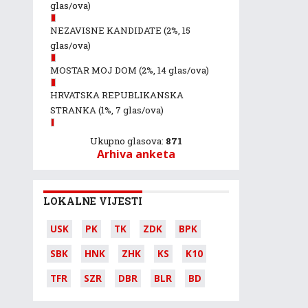
glas/ova)
NEZAVISNE KANDIDATE
(2%, 15
glas/ova)
MOSTAR MOJ DOM
(2%, 14 glas/ova)
HRVATSKA REPUBLIKANSKA
STRANKA
(1%, 7 glas/ova)
Ukupno glasova:
871
Arhiva anketa
LOKALNE VIJESTI
USK
PK
TK
ZDK
BPK
SBK
HNK
ZHK
KS
K10
TFR
SZR
DBR
BLR
BD