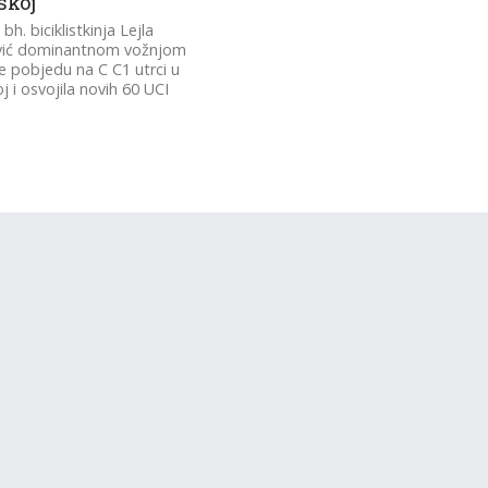
skoj
bh. biciklistkinja Lejla
ić dominantnom vožnjom
je pobjedu na C C1 utrci u
j i osvojila novih 60 UCI