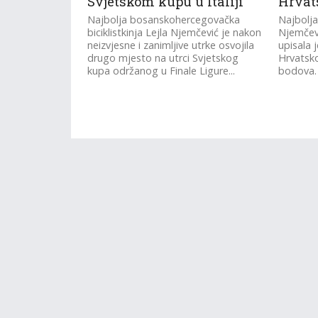
Svjetskom kupu u Italiji
Hrvat
Najbolja bosanskohercegovačka
Najbolja 
biciklistkinja Lejla Njemčević je nakon
Njemčev
neizvjesne i zanimljive utrke osvojila
upisala 
drugo mjesto na utrci Svjetskog
Hrvatsko
kupa održanog u Finale Ligure...
bodova.