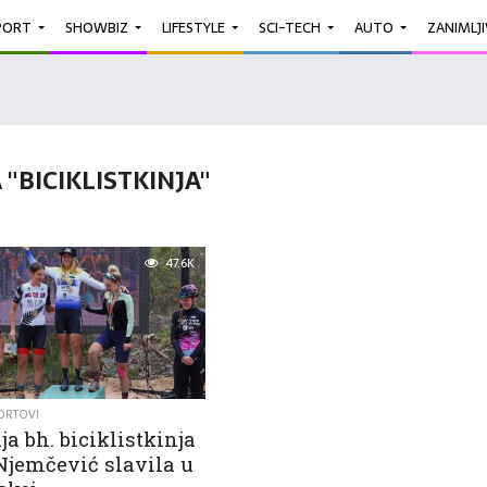
PORT
SHOWBIZ
LIFESTYLE
SCI-TECH
AUTO
ZANIMLJ
"BICIKLISTKINJA"
47.6K
ORTOVI
ja bh. biciklistkinja
Njemčević slavila u