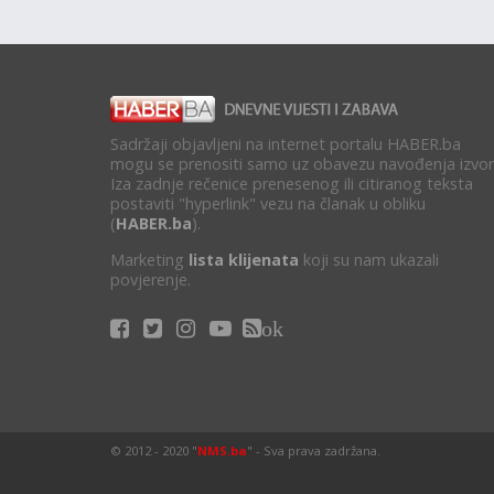
Sadržaji objavljeni na internet portalu HABER.ba
mogu se prenositi samo uz obavezu navođenja izvor
Iza zadnje rečenice prenesenog ili citiranog teksta
postaviti "hyperlink" vezu na članak u obliku
(
HABER.ba
).
Marketing
lista klijenata
koji su nam ukazali
povjerenje.
ok
© 2012 - 2020 "
NMS.ba
" - Sva prava zadržana.