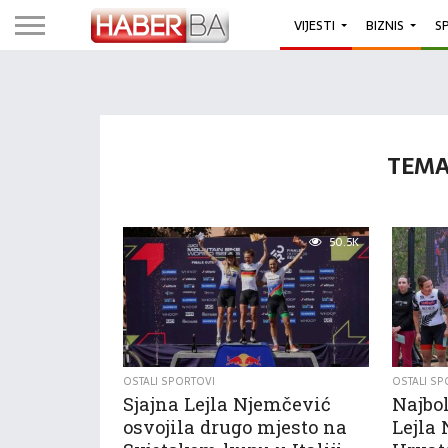
VIJESTI
BIZNIS
S
TEMA 
50.5K
OSTALI SPORTOVI
OSTALI SP
Sjajna Lejla Njemčević
Najbol
osvojila drugo mjesto na
Lejla 