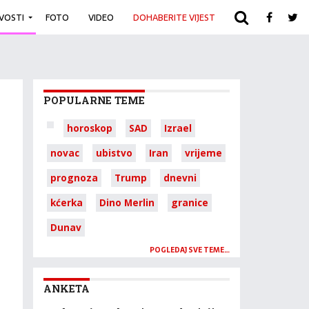
IVOSTI
FOTO
VIDEO
DOHABERITE VIJEST
ARHIVA
POPULARNE TEME
horoskop
SAD
Izrael
novac
ubistvo
Iran
vrijeme
prognoza
Trump
dnevni
kćerka
Dino Merlin
granice
Dunav
POGLEDAJ SVE TEME…
ANKETA