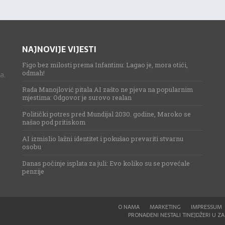
NAJNOVIJE VIJESTI
Figo bez milosti prema Infantinu: Lagao je, mora otići,
odmah!
a.
Rada Manojlović pitala AI zašto ne pjeva na popularnim
mjestima: Odgovor je surovo realan
Politički potres pred Mundijal 2030. godine, Maroko se
našao pod pritiskom
AI izmislio lažni identitet i pokušao prevariti stvarnu
osobu
Danas počinje isplata za juli: Evo koliko su se povećale
penzije
O NAMA
MARKETING
IMPRESSUM
PRONAĐENI NESTALI TINEJDŽERI U ZAG