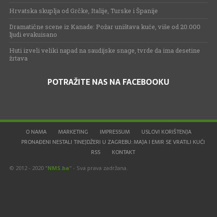
Hrvatska skuplja od Grčke, Italije, Turske i Španije
Dramatične scene iz Kanade: Požar uništava kuće, više od 20.000
ljudi evakuisano
Huti izveli veliki napad na saudijske snage, tvrde da ima desetine
žrtava
POTRAŽITE NAS NA FACEBOOKU
O NAMA
MARKETING
IMPRESSUM
USLOVI KORIŠTENJA
PRONAĐENI NESTALI TINEJDŽERI U ZAGREBU: MAJA I EMIR SE VRATILI KUĆI
RSS
KONTAKT
© 2012 - 2020 "
NMS.ba
" - Sva prava zadržana.