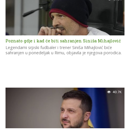
Poznato gdje i kad će biti sahranjen Siniša Mihajlović
Legendarni srpski fudbaler i trener Siniša Mihajlović biće
sahranjen u ponedeljak u Rimu, objavila je njegova porodica.
40.7K