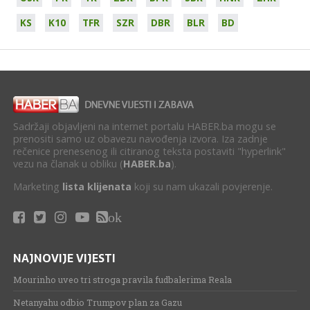
KS
K10
TFR
SZR
DBR
BLR
BD
Sadržaji objavljeni na internet portalu HABER.ba mogu se
prenositi samo uz obavezu navođenja izvora. Iza zadnje
rečenice prenesenog ili citiranog teksta postaviti "hyperlink"
vezu na članak u obliku (
HABER.ba
).
Marketing
lista klijenata
koji su nam ukazali povjerenje.
ok
NAJNOVIJE VIJESTI
Mourinho uveo tri stroga pravila fudbalerima Reala
Netanyahu odbio Trumpov plan za Gazu