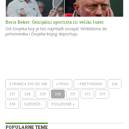
Boris Beker: Genijalni sportista ili veliki luzer
Od čovjeka koji je bio najmlađi osvajač Vimbldona do
pritvorenika i čovjeka kojeg deportuju
STRANICA 330 OD 348
« PRVO
‹ PRETHODNO
326
327
328
329
330
331
332
333
334
SLJEDEĆE ›
POSLJEDNJE »
POPULARNE TEME