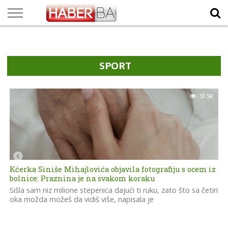
VIJESTI
BIZNIS
SPORT
SHOWBIZ
LIFESTYLE
SCI-
AUTO
ZANIMLJIVOSTI
FOTO
VIDEO
TV
VREMENSKA
STANJE NA
KURSNA
O
MARKETING
IMPRESSUM
KONTAKT
TECH
PROGRAM
PROGNOZA
PUTEVIMA
LISTA
NAMA
SPORT
51.5K
Kćerka Siniše Mihajlovića objavila fotografiju s ocem iz
bolnice: Praznina je na svakom koraku
Sišla sam niz milione stepenica dajući ti ruku, zato što sa četiri
oka možda možeš da vidiš više, napisala je