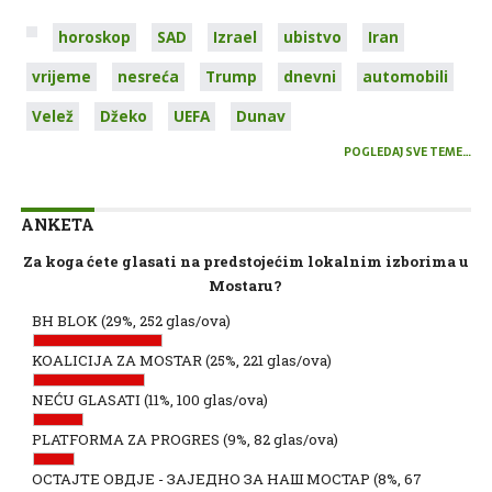
horoskop
SAD
Izrael
ubistvo
Iran
vrijeme
nesreća
Trump
dnevni
automobili
Velež
Džeko
UEFA
Dunav
POGLEDAJ SVE TEME…
ANKETA
Za koga ćete glasati na predstojećim lokalnim izborima u
Mostaru?
BH BLOK
(29%, 252 glas/ova)
KOALICIJA ZA MOSTAR
(25%, 221 glas/ova)
NEĆU GLASATI
(11%, 100 glas/ova)
PLATFORMA ZA PROGRES
(9%, 82 glas/ova)
ОСТАЈТЕ ОВДЈЕ - ЗАЈЕДНО ЗА НАШ МОСТАР
(8%, 67