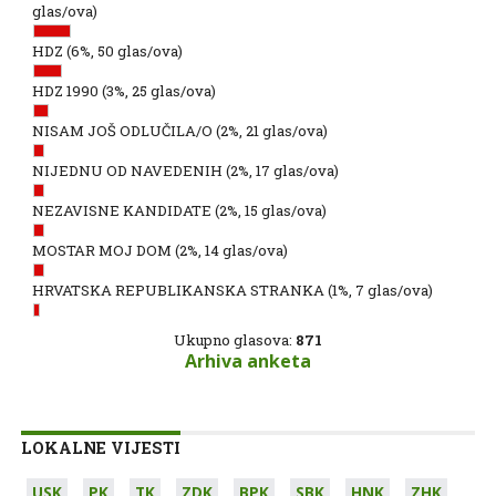
glas/ova)
HDZ
(6%, 50 glas/ova)
HDZ 1990
(3%, 25 glas/ova)
NISAM JOŠ ODLUČILA/O
(2%, 21 glas/ova)
NIJEDNU OD NAVEDENIH
(2%, 17 glas/ova)
NEZAVISNE KANDIDATE
(2%, 15 glas/ova)
MOSTAR MOJ DOM
(2%, 14 glas/ova)
HRVATSKA REPUBLIKANSKA STRANKA
(1%, 7 glas/ova)
Ukupno glasova:
871
Arhiva anketa
LOKALNE VIJESTI
USK
PK
TK
ZDK
BPK
SBK
HNK
ZHK