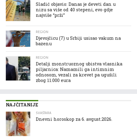
Sladić objavio: Danas je deveti dan u
nizu sa više od 40 stepeni, evo gdje
najviše “prži”
REGION
Djevojčicu (7) u Srbiji usisao vakum na
bazenu
REGION
Detalji monstruoznog ubistva vlasnika
piljarnica: Namamili ga intimnim
odnosom, vezali za krevet pa ugušili
zbog 11.000 eura
NAJČITANIJE
SVAŠTARA
Dnevni horoskop za 6. avgust.2026.