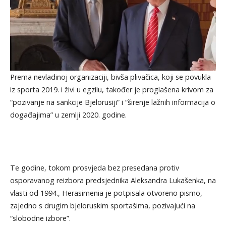
Prema nevladinoj organizaciji, bivša plivačica, koji se povukla
iz sporta 2019. i živi u egzilu, također je proglašena krivom za
“pozivanje na sankcije Bjelorusiji” i “širenje lažnih informacija o
događajima” u zemlji 2020. godine.
Te godine, tokom prosvjeda bez presedana protiv
osporavanog reizbora predsjednika Aleksandra Lukašenka, na
vlasti od 1994., Herasimenia je potpisala otvoreno pismo,
zajedno s drugim bjeloruskim sportašima, pozivajući na
“slobodne izbore”.