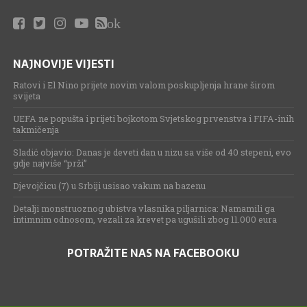
ok
NAJNOVIJE VIJESTI
Ratovi i El Nino prijete novim valom poskupljenja hrane širom
svijeta
UEFA ne popušta i prijeti bojkotom Svjetskog prvenstva i FIFA-inih
takmičenja
Sladić objavio: Danas je deveti dan u nizu sa više od 40 stepeni, evo
gdje najviše “prži”
Djevojčicu (7) u Srbiji usisao vakum na bazenu
Detalji monstruoznog ubistva vlasnika piljarnica: Namamili ga
intimnim odnosom, vezali za krevet pa ugušili zbog 11.000 eura
POTRAŽITE NAS NA FACEBOOKU