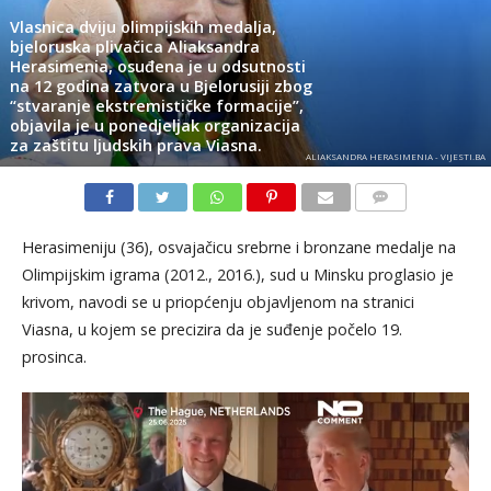
Vlasnica dviju olimpijskih medalja,
bjeloruska plivačica Aliaksandra
Herasimenia, osuđena je u odsutnosti
na 12 godina zatvora u Bjelorusiji zbog
“stvaranje ekstremističke formacije”,
objavila je u ponedjeljak organizacija
za zaštitu ljudskih prava Viasna.
ALIAKSANDRA HERASIMENIA - VIJESTI.BA
KOMENTARI
Herasimeniju (36), osvajačicu srebrne i bronzane medalje na
Olimpijskim igrama (2012., 2016.), sud u Minsku proglasio je
krivom, navodi se u priopćenju objavljenom na stranici
Viasna, u kojem se precizira da je suđenje počelo 19.
prosinca.