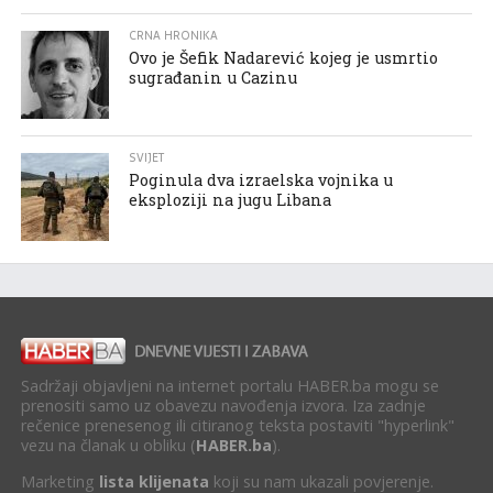
CRNA HRONIKA
Ovo je Šefik Nadarević kojeg je usmrtio
sugrađanin u Cazinu
SVIJET
Poginula dva izraelska vojnika u
eksploziji na jugu Libana
Sadržaji objavljeni na internet portalu HABER.ba mogu se
prenositi samo uz obavezu navođenja izvora. Iza zadnje
rečenice prenesenog ili citiranog teksta postaviti "hyperlink"
vezu na članak u obliku (
HABER.ba
).
Marketing
lista klijenata
koji su nam ukazali povjerenje.