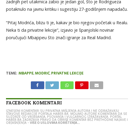
zadnjih pet utakmica zabio je jedan gol, što je Rodrigueza
potaknulo na javnu kritiku i sugestiju 27-godišnjem napadaču.
“Pitaj Modrića, blizu ti je, kakav je bio njegov početak u Realu.
Neka ti da privatne lekcije”, izjavio je španjolski novinar
poručujući Mbappeu što znači igranje za Real Madrid.
TEME:
MBAPPE
,
MODRIĆ
,
PRIVATNE LEKCIJE
FACEBOOK KOMENTARI
IZNESENI KOMENTARI SU PRIVATNA MIŠLJENJA AUTORA I NE ODRAŽAVAJU
STAVOVE REDAKCIJE PORTALA HABER.BA. MOLIMO AUTORE KOMENTARA DA SE
SUZDRŽE OD VRIJEĐANJA, PSOVANJA I VULGARNOG IZRAŽAVANJA. PORTAL
HABER.BA ZADRŽAVA PRAVO DA OBRIŠE KOMENTAR BEZ PRETHODNE NAJAVE I
OBJAŠNJENJA -
VIŠE O USLOVIMA KORIŠTENJA...