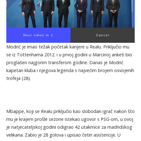
Next video in 1
Cancel
Modrić je imao težak početak karijere u Realu. Priključio mu
se iz Tottenhama 2012. i u prvoj godini u Marcinoj anketi bio
proglašen najgorim transferom godine. Danas je Modrić
kapetan kluba i njegova legenda s najvećim brojem osvojenih
trofeja (28).
Mbappe, koji se Realu priključio kao slobodan igrač nakon što
mu je krajem prošle sezone istekao ugovor s PSG-om, u ovoj
je natjecateljskoj godini odigrao 42 utakmice za madridskog
velikana. Zabio je 28 golova i upisao četiri asistencije. U