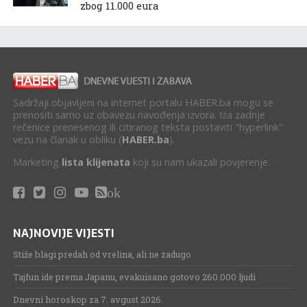
zbog 11.000 eura
Sadržaji objavljeni na internet portalu HABER.ba mogu se
prenositi samo uz obavezu navođenja izvora. Iza zadnje
rečenice prenesenog ili citiranog teksta postaviti "hyperlink"
vezu na članak u obliku (
HABER.ba
).
Marketing
lista klijenata
koji su nam ukazali povjerenje.
ok
NAJNOVIJE VIJESTI
Stiže blagi predah od vrelina, ali ne zadugo
Tajfun ide prema Japanu, evakuisano gotovo 260.000 ljudi
Dnevni horoskop za 7. avgust 2026.