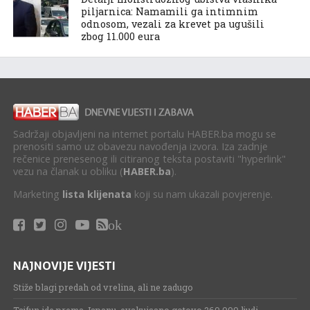
piljarnica: Namamili ga intimnim
odnosom, vezali za krevet pa ugušili
zbog 11.000 eura
Sadržaji objavljeni na internet portalu HABER.ba mogu se
prenositi samo uz obavezu navođenja izvora. Iza zadnje
rečenice prenesenog ili citiranog teksta postaviti "hyperlink"
vezu na članak u obliku (
HABER.ba
).
Marketing
lista klijenata
koji su nam ukazali povjerenje.
ok
NAJNOVIJE VIJESTI
Stiže blagi predah od vrelina, ali ne zadugo
Tajfun ide prema Japanu, evakuisano gotovo 260.000 ljudi