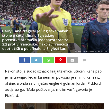
Harry Kane tragičar je Engleske nakon
što je u četvrtfinalu Svjetskog
prvenstva promašio jedanaesterac za
2:2 protiv Francuske. Tako su Francuzi
opet otišli u polufinale, a Englezi kući.
JORDAN PICKFORD - SCREENSHOT
KOMENTARI
Nakon što je sudac označio kraj utakmice, utučeni Kane pao
je na travnjak. Jedan kamerman pokušao je snimiti Kanea iz
blizine, a onda se umiješao engleski golman Jordan Pickford i
potjerao ga. “Malo poštovanja, molim vas”, govorio je
Pickford.