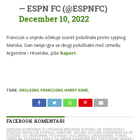
— ESPN FC (@ESPNFC)
December 10, 2022
Francuze u srijedu očekuje susret polufinala protiv sjajnog
Maroka. Dan ranije igra se drugi polufinalni meč između
Argentine i Hrvatske, piše
Raport
.
TEME:
ENGLESKA
,
FRANCUSKA
,
HARRY KANE
,
FACEBOOK KOMENTARI
IZNESENI KOMENTARI SU PRIVATNA MIŠLJENJA AUTORA I NE ODRAŽAVAJU
STAVOVE REDAKCIJE PORTALA HABER.BA. MOLIMO AUTORE KOMENTARA DA SE
SUZDRŽE OD VRIJEĐANJA, PSOVANJA I VULGARNOG IZRAŽAVANJA. PORTAL
HABER.BA ZADRŽAVA PRAVO DA OBRIŠE KOMENTAR BEZ PRETHODNE NAJAVE I