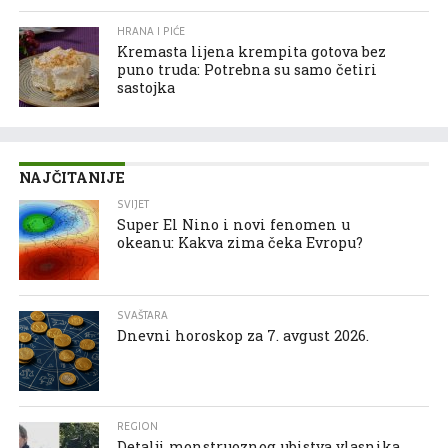
HRANA I PIĆE
Kremasta lijena krempita gotova bez
puno truda: Potrebna su samo četiri
sastojka
NAJČITANIJE
SVIJET
Super El Nino i novi fenomen u
okeanu: Kakva zima čeka Evropu?
SVAŠTARA
Dnevni horoskop za 7. avgust 2026.
REGION
Detalji monstruoznog ubistva vlasnika