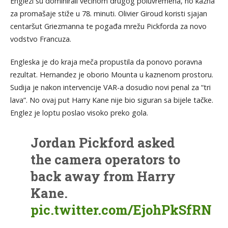
Englezi su dominirali većinom drugog poluvremena, no kazna
za promašaje stiže u 78. minuti. Olivier Giroud koristi sjajan
centaršut Griezmanna te pogađa mrežu Pickforda za novo
vodstvo Francuza.
Engleska je do kraja meča propustila da ponovo poravna
rezultat. Hernandez je oborio Mounta u kaznenom prostoru.
Sudija je nakon intervencije VAR-a dosudio novi penal za “tri
lava”. No ovaj put Harry Kane nije bio siguran sa bijele tačke.
Englez je loptu poslao visoko preko gola.
Jordan Pickford asked
the camera operators to
back away from Harry
Kane.
pic.twitter.com/EjohPkSfRN