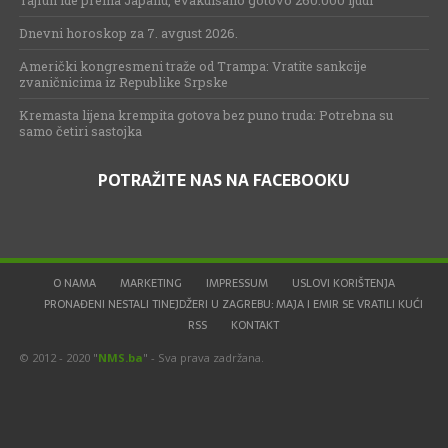
Dnevni horoskop za 7. avgust 2026.
Američki kongresmeni traže od Trampa: Vratite sankcije
zvaničnicima iz Republike Srpske
Kremasta lijena krempita gotova bez puno truda: Potrebna su
samo četiri sastojka
POTRAŽITE NAS NA FACEBOOKU
O NAMA
MARKETING
IMPRESSUM
USLOVI KORIŠTENJA
PRONAĐENI NESTALI TINEJDŽERI U ZAGREBU: MAJA I EMIR SE VRATILI KUĆI
RSS
KONTAKT
© 2012 - 2020 "
NMS.ba
" - Sva prava zadržana.