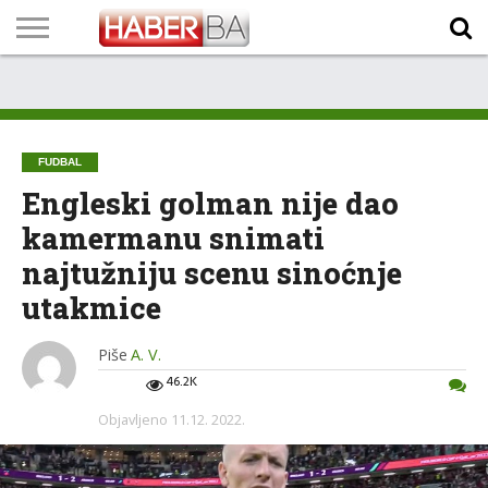
VIJESTI
BIZNIS
SPORT
SHOWBIZ
LIFESTYLE
SCI-
AUTO
ZANIMLJIVOSTI
FOTO
VIDEO
TV
VREMENSKA
STANJE NA
KURSNA
O
MARKETING
IMPRESSUM
KONTAKT
TECH
PROGRAM
PROGNOZA
PUTEVIMA
LISTA
NAMA
FUDBAL
Engleski golman nije dao
kamermanu snimati
najtužniju scenu sinoćnje
utakmice
Piše
A. V.
46.2K
Objavljeno
11.12. 2022.