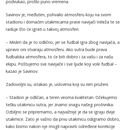
podvukao, prošlo puno vremena.
Savinov je, međutim, pohvalio atmosferu koju na svom
stadionu i domaćim utakmicama prave navijači Veleža te se
raduje što će igrati u takvoj atmosferi.
– Mislim da je to odlično, jer se fudbal igra zbog navijača, a
upravo oni stvaraju atmosferu. Ako sutra bude prava
fudbalska atmosfera, to će biti dobro i za vašu i za našu
ekipu. Poštujemo sve navijače i sve ljude koji vole fudbal –
kazao je Savinov.
Zadovoljni su, istakao je, uslovima koji su nim pruženi.
– Stadion je odličan, a teren veoma kvalitetan. Očekujemo
tešku utakmicu sutra, jer znamo snagu našeg protivnika.
Ozbiljno se pripremamo, a najvažnije je da se igraju dvije
utakmice. Zato je važno da prvu utakmicu odigramo dobro,
kako bismo nakon nje mogli napraviti određene korekcije