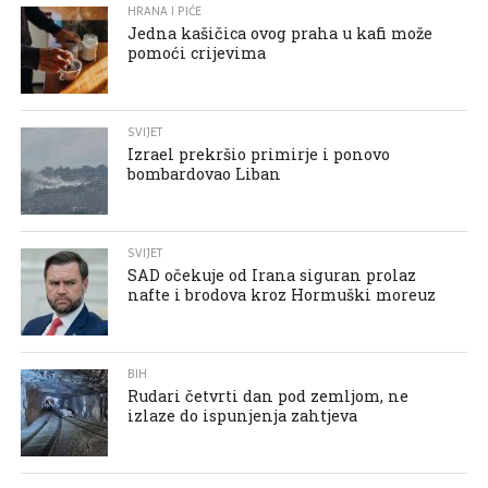
HRANA I PIĆE
Jedna kašičica ovog praha u kafi može
pomoći crijevima
SVIJET
Izrael prekršio primirje i ponovo
bombardovao Liban
SVIJET
SAD očekuje od Irana siguran prolaz
nafte i brodova kroz Hormuški moreuz
BIH
Rudari četvrti dan pod zemljom, ne
izlaze do ispunjenja zahtjeva