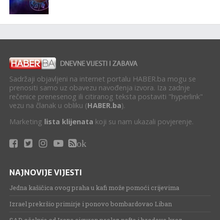
Sadržaji objavljeni na internet portalu HABER.ba mogu se
prenositi samo uz obavezu navođenja izvora. Iza zadnje
rečenice prenesenog ili citiranog teksta postaviti "hyperlink"
vezu na članak u obliku (
HABER.ba
).
Marketing
lista klijenata
koji su nam ukazali povjerenje.
ok
NAJNOVIJE VIJESTI
Jedna kašičica ovog praha u kafi može pomoći crijevima
Izrael prekršio primirje i ponovo bombardovao Liban
SAD očekuje od Irana siguran prolaz nafte i brodova kroz