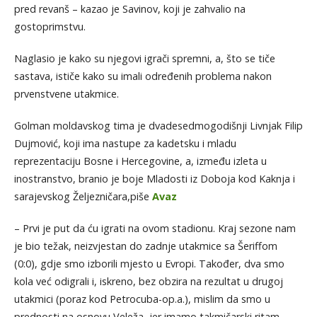
pred revanš – kazao je Savinov, koji je zahvalio na
gostoprimstvu.
Naglasio je kako su njegovi igrači spremni, a, što se tiče
sastava, ističe kako su imali određenih problema nakon
prvenstvene utakmice.
Golman moldavskog tima je dvadesedmogodišnji Livnjak Filip
Dujmović, koji ima nastupe za kadetsku i mladu
reprezentaciju Bosne i Hercegovine, a, između izleta u
inostranstvo, branio je boje Mladosti iz Doboja kod Kaknja i
sarajevskog Željezničara,piše
Avaz
– Prvi je put da ću igrati na ovom stadionu. Kraj sezone nam
je bio težak, neizvjestan do zadnje utakmice sa Šeriffom
(0:0), gdje smo izborili mjesto u Evropi. Također, dva smo
kola već odigrali i, iskreno, bez obzira na rezultat u drugoj
utakmici (poraz kod Petrocuba-op.a.), mislim da smo u
prednosti na osnovu Veleža, jer imamo takmičarski ritam.