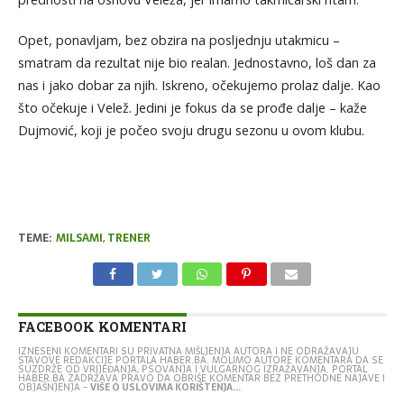
Opet, ponavljam, bez obzira na posljednju utakmicu –
smatram da rezultat nije bio realan. Jednostavno, loš dan za
nas i jako dobar za njih. Iskreno, očekujemo prolaz dalje. Kao
što očekuje i Velež. Jedini je fokus da se prođe dalje – kaže
Dujmović, koji je počeo svoju drugu sezonu u ovom klubu.
TEME:
MILSAMI
,
TRENER
FACEBOOK KOMENTARI
IZNESENI KOMENTARI SU PRIVATNA MIŠLJENJA AUTORA I NE ODRAŽAVAJU
STAVOVE REDAKCIJE PORTALA HABER.BA. MOLIMO AUTORE KOMENTARA DA SE
SUZDRŽE OD VRIJEĐANJA, PSOVANJA I VULGARNOG IZRAŽAVANJA. PORTAL
HABER.BA ZADRŽAVA PRAVO DA OBRIŠE KOMENTAR BEZ PRETHODNE NAJAVE I
OBJAŠNJENJA -
VIŠE O USLOVIMA KORIŠTENJA...