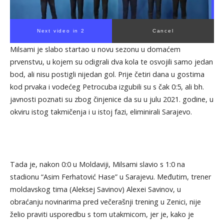
Next video in 1
Cancel
Milsami je slabo startao u novu sezonu u domaćem
prvenstvu, u kojem su odigrali dva kola te osvojili samo jedan
bod, ali nisu postigli nijedan gol. Prije četiri dana u gostima
kod prvaka i vodećeg Petrocuba izgubili su s čak 0:5, ali bh.
javnosti poznati su zbog činjenice da su u julu 2021. godine, u
okviru istog takmičenja i u istoj fazi, eliminirali Sarajevo.
Tada je, nakon 0:0 u Moldaviji, Milsami slavio s 1:0 na
stadionu “Asim Ferhatović Hase” u Sarajevu. Međutim, trener
moldavskog tima (Aleksej Savinov) Alexei Savinov, u
obraćanju novinarima pred večerašnji trening u Zenici, nije
želio praviti usporedbu s tom utakmicom, jer je, kako je