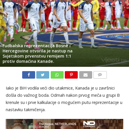
Fudbalska reprezentacija Bosne i
Hercegovine otvorila je nastup na
Svjetskom prvenstvu remijem 1:1
protiv domaćina Kanade.
KOMENTARI
Iako je BiH vodila veći dio utakmice, Kanada je u završnici
došla do važnog boda. Odmah nakon prvog meča u grupi B
krenule su i prve kalkulacije o mogućem putu reprezentacije u
nastavku takmičenja.