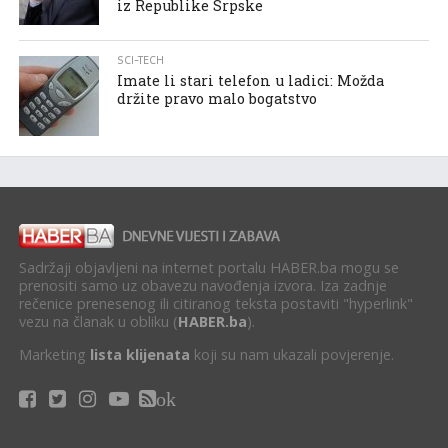
iz Republike Srpske
SCI-TECH
Imate li stari telefon u ladici: Možda
držite pravo malo bogatstvo
Sadržaji objavljeni na internet portalu HABER.ba mogu se
prenositi samo uz obavezu navođenja izvora. Iza zadnje
rečenice prenesenog ili citiranog teksta postaviti "hyperlink"
vezu na članak u obliku (
HABER.ba
).
Marketing
lista klijenata
koji su nam ukazali povjerenje.
ok