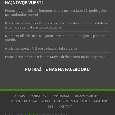
NAJNOVIJE VIJESTI
Petnaestogodišnjak u kostimu klauna nasmrt izbo 78-godišnjaka
na autobuskoj stanici
Bivša zaručnica Luke Dončića traži da joj isplati 50 miliona dolara:
Anamarija želi i djecu da mu oduzme
Drama zeničkih rudara: U jamu se vratio radnik kojem je prethodno
pozlilo
Austrijski mediji: U Beču ordinira i taksi mafija
Imate li stari telefon u ladici: Možda držite pravo malo bogatstvo
POTRAŽITE NAS NA FACEBOOKU
O NAMA
MARKETING
IMPRESSUM
USLOVI KORIŠTENJA
PRONAĐENI NESTALI TINEJDŽERI U ZAGREBU: MAJA I EMIR SE VRATILI KUĆI
RSS
KONTAKT
© 2012 - 2020 "
NMS.ba
" - Sva prava zadržana.