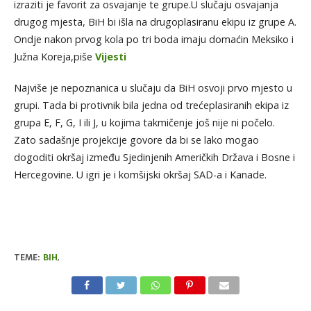
izraziti je favorit za osvajanje te grupe.U slučaju osvajanja
drugog mjesta, BiH bi išla na drugoplasiranu ekipu iz grupe A.
Ondje nakon prvog kola po tri boda imaju domaćin Meksiko i
Južna Koreja,piše
Vijesti
Najviše je nepoznanica u slučaju da BiH osvoji prvo mjesto u
grupi. Tada bi protivnik bila jedna od trećeplasiranih ekipa iz
grupa E, F, G, I ili J, u kojima takmičenje još nije ni počelo.
Zato sadašnje projekcije govore da bi se lako mogao
dogoditi okršaj između Sjedinjenih Američkih Država i Bosne i
Hercegovine. U igri je i komšijski okršaj SAD-a i Kanade.
TEME:
BIH
,