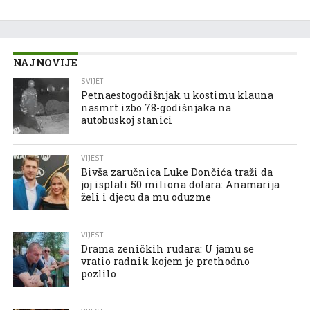
NAJNOVIJE
SVIJET
Petnaestogodišnjak u kostimu klauna
nasmrt izbo 78-godišnjaka na
autobuskoj stanici
VIJESTI
Bivša zaručnica Luke Dončića traži da
joj isplati 50 miliona dolara: Anamarija
želi i djecu da mu oduzme
VIJESTI
Drama zeničkih rudara: U jamu se
vratio radnik kojem je prethodno
pozlilo