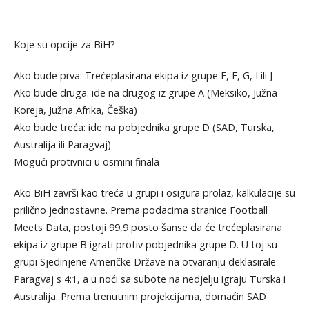
Koje su opcije za BiH?
Ako bude prva: Trećeplasirana ekipa iz grupe E, F, G, I ili J
Ako bude druga: ide na drugog iz grupe A (Meksiko, Južna
Koreja, Južna Afrika, Češka)
Ako bude treća: ide na pobjednika grupe D (SAD, Turska,
Australija ili Paragvaj)
Mogući protivnici u osmini finala
Ako BiH završi kao treća u grupi i osigura prolaz, kalkulacije su
prilično jednostavne. Prema podacima stranice Football
Meets Data, postoji 99,9 posto šanse da će trećeplasirana
ekipa iz grupe B igrati protiv pobjednika grupe D. U toj su
grupi Sjedinjene Američke Države na otvaranju deklasirale
Paragvaj s 4:1, a u noći sa subote na nedjelju igraju Turska i
Australija. Prema trenutnim projekcijama, domaćin SAD