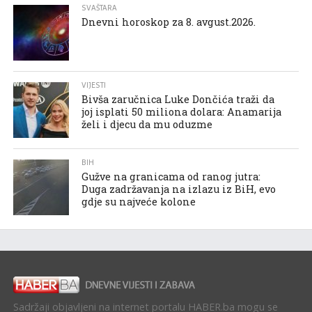
SVAŠTARA
Dnevni horoskop za 8. avgust.2026.
VIJESTI
Bivša zaručnica Luke Dončića traži da
joj isplati 50 miliona dolara: Anamarija
želi i djecu da mu oduzme
BIH
Gužve na granicama od ranog jutra:
Duga zadržavanja na izlazu iz BiH, evo
gdje su najveće kolone
Sadržaji objavljeni na internet portalu HABER.ba mogu se