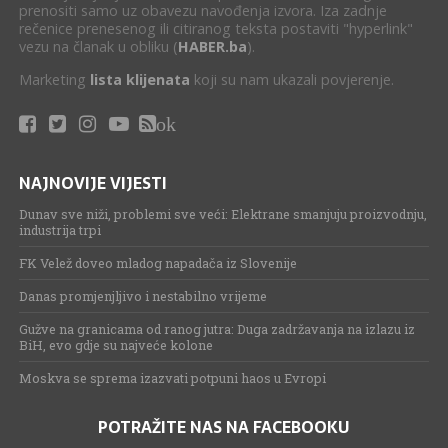
prenositi samo uz obavezu navođenja izvora. Iza zadnje
rečenice prenesenog ili citiranog teksta postaviti "hyperlink"
vezu na članak u obliku (
HABER.ba
).
Marketing
lista klijenata
koji su nam ukazali povjerenje.
ok
NAJNOVIJE VIJESTI
Dunav sve niži, problemi sve veći: Elektrane smanjuju proizvodnju,
industrija trpi
FK Velež doveo mladog napadača iz Slovenije
Danas promjenjljivo i nestabilno vrijeme
Gužve na granicama od ranog jutra: Duga zadržavanja na izlazu iz
BiH, evo gdje su najveće kolone
Moskva se sprema izazvati potpuni haos u Evropi
POTRAŽITE NAS NA FACEBOOKU