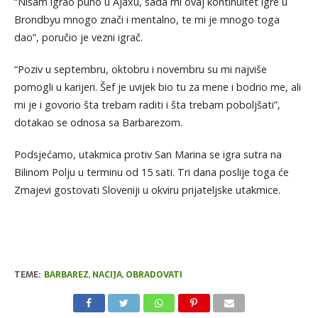
“Nisam igrao puno u Ajaxu, sada mi ovaj kontinuitet igre u
Brondbyu mnogo znači i mentalno, te mi je mnogo toga
dao”, poručio je vezni igrač.
“Poziv u septembru, oktobru i novembru su mi najviše
pomogli u karijeri. Šef je uvijek bio tu za mene i bodrio me, ali
mi je i govorio šta trebam raditi i šta trebam poboljšati”,
dotakao se odnosa sa Barbarezom.
Podsjećamo, utakmica protiv San Marina se igra sutra na
Bilinom Polju u terminu od 15 sati. Tri dana poslije toga će
Zmajevi gostovati Sloveniji u okviru prijateljske utakmice.
TEME:
BARBAREZ
,
NACIJA
,
OBRADOVATI