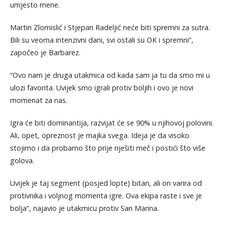
umjesto mene.
Martin Zlomislić i Stjepan Radeljić neće biti spremni za sutra.
Bili su veoma intenzivni dani, svi ostali su OK i spremni”,
započeo je Barbarez.
“Ovo nam je druga utakmica od kada sam ja tu da smo mi u
ulozi favorita. Uvijek smo igrali protiv boljih i ovo je novi
momenat za nas.
Igra će biti dominantija, razvijat će se 90% u njihovoj polovini.
Ali, opet, opreznost je majka svega. Ideja je da visoko
stojimo i da probamo što prije riješiti meč i postići što više
golova.
Uvijek je taj segment (posjed lopte) bitan, ali on varira od
protivnika i voljnog momenta igre. Ova ekipa raste i sve je
bolja”, najavio je utakmicu protiv San Marina.