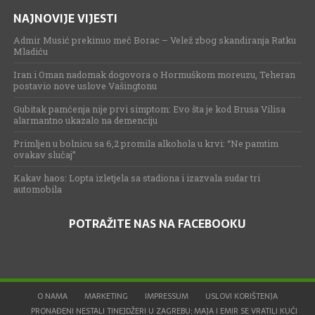
NAJNOVIJE VIJESTI
Admir Musić prekinuo meč Borac – Velež zbog skandiranja Ratku
Mladiću
Iran i Oman nadomak dogovora o Hormuškom moreuzu, Teheran
postavio nove uslove Vašingtonu
Gubitak pamćenja nije prvi simptom: Evo šta je kod Brusa Vilisa
alarmantno ukazalo na demenciju
Primljen u bolnicu sa 6,2 promila alkohola u krvi: “Ne pamtim
ovakav slučaj”
Kakav haos: Lopta izletjela sa stadiona i izazvala sudar tri
automobila
POTRAŽITE NAS NA FACEBOOKU
O NAMA
MARKETING
IMPRESSUM
USLOVI KORIŠTENJA
PRONAĐENI NESTALI TINEJDŽERI U ZAGREBU: MAJA I EMIR SE VRATILI KUĆI