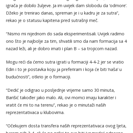
igrača je dobilo žuljeve. Ja im uvijek dam slobodu da ‘odmore’.
Džeko je trenirao danas, spreman je i u kadru je za sutra”,
rekao je o statusu kapitena pred sutrašnji meč.
“Nismo mi nijednom do sada eksperimentisali. Uvijek radimo
ono što je najbolje za tim, shvatili smo da nam formacija sa 4
nazad leži, ali je dobro imati i plan B – sa trojicom nazad.
Mogu reći da ćemo sutra igrati u formaciji 4-4-2 jer se vratio
Edin i to je postavka koju ja preferiram i koja će biti ‘naša’ u
budućnosti”, otkrio je o formaciji.
“Dedić je odigrao u posljednje vrijeme samo 30 minuta,
Barišić također jako malo. Ali, ovi momci imaju karakter i
vratit će mi to na terenu”, rekao je o minutaži naših
reprezentativaca u klubovima.
“Očekujem dosta transfera naših reprezentativaca ovog ljeta,