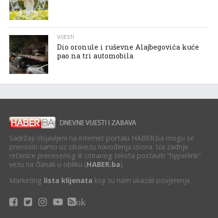
VIJESTI
Dio oronule i ruševne Alajbegovića kuće
pao na tri automobila
Sadržaji objavljeni na internet portalu HABER.ba mogu se
prenositi samo uz obavezu navođenja izvora. Iza zadnje
rečenice prenesenog ili citiranog teksta postaviti "hyperlink"
vezu na članak u obliku (
HABER.ba
).
Marketing
lista klijenata
koji su nam ukazali povjerenje.
ok