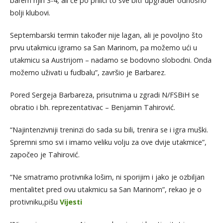
barem njih 3-4, ali će po prilici to sve biti ‘upgradei’ odnosno
bolji klubovi.
Septembarski termin također nije lagan, ali je povoljno što
prvu utakmicu igramo sa San Marinom, pa možemo ući u
utakmicu sa Austrijom – nadamo se bodovno slobodni. Onda
možemo uživati u fudbalu”, završio je Barbarez.
Pored Sergeja Barbareza, prisutnima u zgradi N/FSBiH se
obratio i bh. reprezentativac – Benjamin Tahirović.
“Najintenzivniji treninzi do sada su bili, trenira se i igra muški.
Spremni smo svi i imamo veliku volju za ove dvije utakmice”,
započeo je Tahirović.
“Ne smatramo protivnika lošim, ni sporijim i jako je ozbiljan
mentalitet pred ovu utakmicu sa San Marinom”, rekao je o
protivniku,pišu
Vijesti