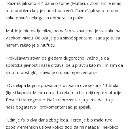
“Razmišljali smo 3-4 dana o tome (Muftiću). Zlomislić je imao
mali problem koji je narastao u veći. Razmišljali smo o tome,
kako povući nekoga sa odmora, sa plaže.
Muftić je bio ovdje blizu, po našim saznanjima je svakako na
visokom nivou. Odluka je pala sinoć spontano i sada je tu sa
nama”, rekao je o Muftiću.
“Pokušavam stvari da gledam dugoročno. Važno je da
sportska javnost i naša država ide u pravcu kao mi i mislim da
smo to postigli”, izjavio je o duhu reprezentacije.
“Ova ekipa koja je pozvana je ostvarila ove sezone 11 titula
(lige i kupovi). Mislim da je to rekord u historiji reprezentacije
Bosne i Hercegovine. Naša reprezentacija je mlada i to je
naše bogatstvo”, prokomentarisao je spisak.
“Edin je falio dva dana zbog leđa. Teren je bio malo tvrd
zbog vremenskih uslova koliko god ga mi natapali, nekoliko