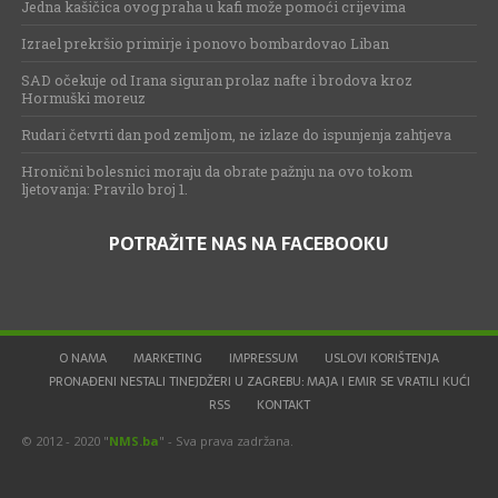
Jedna kašičica ovog praha u kafi može pomoći crijevima
Izrael prekršio primirje i ponovo bombardovao Liban
SAD očekuje od Irana siguran prolaz nafte i brodova kroz
Hormuški moreuz
Rudari četvrti dan pod zemljom, ne izlaze do ispunjenja zahtjeva
Hronični bolesnici moraju da obrate pažnju na ovo tokom
ljetovanja: Pravilo broj 1.
POTRAŽITE NAS NA FACEBOOKU
O NAMA
MARKETING
IMPRESSUM
USLOVI KORIŠTENJA
PRONAĐENI NESTALI TINEJDŽERI U ZAGREBU: MAJA I EMIR SE VRATILI KUĆI
RSS
KONTAKT
© 2012 - 2020 "
NMS.ba
" - Sva prava zadržana.