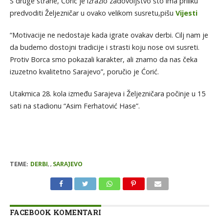
S druge strane, Ćorić je izrazio zadovoljstvo što ima priliku
predvoditi Željezničar u ovako velikom susretu,pišu
Vijesti
“Motivacije ne nedostaje kada igrate ovakav derbi. Cilj nam je
da budemo dostojni tradicije i strasti koju nose ovi susreti.
Protiv Borca smo pokazali karakter, ali znamo da nas čeka
izuzetno kvalitetno Sarajevo”, poručio je Ćorić.
Utakmica 28. kola između Sarajeva i Željezničara počinje u 15
sati na stadionu “Asim Ferhatović Hase”.
TEME:
DERBI
,
,
SARAJEVO
FACEBOOK KOMENTARI