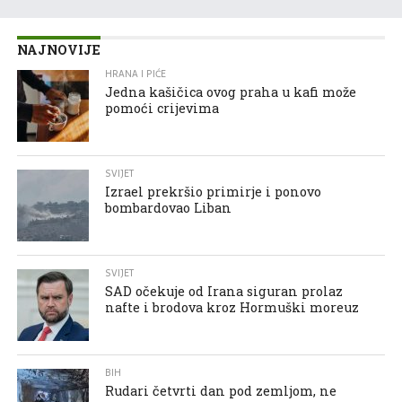
NAJNOVIJE
HRANA I PIĆE
Jedna kašičica ovog praha u kafi može
pomoći crijevima
SVIJET
Izrael prekršio primirje i ponovo
bombardovao Liban
SVIJET
SAD očekuje od Irana siguran prolaz
nafte i brodova kroz Hormuški moreuz
BIH
Rudari četvrti dan pod zemljom, ne