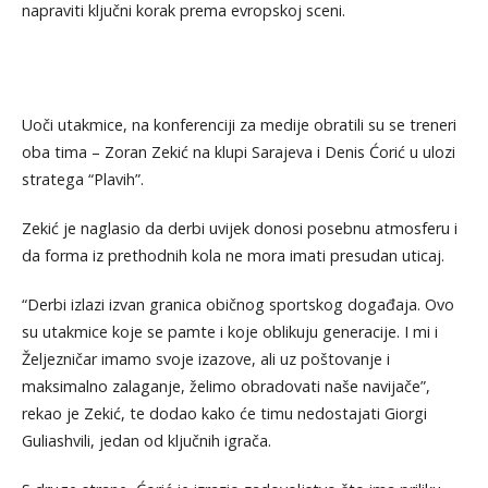
napraviti ključni korak prema evropskoj sceni.
Uoči utakmice, na konferenciji za medije obratili su se treneri
oba tima – Zoran Zekić na klupi Sarajeva i Denis Ćorić u ulozi
stratega “Plavih”.
Zekić je naglasio da derbi uvijek donosi posebnu atmosferu i
da forma iz prethodnih kola ne mora imati presudan uticaj.
“Derbi izlazi izvan granica običnog sportskog događaja. Ovo
su utakmice koje se pamte i koje oblikuju generacije. I mi i
Željezničar imamo svoje izazove, ali uz poštovanje i
maksimalno zalaganje, želimo obradovati naše navijače”,
rekao je Zekić, te dodao kako će timu nedostajati Giorgi
Guliashvili, jedan od ključnih igrača.