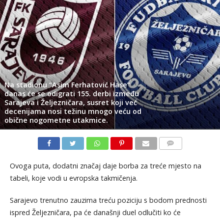
Na stadionu “Asim Ferhatović Hase”
danas će se odigrati 155. derbi između
Sarajeva i Željezničara, susret koji već
decenijama nosi težinu mnogo veću od
obične nogometne utakmice.
KOMENTARI
Ovoga puta, dodatni značaj daje borba za treće mjesto na
tabeli, koje vodi u evropska takmičenja.
Sarajevo trenutno zauzima treću poziciju s bodom prednosti
ispred Željezničara, pa će današnji duel odlučiti ko će