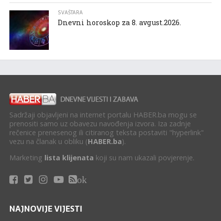
SVAŠTARA
Dnevni horoskop za 8. avgust.2026.
Sadržaji objavljeni na internet portalu HABER.ba mogu se
prenositi samo uz obavezu navođenja izvora. Iza zadnje
rečenice prenesenog ili citiranog teksta postaviti "hyperlink"
vezu na članak u obliku (
HABER.ba
).
Marketing
lista klijenata
koji su nam ukazali povjerenje.
ok
NAJNOVIJE VIJESTI