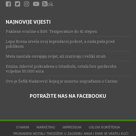
ok
NAJNOVIJE VIJESTI
Paklene vrućine u BiH: Temperature do 41 stepen
Lepa Brena izvela svoj legendarni pokret, a onda pala pred
publikom
Meta naočale osvajaju svijet, ali izazivaju i veliki strah
Emina Jahović pokradena u Istanbulu, ostala bez garderobe
vrijedne 50.000 eura
Ovo je Šefik Nadarević kojeg je usmrtio sugrađanin u Cazinu
POTRAŽITE NAS NA FACEBOOKU
O NAMA
MARKETING
IMPRESSUM
USLOVI KORIŠTENJA
PRONAĐENI NESTALI TINEJDŽERI U ZAGREBU: MAJA I EMIR SE VRATILI KUĆI