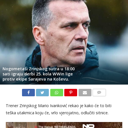
Nogometaši Zrinjskog sutra u 18:00
sati igraju derbi 25. kola WWin lige
protiv ekipe Sarajeva na Koševu.
KOMENTARI
Trener Zrinjskog Mario Ivanković rekao je kako će to biti
teška utakmica koju će, vrlo vjerojatno, odlučiti sitnice.