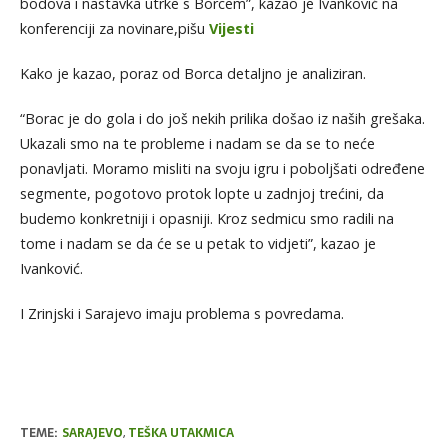
bodova i nastavka utrke s Borcem”, kazao je Ivanković na
konferenciji za novinare,pišu
Vijesti
Kako je kazao, poraz od Borca detaljno je analiziran.
“Borac je do gola i do još nekih prilika došao iz naših grešaka.
Ukazali smo na te probleme i nadam se da se to neće
ponavljati. Moramo misliti na svoju igru i poboljšati određene
segmente, pogotovo protok lopte u zadnjoj trećini, da
budemo konkretniji i opasniji. Kroz sedmicu smo radili na
tome i nadam se da će se u petak to vidjeti”, kazao je
Ivanković.
I Zrinjski i Sarajevo imaju problema s povredama.
TEME:
SARAJEVO
,
TEŠKA UTAKMICA