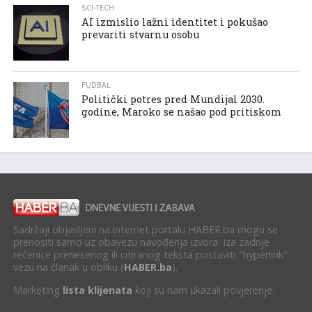
SCI-TECH
AI izmislio lažni identitet i pokušao
prevariti stvarnu osobu
FUDBAL
Politički potres pred Mundijal 2030.
godine, Maroko se našao pod pritiskom
Sadržaji objavljeni na internet portalu HABER.ba mogu se
prenositi samo uz obavezu navođenja izvora. Iza zadnje
rečenice prenesenog ili citiranog teksta postaviti "hyperlink"
vezu na članak u obliku (
HABER.ba
).
Marketing
lista klijenata
koji su nam ukazali povjerenje.