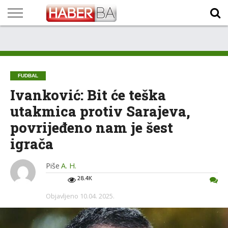
VIJESTI
BIZNIS
SPORT
SHOWBIZ
LIFESTYLE
SCI-
AUTO
ZANIMLJIVOSTI
FOTO
VIDEO
TV
VREMENSKA
STANJE NA
KURSNA
O
MARKETING
IMPRESSUM
KONTAKT
TECH
PROGRAM
PROGNOZA
PUTEVIMA
LISTA
NAMA
FUDBAL
Ivanković: Bit će teška
utakmica protiv Sarajeva,
povrijeđeno nam je šest
igrača
Piše
A. H.
28.4K
Objavljeno
10.04. 2025.