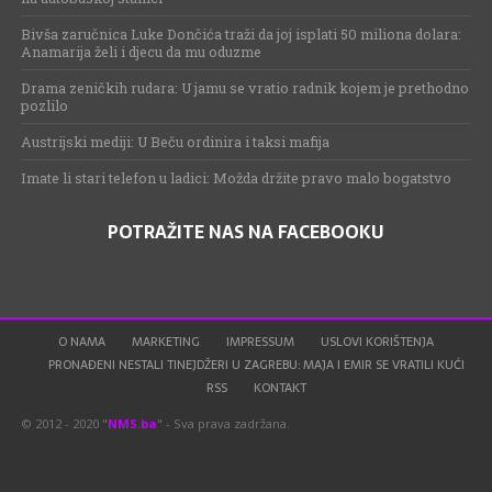
Bivša zaručnica Luke Dončića traži da joj isplati 50 miliona dolara:
Anamarija želi i djecu da mu oduzme
Drama zeničkih rudara: U jamu se vratio radnik kojem je prethodno
pozlilo
Austrijski mediji: U Beču ordinira i taksi mafija
Imate li stari telefon u ladici: Možda držite pravo malo bogatstvo
POTRAŽITE NAS NA FACEBOOKU
O NAMA
MARKETING
IMPRESSUM
USLOVI KORIŠTENJA
PRONAĐENI NESTALI TINEJDŽERI U ZAGREBU: MAJA I EMIR SE VRATILI KUĆI
RSS
KONTAKT
© 2012 - 2020 "
NMS.ba
" - Sva prava zadržana.