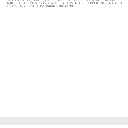
SUZDRŽE OD VRIJEĐANJA, PSOVANJA I VULGARNOG IZRAŽAVANJA. PORTAL
HABER.BA ZADRŽAVA PRAVO DA OBRIŠE KOMENTAR BEZ PRETHODNE NAJAVE I
OBJAŠNJENJA -
VIŠE O USLOVIMA KORIŠTENJA...