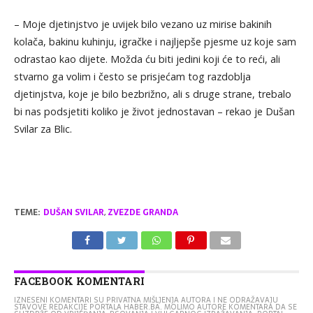
– Moje djetinjstvo je uvijek bilo vezano uz mirise bakinih
kolača, bakinu kuhinju, igračke i najljepše pjesme uz koje sam
odrastao kao dijete. Možda ću biti jedini koji će to reći, ali
stvarno ga volim i često se prisjećam tog razdoblja
djetinjstva, koje je bilo bezbrižno, ali s druge strane, trebalo
bi nas podsjetiti koliko je život jednostavan – rekao je Dušan
Svilar za Blic.
TEME:
DUŠAN SVILAR
,
ZVEZDE GRANDA
FACEBOOK KOMENTARI
IZNESENI KOMENTARI SU PRIVATNA MIŠLJENJA AUTORA I NE ODRAŽAVAJU
STAVOVE REDAKCIJE PORTALA HABER.BA. MOLIMO AUTORE KOMENTARA DA SE