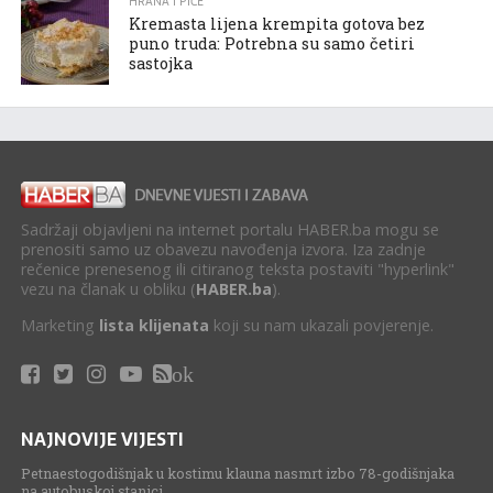
HRANA I PIĆE
Kremasta lijena krempita gotova bez
puno truda: Potrebna su samo četiri
sastojka
Sadržaji objavljeni na internet portalu HABER.ba mogu se
prenositi samo uz obavezu navođenja izvora. Iza zadnje
rečenice prenesenog ili citiranog teksta postaviti "hyperlink"
vezu na članak u obliku (
HABER.ba
).
Marketing
lista klijenata
koji su nam ukazali povjerenje.
ok
NAJNOVIJE VIJESTI
Petnaestogodišnjak u kostimu klauna nasmrt izbo 78-godišnjaka
na autobuskoj stanici