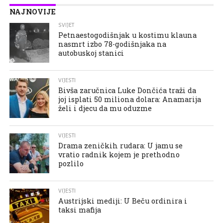
NAJNOVIJE
SVIJET
Petnaestogodišnjak u kostimu klauna
nasmrt izbo 78-godišnjaka na
autobuskoj stanici
VIJESTI
Bivša zaručnica Luke Dončića traži da
joj isplati 50 miliona dolara: Anamarija
želi i djecu da mu oduzme
VIJESTI
Drama zeničkih rudara: U jamu se
vratio radnik kojem je prethodno
pozlilo
VIJESTI
Austrijski mediji: U Beču ordinira i
taksi mafija