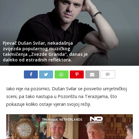
Pjevač Dušan Svilar, nekadašnja
zvijezda popularnog muzičkog
takmičenja „Zvezde Granda”, danas je
daleko od estradnih reflektora.
KOMENTARI
Iako nije na pozornici, Dušan Svilar se posvetio umjetničkoj
sceni, pa tako nastupa u Pozorištu na Terazijama, što
pokazuje koliko ostaje vjeran svojoj režiji.