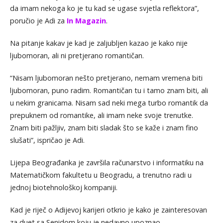
da imam nekoga ko je tu kad se ugase svjetla reflektora”,
poručio je Adi za
In Magazin
.
Na pitanje kakav je kad je zaljubljen kazao je kako nije
ljubomoran, ali ni pretjerano romantičan.
“Nisam ljubomoran nešto pretjerano, nemam vremena biti
ljubomoran, puno radim. Romantičan tu i tamo znam biti, ali
u nekim granicama. Nisam sad neki mega turbo romantik da
prepuknem od romantike, ali imam neke svoje trenutke.
Znam biti pažljiv, znam biti sladak što se kaže i znam fino
slušati”, ispričao je Adi.
Lijepa Beograđanka je završila računarstvo i informatiku na
Matematičkom fakultetu u Beogradu, a trenutno radi u
jednoj biotehnološkoj kompaniji.
Kad je riječ o Adijevoj karijeri otkrio je kako je zainteresovan
za duet sa Senidom koju je nedavno upoznao.