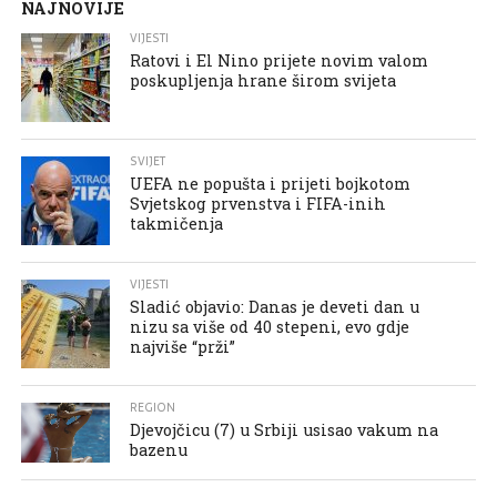
NAJNOVIJE
VIJESTI
Ratovi i El Nino prijete novim valom
poskupljenja hrane širom svijeta
SVIJET
UEFA ne popušta i prijeti bojkotom
Svjetskog prvenstva i FIFA-inih
takmičenja
VIJESTI
Sladić objavio: Danas je deveti dan u
nizu sa više od 40 stepeni, evo gdje
najviše “prži”
REGION
Djevojčicu (7) u Srbiji usisao vakum na
bazenu