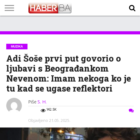
VIJESTI
BIZNIS
SPORT
SHOWBIZ
LIFESTYLE
SCI-
AUTO
ZANIMLJIVOSTI
FOTO
VIDEO
TV
VREMENSKA
STANJE NA
KURSNA
O
MARKETING
IMPRESSUM
KONTAKT
TECH
PROGRAM
PROGNOZA
PUTEVIMA
LISTA
NAMA
MUZIKA
Adi Šoše prvi put govorio o
ljubavi s Beograđankom
Nevenom: Imam nekoga ko je
tu kad se ugase reflektori
Piše
S. H.
142.5K
Objavljeno
21.05. 2025.