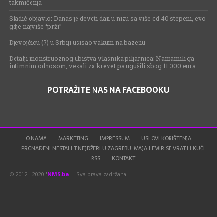
takmičenja
Sladić objavio: Danas je deveti dan u nizu sa više od 40 stepeni, evo
gdje najviše “prži”
Djevojčicu (7) u Srbiji usisao vakum na bazenu
Detalji monstruoznog ubistva vlasnika piljarnica: Namamili ga
intimnim odnosom, vezali za krevet pa ugušili zbog 11.000 eura
POTRAŽITE NAS NA FACEBOOKU
O NAMA
MARKETING
IMPRESSUM
USLOVI KORIŠTENJA
PRONAĐENI NESTALI TINEJDŽERI U ZAGREBU: MAJA I EMIR SE VRATILI KUĆI
RSS
KONTAKT
© 2012 - 2020 "
NMS.ba
" - Sva prava zadržana.