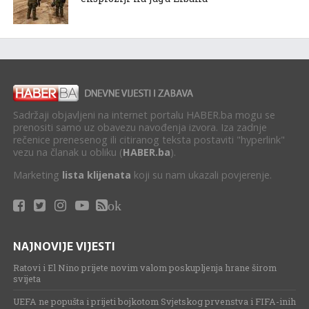
Sadržaji objavljeni na internet portalu HABER.ba mogu se
prenositi samo uz obavezu navođenja izvora. Iza zadnje
rečenice prenesenog ili citiranog teksta postaviti "hyperlink"
vezu na članak u obliku (
HABER.ba
).
Marketing
lista klijenata
koji su nam ukazali povjerenje.
ok
NAJNOVIJE VIJESTI
Ratovi i El Nino prijete novim valom poskupljenja hrane širom
svijeta
UEFA ne popušta i prijeti bojkotom Svjetskog prvenstva i FIFA-inih