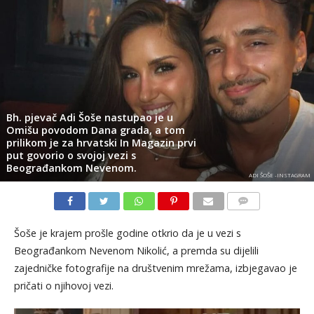
Bh. pjevač Adi Šoše nastupao je u
Omišu povodom Dana grada, a tom
prilikom je za hrvatski In Magazin prvi
put govorio o svojoj vezi s
Beograđankom Nevenom.
ADI ŠOŠE -INSTAGRAM
KOMENTARI
Šoše je krajem prošle godine otkrio da je u vezi s
Beograđankom Nevenom Nikolić, a premda su dijelili
zajedničke fotografije na društvenim mrežama, izbjegavao je
pričati o njihovoj vezi.