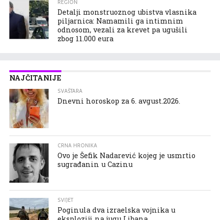
REGION
Detalji monstruoznog ubistva vlasnika
piljarnica: Namamili ga intimnim
odnosom, vezali za krevet pa ugušili
zbog 11.000 eura
NAJČITANIJE
SVAŠTARA
Dnevni horoskop za 6. avgust.2026.
CRNA HRONIKA
Ovo je Šefik Nadarević kojeg je usmrtio
sugrađanin u Cazinu
SVIJET
Poginula dva izraelska vojnika u
eksploziji na jugu Libana