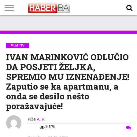
VIJESTI
BIZNIS
SPORT
SHOWBIZ
LIFESTYLE
SCI-
AUTO
ZANIMLJIVOSTI
FOTO
VIDEO
TV
VREMENSKA
STANJE NA
KURSNA
O
MARKETING
IMPRESSUM
KONTAKT
TECH
PROGRAM
PROGNOZA
PUTEVIMA
LISTA
NAMA
FILM I TV
IVAN MARINKOVIĆ ODLUČIO
DA POSJETI ŽELJKA,
SPREMIO MU IZNENAĐENJE!
Zaputio se ka apartmanu, a
onda se desilo nešto
poražavajuće!
Piše
A. V.
145.7K