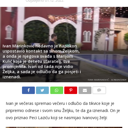
Objavljeno
01.12. 2022.
Ivan Marinković nedavno je napokon
uspostavio kontakt sa sinom Željkom,
a onda je njegova svađa s Marijom
Kulić koja je detetu staratelj, sve
promijenila. Ivan od tada nije vidio
Željka, a sada je odlučio da ga posjeti i
iznenadi.
IVAN MARINKOVIĆ - SCREENSHOT
KOMENTARI
Ivan je večeras spremao večeru i odlučio da tikvice koje je
pripremio odnese i svom sinu Željku, te da ga iznenadi. On je
ovo priznao Peci Laziću koji se nasmijao Ivanovoj želji: