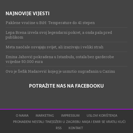
NAJNOVIJE VIJESTI
Paklene vrućine u BiH: Temperature do 41 stepen
Lepa Brena izvela svoj legendarni pokret, a onda pala pred
publikom
Meta naočale osvajaju svijet, ali izazivaju i veliki strah
Emina Jahović pokradena u Istanbulu, ostala bez garderobe
vrijedne 50.000 eura
Ovo je Šefik Nadarević kojeg je usmrtio sugrađanin u Cazinu
POTRAŽITE NAS NA FACEBOOKU
O NAMA
MARKETING
IMPRESSUM
USLOVI KORIŠTENJA
PRONAĐENI NESTALI TINEJDŽERI U ZAGREBU: MAJA I EMIR SE VRATILI KUĆI
RSS
KONTAKT