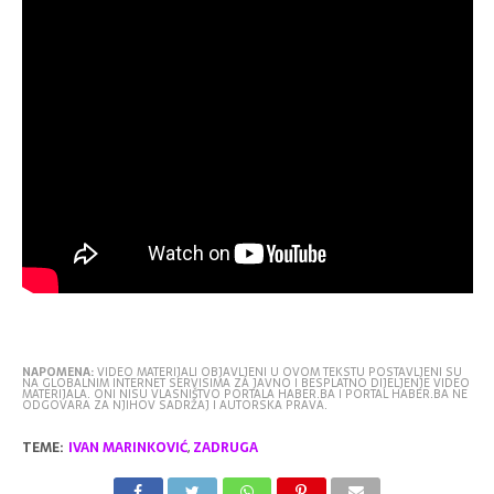
NAPOMENA:
VIDEO MATERIJALI OBJAVLJENI U OVOM TEKSTU POSTAVLJENI SU
NA GLOBALNIM INTERNET SERVISIMA ZA JAVNO I BESPLATNO DIJELJENJE VIDEO
MATERIJALA. ONI NISU VLASNIŠTVO PORTALA HABER.BA I PORTAL HABER.BA NE
ODGOVARA ZA NJIHOV SADRŽAJ I AUTORSKA PRAVA.
TEME:
IVAN MARINKOVIĆ
,
ZADRUGA