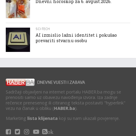
Dnevni horoskop za 6. avgust.2026.
SCI-TECH
AI izmislio lažni identitet i pokušao
prevariti stvarnu osobu
Sadržaji objavljeni na internet portalu HABER.ba mogu se
prenositi samo uz obavezu navođenja izvora. Iza zadnje
rečenice prenesenog ili citiranog teksta postaviti "hyperlink"
vezu na članak u obliku (
HABER.ba
).
Marketing
lista klijenata
koji su nam ukazali povjerenje.
ok