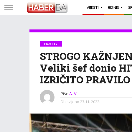
VIJESTI
BIZNIS
S
FILM I TV
STROGO KAŽNJEN
Veliki šef donio 
IZRIČITO PRAVILO 
Piše
A. V.
Objavljeno
23.11. 2022.