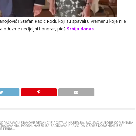
tanojlović i Stefan Radić Rodi, koji su spavali u vremenu koje nije
oga oduzme nedjeljni honorar, pieš
Srbija danas
.
E ODRAŽAVAJU STAVOVE REDAKCIJE PORTALA HABER.BA. MOLIMO AUTORE KOMENTARA
IZRAŽAVANJA. PORTAL HABER.BA ZADRŽAVA PRAVO DA OBRIŠE KOMENTAR BEZ
ŠTENJA...