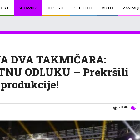
PORT
SHOWBIZ
LIFESTYLE
SCI-TECH
AUTO
ZANIMLJ
A DVA TAKMIČARA:
HITNU ODLUKU – Prekršili
produkcije!
70.4K