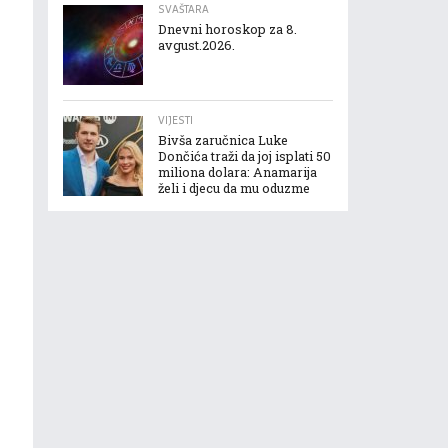
SVAŠTARA
Dnevni horoskop za 8.
avgust.2026.
VIJESTI
Bivša zaručnica Luke
Dončića traži da joj isplati 50
miliona dolara: Anamarija
želi i djecu da mu oduzme