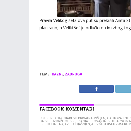
Pravila Velikog šefa ova put su prekršili Anita S
planirano, a Veliki šef je odlučio da im zbog t
TEME:
KAZNE
,
ZADRUGA
FACEBOOK KOMENTARI
IZNESENI KOMENTARI SU PRIVATNA MIŠLJENJA AUTORA I N
DA SE SUZDRŽE OD VRIJEĐANJA, PSOVANJA I VULGARNOG 
PRETHODNE NAJAVE I OBJAŠNJENJA -
VIŠE O USLOVIMA KORI