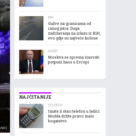
BIH
Gužve na granicama od
ranog jutra: Duga
zadržavanja na izlazu iz BiH,
evo gdje su najveće kolone
SVIJET
Moskva se sprema izazvati
potpuni haos u Evropi
NAJČITANIJE
SCI-TECH
Imate li stari telefon u ladici:
Možda držite pravo malo
bogatstvo
ANAS