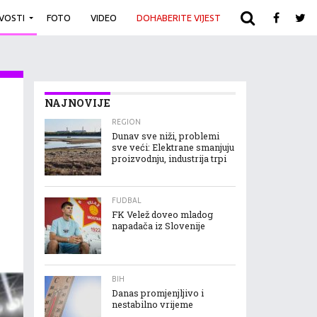
IVOSTI
FOTO
VIDEO
DOHABERITE VIJEST
ARHIVA
NAJNOVIJE
REGION
Dunav sve niži, problemi
sve veći: Elektrane smanjuju
proizvodnju, industrija trpi
FUDBAL
FK Velež doveo mladog
napadača iz Slovenije
BIH
Danas promjenjljivo i
nestabilno vrijeme