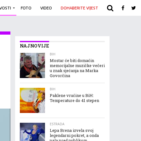
IVOSTI
FOTO
VIDEO
DOHABERITE VIJEST
ARHIVA
NAJNOVIJE
BIH
Mostar će biti domaćin
memorijalne muzičke večeri
u znak sjećanja na Marka
Govorčina
BIH
Paklene vrućine u BiH:
Temperature do 41 stepen
ESTRADA
Lepa Brena izvela svoj
legendarni pokret, a onda
pala pred publikom