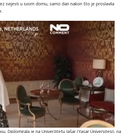
z svijesti u svom domu, samo dan nakon što je proslavila
r.
u. Diplomirala je na Univerzitetu Jašar (Yaşar Üniversitesi), na