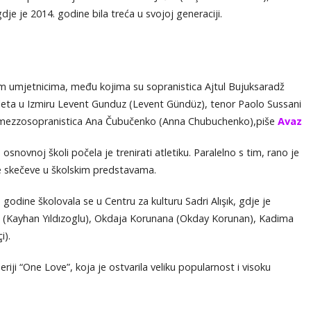
je je 2014. godine bila treća u svojoj generaciji.
im umjetnicima, među kojima su sopranistica Ajtul Bujuksaradž
aleta u Izmiru Levent Gunduz (Levent Gündüz), tenor Paolo Sussani
 mezzosopranistica Ana Čubučenko (Anna Chubuchenko),piše
Avaz
 osnovnoj školi počela je trenirati atletiku. Paralelno s tim, rano je
tite skečeve u školskim predstavama.
godine školovala se u Centru za kulturu Sadri Alışık, gdje je
 (Kayhan Yıldızoglu), Okdaja Korunana (Okday Korunan), Kadima
i).
seriji “One Love”, koja je ostvarila veliku popularnost i visoku