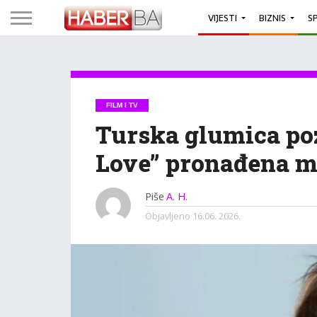
VIJESTI
BIZNIS
S
FILM I TV
Turska glumica poz
Love” pronađena m
Piše
A. H.
Objavljeno
16.06. 2026.