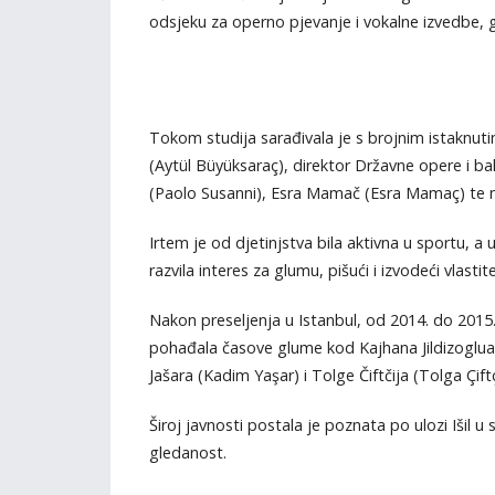
odsjeku za operno pjevanje i vokalne izvedbe, gd
Tokom studija sarađivala je s brojnim istaknut
(Aytül Büyüksaraç), direktor Državne opere i b
(Paolo Susanni), Esra Mamač (Esra Mamaç) te
Irtem je od djetinjstva bila aktivna u sportu, a u
razvila interes za glumu, pišući i izvodeći vlas
Nakon preseljenja u Istanbul, od 2014. do 2015. 
pohađala časove glume kod Kajhana Jildizoglua
Jašara (Kadim Yaşar) i Tolge Čiftčija (Tolga Çiftç
Široj javnosti postala je poznata po ulozi Išil u 
gledanost.