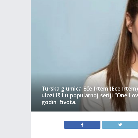
Turska glumica Eče Irtem (Ece İrtem)
ulozi Išil u popularnoj seriji “One Lo
godini života.