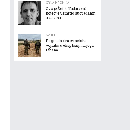
CRNA HRONIKA
Ovo je Šefik Nadarević
kojeg je usmrtio sugrađanin
u Cazinu
SVIJET
Poginula dva izraelska
vojnika u eksploziji na jugu
Libana