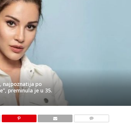
, najpoznatija po
ve”, preminula je u 35.
KOMENTARI