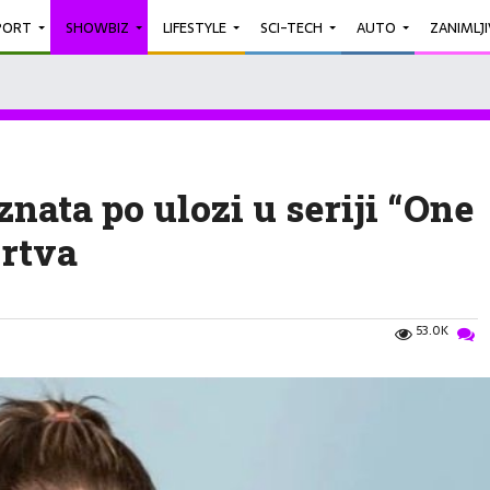
PORT
SHOWBIZ
LIFESTYLE
SCI-TECH
AUTO
ZANIMLJ
nata po ulozi u seriji “One
rtva
53.0K