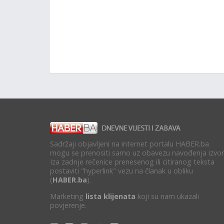
Sadržaji objavljeni na internet portalu HABER.ba
mogu se prenositi samo uz obavezu navođenja izvor
Iza zadnje rečenice prenesenog ili citiranog teksta
postaviti "hyperlink" vezu na članak u obliku
(
HABER.ba
).
Marketing
lista klijenata
koji su nam ukazali
povjerenje.