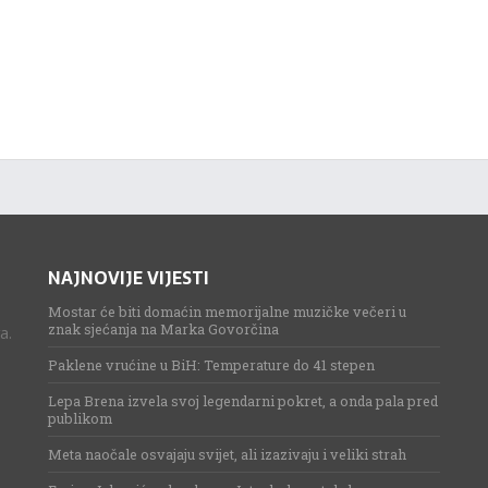
NAJNOVIJE VIJESTI
Mostar će biti domaćin memorijalne muzičke večeri u
znak sjećanja na Marka Govorčina
a.
Paklene vrućine u BiH: Temperature do 41 stepen
Lepa Brena izvela svoj legendarni pokret, a onda pala pred
publikom
Meta naočale osvajaju svijet, ali izazivaju i veliki strah