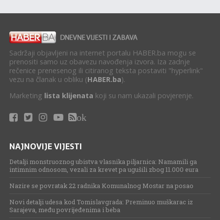
Sadržaji objavljeni na internet portalu HABER.ba mogu se
prenositi samo uz obavezu navođenja izvora. Iza zadnje
rečenice prenesenog ili citiranog teksta postaviti "hyperlink"
vezu na članak u obliku (
HABER.ba
).
Marketing
lista klijenata
koji su nam ukazali povjerenje.
ok
NAJNOVIJE VIJESTI
Detalji monstruoznog ubistva vlasnika piljarnica: Namamili ga
intimnim odnosom, vezali za krevet pa ugušili zbog 11.000 eura
Nazire se povratak 22 radnika Komunalnog Mostar na posao
Novi detalji udesa kod Tomislavgrada: Preminuo muškarac iz
Sarajeva, među povrijeđenima i beba