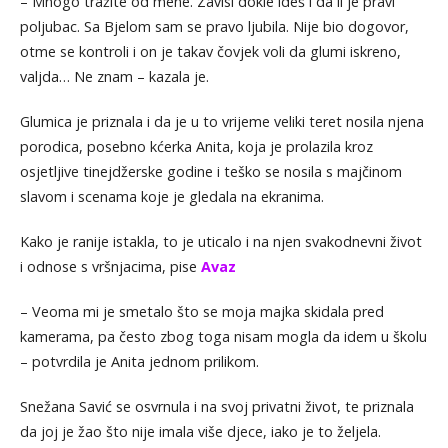
– Mnogo tražite od mene. Zavisi dokle ideš i da li je pravi
poljubac. Sa Bjelom sam se pravo ljubila. Nije bio dogovor,
otme se kontroli i on je takav čovjek voli da glumi iskreno,
valjda… Ne znam – kazala je.
Glumica je priznala i da je u to vrijeme veliki teret nosila njena
porodica, posebno kćerka Anita, koja je prolazila kroz
osjetljive tinejdžerske godine i teško se nosila s majčinom
slavom i scenama koje je gledala na ekranima.
Kako je ranije istakla, to je uticalo i na njen svakodnevni život
i odnose s vršnjacima, pise
Avaz
– Veoma mi je smetalo što se moja majka skidala pred
kamerama, pa često zbog toga nisam mogla da idem u školu
– potvrdila je Anita jednom prilikom.
Snežana Savić se osvrnula i na svoj privatni život, te priznala
da joj je žao što nije imala više djece, iako je to željela.