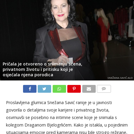
Pričala je otvoreno o snimanju scena,
privatnom životu i pritisku koji je
osjećala njena porodica
SNEŽANA-SAVIĆ-ALO
KOMENTARI
Proslavljena glumica Snežana Savić ranije je u javnosti
govorila o detaljima svoje karijere i privatnog života,
osvrnuvši se posebno na intimne scene koje je snimala s
kolegom Draganom Bjelogrlićem. Kako je istakla, u pojedinim
situacijama emocije pred kamerama nisu bile strogo režirane,