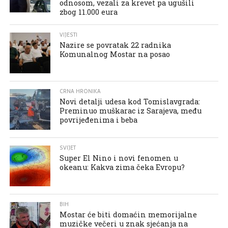
odnosom, vezali za krevet pa ugušili
zbog 11.000 eura
VIJESTI
Nazire se povratak 22 radnika
Komunalnog Mostar na posao
CRNA HRONIKA
Novi detalji udesa kod Tomislavgrada:
Preminuo muškarac iz Sarajeva, među
povrijeđenima i beba
SVIJET
Super El Nino i novi fenomen u
okeanu: Kakva zima čeka Evropu?
BIH
Mostar će biti domaćin memorijalne
muzičke večeri u znak sjećanja na