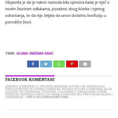
Objasnila je da je nakon razvoda bila oprezna kada je riječ o
novim životnim odlukama, posebno zbog kćerke i njenog
odrastanja, te da nije željela da unosi dodatnu konfuziju u
porodični život.
TEME:
GLUMA
,
SNEŽANA SAVIĆ
FACEBOOK KOMENTARI
IZNESENI KOMENTARI SU PRIVATNA MIŠLJENJA AUTORA I NE ODRAŽAVAJU
STAVOVE REDAKCIJE PORTALA HABER.BA. MOLIMO AUTORE KOMENTARA DA SE
SUZDRŽE OD VRIJEĐANJA, PSOVANJA I VULGARNOG IZRAŽAVANJA. PORTAL
HABER.BA ZADRŽAVA PRAVO DA OBRIŠE KOMENTAR BEZ PRETHODNE NAJAVE I
OBJAŠNJENJA -
VIŠE O USLOVIMA KORIŠTENJA...