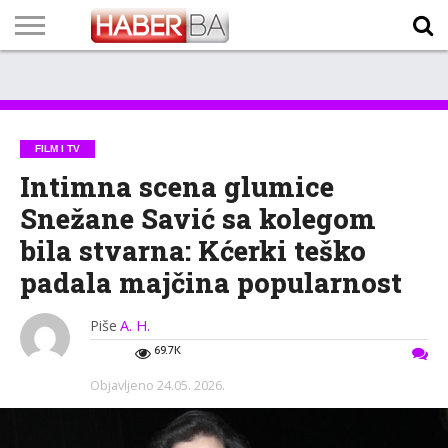
VIJESTI
BIZNIS
SPORT
SHOWBIZ
LIFESTYLE
SCI-
AUTO
ZANIMLJIVOSTI
FOTO
VIDEO
TV
VREMENSKA
STANJE NA
KURSNA
O
MARKETING
IMPRESSUM
KONTAKT
TECH
PROGRAM
PROGNOZA
PUTEVIMA
LISTA
NAMA
FILM I TV
Intimna scena glumice
Snežane Savić sa kolegom
bila stvarna: Kćerki teško
padala majčina popularnost
Piše
A. H.
69.7K
Objavljeno
24.05. 2026.