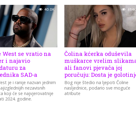
40.0K
69.4K
 West se vratio na
Čolina kćerka oduševila
r i najavio
muškarce vrelim slikama
daturu za
ali fanovi pjevača joj
jednika SAD-a
poručuju: Dosta je golotinj
st je i ranije nazvan jednim
Bog nije štedio na ljepoti Čoline
ajizglednijih nezavisnih
nasljednice, podario sve moguće
a koji će se najvjerovatnije
atribute
ati 2024. godine.