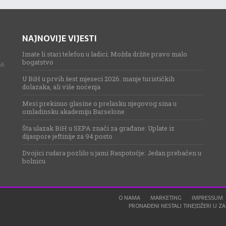
NAJNOVIJE VIJESTI
Imate li stari telefon u ladici: Možda držite pravo malo
bogatstvo
a.
U BiH u prvih šest mjeseci 2026. manje turističkih
dolazaka, ali više noćenja
Mesi prekinuo glasine o prelasku njegovog sina u
omladinsku akademiju Barselone
Šta ulazak BiH u SEPA znači za građane: Uplate iz
dijaspore jeftinije za 94 posto
Dvojici rudara pozlilo u jami Raspotočje: Jedan prebačen u
bolnicu
O NAMA
MARKETING
IMPRESSUM
PRONAĐENI NESTALI TINEJDŽERI U ZAG