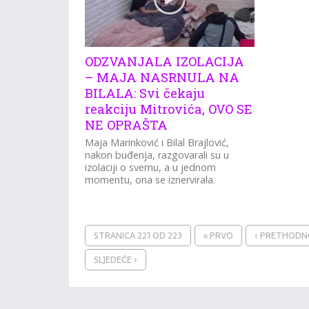
ODZVANJALA IZOLACIJA
– MAJA NASRNULA NA
BILALA: Svi čekaju
reakciju Mitrovića, OVO SE
NE OPRAŠTA
Maja Marinković i Bilal Brajlović,
nakon buđenja, razgovarali su u
izolaciji o svemu, a u jednom
momentu, ona se iznervirala.
STRANICA 221 OD 223
« PRVO
‹ PRETHOD
SLJEDEĆE ›