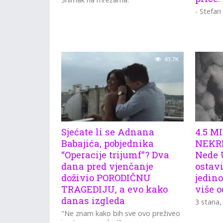
- Stefan 
43.7K
Sjećate li se Adnana
4.5 M
Babajića, pobjednika
NEKR
“Operacije trijumf”? Dva
Nede 
dana pred vjenčanje
ostavi
doživio PORODIČNU
jedin
TRAGEDIJU, a evo kako
više o
danas izgleda
3 stana, 
"Ne znam kako bih sve ovo preživeo
i ostao normalan!"