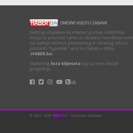
Sadržaji objavljeni na internet portalu HABER.ba
mogu se prenositi samo uz obavezu navođenja izvor
Iza zadnje rečenice prenesenog ili citiranog teksta
postaviti "hyperlink" vezu na članak u obliku
(
HABER.ba
).
Marketing
lista klijenata
koji su nam ukazali
povjerenje.
ok
© 2012 - 2020 "
NMS.ba
" - Sva prava zadržana.