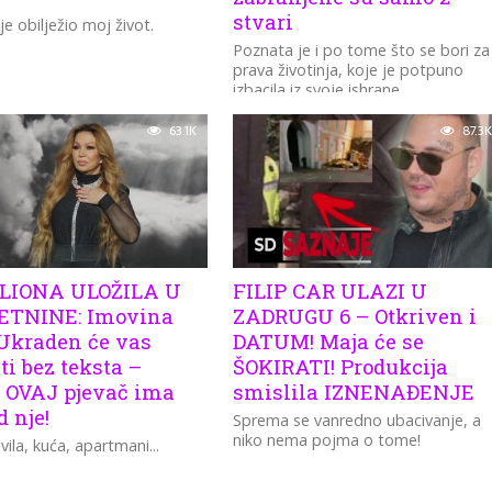
stvari
je obilježio moj život.
Poznata je i po tome što se bori za
prava životinja, koje je potpuno
izbacila iz svoje ishrane...
63.1K
87.3K
ILIONA ULOŽILA U
FILIP CAR ULAZI U
ETNINE: Imovina
ZADRUGU 6 – Otkriven i
Ukraden će vas
DATUM! Maja će se
ti bez teksta –
ŠOKIRATI! Produkcija
o OVAJ pjevač ima
smislila IZNENAĐENJE
d nje!
Sprema se vanredno ubacivanje, a
niko nema pojma o tome!
vila, kuća, apartmani...