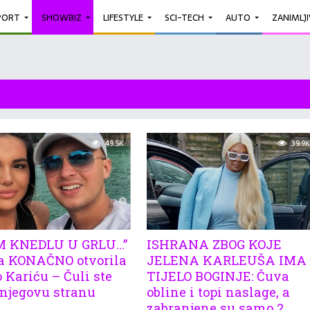
PORT
SHOWBIZ
LIFESTYLE
SCI-TECH
AUTO
ZANIMLJ
49.5K
39.9K
M KNEDLU U GRLU…”
ISHRANA ZBOG KOJE
a KONAČNO otvorila
JELENA KARLEUŠA IMA
 Kariću – Čuli ste
TIJELO BOGINJE: Čuva
njegovu stranu
obline i topi naslage, a
zabranjene su samo 2