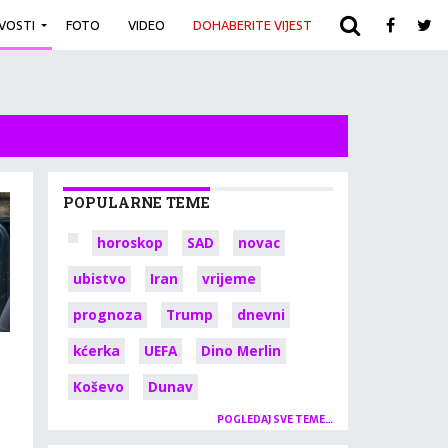
IVOSTI
FOTO
VIDEO
DOHABERITE VIJEST
ARHIVA
POPULARNE TEME
horoskop
SAD
novac
ubistvo
Iran
vrijeme
prognoza
Trump
dnevni
kćerka
UEFA
Dino Merlin
Koševo
Dunav
POGLEDAJ SVE TEME…