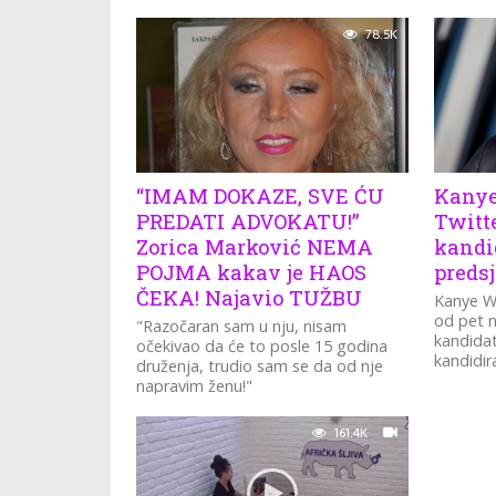
78.5K
“IMAM DOKAZE, SVE ĆU
Kanye
PREDATI ADVOKATU!”
Twitte
Zorica Marković NEMA
kandi
POJMA kakav je HAOS
preds
ČEKA! Najavio TUŽBU
Kanye We
od pet n
"Razočaran sam u nju, nisam
kandidat
očekivao da će to posle 15 godina
kandidir
druženja, trudio sam se da od nje
napravim ženu!"
161.4K