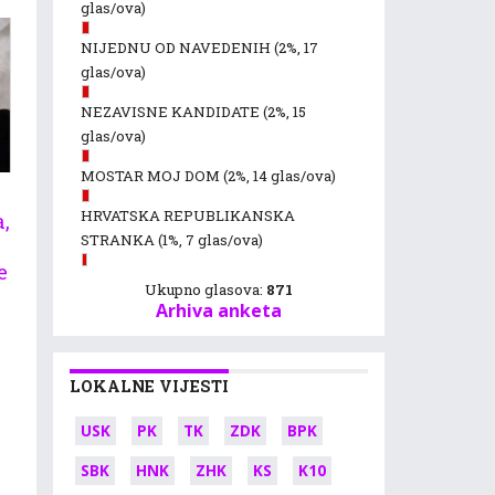
glas/ova)
NIJEDNU OD NAVEDENIH
(2%, 17
glas/ova)
NEZAVISNE KANDIDATE
(2%, 15
glas/ova)
MOSTAR MOJ DOM
(2%, 14 glas/ova)
HRVATSKA REPUBLIKANSKA
,
STRANKA
(1%, 7 glas/ova)
e
Ukupno glasova:
871
Arhiva anketa
LOKALNE VIJESTI
USK
PK
TK
ZDK
BPK
SBK
HNK
ZHK
KS
K10