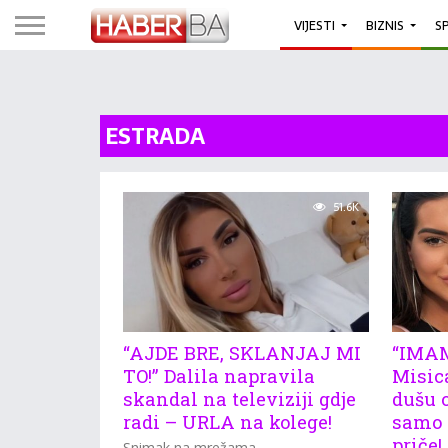
VIJESTI
BIZNIS
S
ESTRADA
51.6K
“AJDE BRE, SKLANJAJ MI
“IMA
TO!” Dalila napravila
Misic
skandal na televiziji gdje
dušu o
radi – URLA na kolege!
samo 
priče!
Snimak na mrežama.