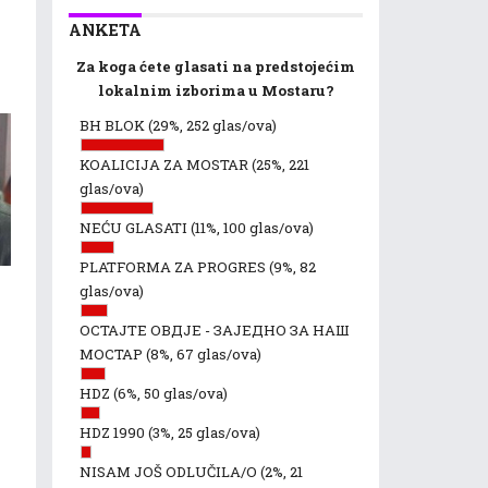
ANKETA
Za koga ćete glasati na predstojećim
lokalnim izborima u Mostaru?
BH BLOK
(29%, 252 glas/ova)
KOALICIJA ZA MOSTAR
(25%, 221
glas/ova)
NEĆU GLASATI
(11%, 100 glas/ova)
PLATFORMA ZA PROGRES
(9%, 82
glas/ova)
ОСТАЈТЕ ОВДЈЕ - ЗАЈЕДНО ЗА НАШ
МОСТАР
(8%, 67 glas/ova)
HDZ
(6%, 50 glas/ova)
HDZ 1990
(3%, 25 glas/ova)
NISAM JOŠ ODLUČILA/O
(2%, 21