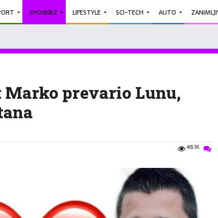
PORT
SHOWBIZ
LIFESTYLE
SCI-TECH
AUTO
ZANIMLJ
 Marko prevario Lunu,
stana
48.1K