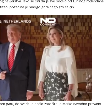
og nevjerstva. Iako se čini da je sve počelo od Luninog rođendana,
estitao, pozadina je mnogo gora nego što se čini.
nom paru, do svađe je došlo zato što je Marko navodno prevario