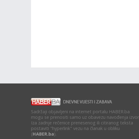
Sadržaji objavljeni na internet portalu HABER.ba
mogu se prenositi samo uz obavezu navođenja izvor
Iza zadnje rečenice prenesenog ili citiranog teksta
postaviti "hyperlink" vezu na članak u obliku
(
HABER.ba
).