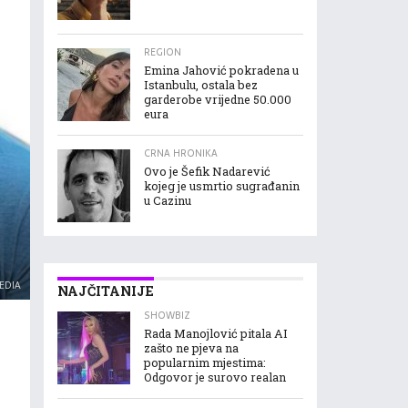
REGION
Emina Jahović pokradena u
Istanbulu, ostala bez
garderobe vrijedne 50.000
eura
CRNA HRONIKA
Ovo je Šefik Nadarević
kojeg je usmrtio sugrađanin
u Cazinu
EDIA
NAJČITANIJE
SHOWBIZ
Rada Manojlović pitala AI
zašto ne pjeva na
popularnim mjestima:
Odgovor je surovo realan