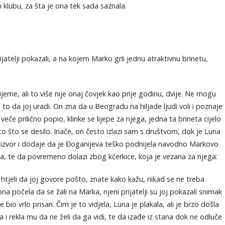
lubu, za šta je ona tek sada saznala.
prijatelji pokazali, a na kojem Marko grli jednu atraktivnu brinetu,
eme, ali to više nije onaj čovjek kao prije godinu, dvije. Ne mogu
o to da joj uradi. On zna da u Beogradu na hiljade ljudi voli i poznaje
veče prilično popio, klinke se lijepe za njega, jedna ta brineta cijelo
to što se desilo. Inače, on često izlazi sam s društvom, dok je Luna
izvor i dodaje da je Đoganijeva teško podnijela navodno Markovo
ana, te da povremeno dolazi zbog kćerkice, koja je vezana za njega:
su htjeli da joj govore pošto, znate kako kažu, nikad se ne treba
 počela da se žali na Marka, njeni prijatelji su joj pokazali snimak
bio vrlo prisan. Čim je to vidjela, Luna je plakala, ali je brzo došla
i rekla mu da ne želi da ga vidi, te da izađe iz stana dok ne odluče