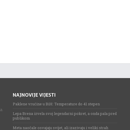
NAJNOVIJE VIJESTI
Paklene vrućine u BiH: Temperature do 41 stepen
a.
Lepa Brena izvela svoj legendarni pokret, a onda pala pred
publikom
Meta naočale osvajaju svijet, ali izazivaju i veliki strah