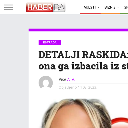
VIJESTI
BIZNIS
S
ESTRADA
DETALJI RASKIDA:
ona ga izbacila iz 
Piše
A. V.
Objavljeno
14.03. 2023.