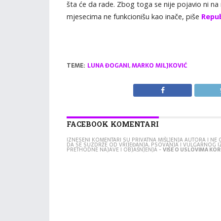
šta će da rade. Zbog toga se nije pojavio ni na
mjesecima ne funkcionišu kao inače, piše
Repub
TEME:
LUNA ĐOGANI
,
MARKO MILJKOVIĆ
FACEBOOK KOMENTARI
IZNESENI KOMENTARI SU PRIVATNA MIŠLJENJA AUTORA I N
DA SE SUZDRŽE OD VRIJEĐANJA, PSOVANJA I VULGARNOG 
PRETHODNE NAJAVE I OBJAŠNJENJA -
VIŠE O USLOVIMA KORI