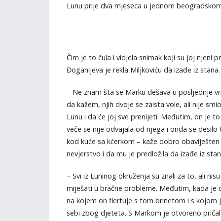
Lunu prije dva mjeseca u jednom beogradskom k
Čim je to čula i vidjela snimak koji su joj njeni 
Đoganijeva je rekla Miljkoviću da izađe iz stana.
– Ne znam šta se Marku dešava u posljednje vrij
da kažem, njih dvoje se zaista vole, ali nije smi
Lunu i da će joj sve prenijeti. Međutim, on je to 
veče se nije odvajala od njega i onda se desilo 
kod kuće sa kćerkom – kaže dobro obaviješten 
nevjerstvo i da mu je predložila da izađe iz st
– Svi iz Luninog okruženja su znali za to, ali ni
miješati u bračne probleme. Međutim, kada je ona
na kojem on flertuje s tom brinetom i s kojom je 
sebi zbog djeteta. S Markom je otvoreno pričala 