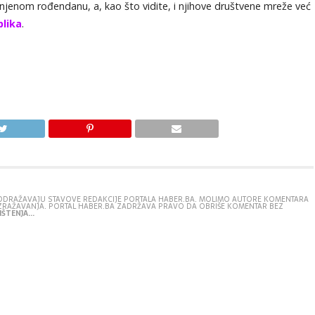
 njenom rođendanu, a, kao što vidite, i njihove društvene mreže već
lika
.
E ODRAŽAVAJU STAVOVE REDAKCIJE PORTALA HABER.BA. MOLIMO AUTORE KOMENTARA
IZRAŽAVANJA. PORTAL HABER.BA ZADRŽAVA PRAVO DA OBRIŠE KOMENTAR BEZ
ŠTENJA...