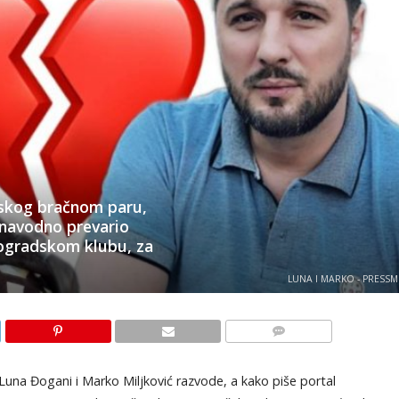
iskog bračnom paru,
 navodno prevario
ogradskom klubu, za
LUNA I MARKO - PRESSM
KOMENTARI
 Luna Đogani i Marko Miljković razvode, a kako piše portal