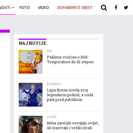
IVOSTI
FOTO
VIDEO
DOHABERITE VIJEST
ARHIVA
NAJNOVIJE
BIH
Paklene vrućine u BiH:
Temperature do 41 stepen
ESTRADA
Lepa Brena izvela svoj
legendarni pokret, a onda
pala pred publikom
SVIJET
Meta naočale osvajaju svijet,
ali izazivaju i veliki strah