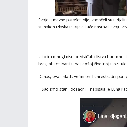
Svoje ljubavne putašestvije, započeli su u rijalit
su nakon izlaska iz Bijele kuće nastavili svoju ve
Iako im mnogi nisu predviđali blistvu budućnost 
brak, ali i ostvarili u najljepšoj životnoj ulozi, ulo
Danas, ovaj mladi, većini omiljeni estradni par, 
– Sad smo stari i dosadni – napisala je Luna ka