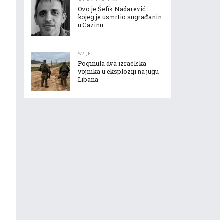
Ovo je Šefik Nadarević
kojeg je usmrtio sugrađanin
u Cazinu
SVIJET
Poginula dva izraelska
vojnika u eksploziji na jugu
Libana