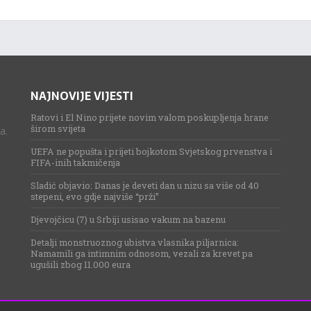
NAJNOVIJE VIJESTI
Ratovi i El Nino prijete novim valom poskupljenja hrane
širom svijeta
a.
UEFA ne popušta i prijeti bojkotom Svjetskog prvenstva i
FIFA-inih takmičenja
Sladić objavio: Danas je deveti dan u nizu sa više od 40
stepeni, evo gdje najviše “prži”
Djevojčicu (7) u Srbiji usisao vakum na bazenu
Detalji monstruoznog ubistva vlasnika piljarnica:
Namamili ga intimnim odnosom, vezali za krevet pa
ugušili zbog 11.000 eura