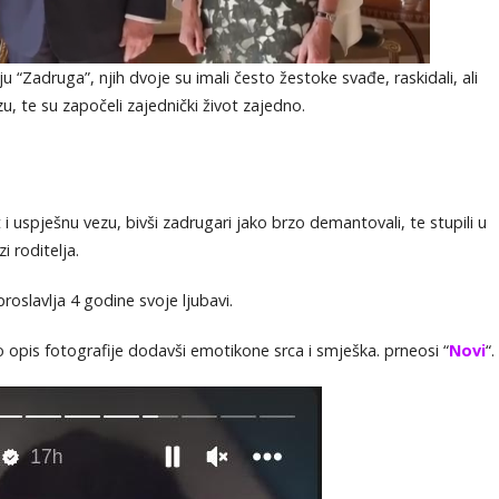
iju “Zadruga”, njih dvoje su imali često žestoke svađe, raskidali, ali
zu, te su započeli zajednički život zajedno.
i uspješnu vezu, bivši zadrugari jako brzo demantovali, te stupili u
zi roditelja.
proslavlja 4 godine svoje ljubavi.
o opis fotografije dodavši emotikone srca i smješka. prneosi “
Novi
“.