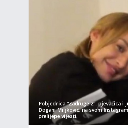
Pobjednica “Zadruge 2”, pjevačica i 
Đogani Miljković, na svom Instagram p
prelijepe vijesti.