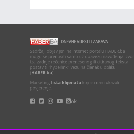
Sadržaji objavljeni na internet portalu HABER.ba
mogu se prenositi samo uz obavezu navođenja izvor
Iza zadnje rečenice prenesenog ili citiranog teksta
postaviti "hyperlink" vezu na članak u obliku
(
HABER.ba
).
Marketing
lista klijenata
koji su nam ukazali
povjerenje.
ok