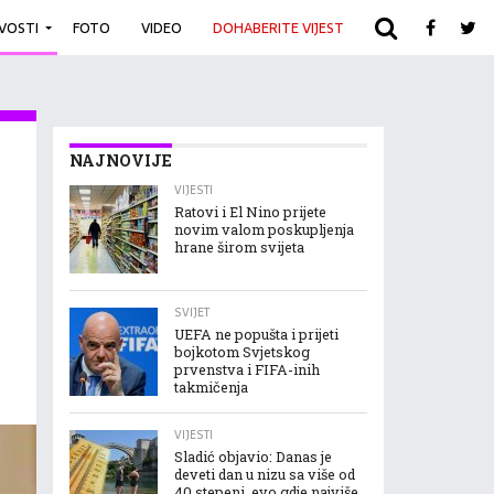
IVOSTI
FOTO
VIDEO
DOHABERITE VIJEST
ARHIVA
NAJNOVIJE
VIJESTI
Ratovi i El Nino prijete
novim valom poskupljenja
hrane širom svijeta
SVIJET
UEFA ne popušta i prijeti
bojkotom Svjetskog
prvenstva i FIFA-inih
takmičenja
VIJESTI
Sladić objavio: Danas je
deveti dan u nizu sa više od
40 stepeni, evo gdje najviše