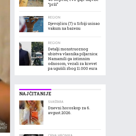
“prži”
REGION
Djevojčicu (7) u Srbiji usisao
vakum na bazenu
REGION
Detalji monstruoznog
ubistva vlasnika piljarnica:
Namamili ga intimnim
odnosom, vezali za krevet
pa ugušili zbog 11.000 eura
NAJČITANIJE
SVAŠTARA
Dnevni horoskop za 6.
avgust.2026.
IĆ -
SHOT
CRNA HRONIKA