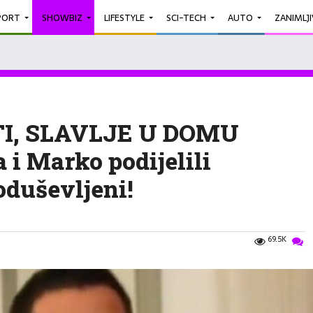
PORT
SHOWBIZ
LIFESTYLE
SCI-TECH
AUTO
ZANIMLJ
TI, SLAVLJE U DOMU
i Marko podijelili
 oduševljeni!
69.5K