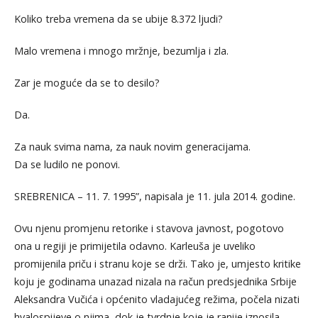
Koliko treba vremena da se ubije 8.372 ljudi?
Malo vremena i mnogo mržnje, bezumlja i zla.
Zar je moguće da se to desilo?
Da.
Za nauk svima nama, za nauk novim generacijama.
Da se ludilo ne ponovi.
SREBRENICA – 11. 7. 1995”, napisala je 11. jula 2014. godine.
Ovu njenu promjenu retorike i stavova javnost, pogotovo
ona u regiji je primijetila odavno. Karleuša je uveliko
promijenila priču i stranu koje se drži. Tako je, umjesto kritike
koju je godinama unazad nizala na račun predsjednika Srbije
Aleksandra Vučića i općenito vladajućeg režima, počela nizati
hvalospijeve o njima, dok je tvrdnje koje je ranije iznosila