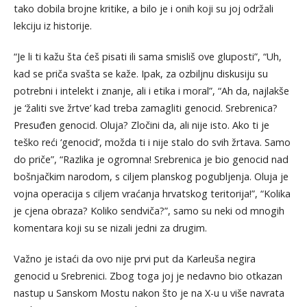
tako dobila brojne kritike, a bilo je i onih koji su joj održali
lekciju iz historije.
“Je li ti kažu šta ćeš pisati ili sama smisliš ove gluposti”, “Uh,
kad se priča svašta se kaže. Ipak, za ozbiljnu diskusiju su
potrebni i intelekt i znanje, ali i etika i moral”, “Ah da, najlakše
je ‘žaliti sve žrtve’ kad treba zamagliti genocid. Srebrenica?
Presuđen genocid. Oluja? Zločini da, ali nije isto. Ako ti je
teško reći ‘genocid’, možda ti i nije stalo do svih žrtava. Samo
do priče”, “Razlika je ogromna! Srebrenica je bio genocid nad
bošnjačkim narodom, s ciljem planskog pogubljenja. Oluja je
vojna operacija s ciljem vraćanja hrvatskog teritorija!”, “Kolika
je cjena obraza? Koliko sendviča?”, samo su neki od mnogih
komentara koji su se nizali jedni za drugim.
Važno je istaći da ovo nije prvi put da Karleuša negira
genocid u Srebrenici. Zbog toga joj je nedavno bio otkazan
nastup u Sanskom Mostu nakon što je na X-u u više navrata