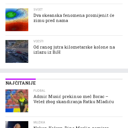
SVIJET
Dva okeanska fenomena promijenit će
zimu pred nama
VIJESTI
Od ranog jutra kilometarske kolone na
izlazu iz BiH
NAJČITANIJE
FUDBAL
Admir Musić prekinuo meč Borac –
Velež zbog skandiranja Ratku Mladiću
MUZIKA