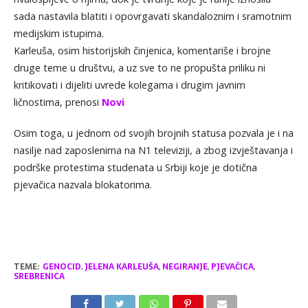
sada nastavila blatiti i opovrgavati skandaloznim i sramotnim
medijskim istupima.
Karleuša, osim historijskih činjenica, komentariše i brojne
druge teme u društvu, a uz sve to ne propušta priliku ni
kritikovati i dijeliti uvrede kolegama i drugim javnim
ličnostima, prenosi
Novi
Osim toga, u jednom od svojih brojnih statusa pozvala je i na
nasilje nad zaposlenima na N1 televiziji, a zbog izvještavanja i
podrške protestima studenata u Srbiji koje je dotična
pjevačica nazvala blokatorima.
TEME:
GENOCID
,
JELENA KARLEUŠA
,
NEGIRANJE
,
PJEVAČICA
,
SREBRENICA