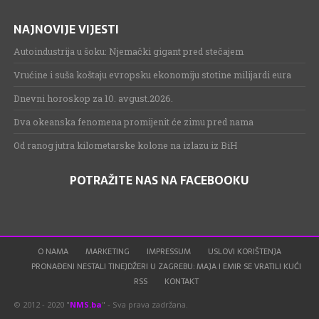
NAJNOVIJE VIJESTI
Autoindustrija u šoku: Njemački gigant pred stečajem
Vrućine i suša koštaju evropsku ekonomiju stotine milijardi eura
Dnevni horoskop za 10. avgust.2026.
Dva okeanska fenomena promijenit će zimu pred nama
Od ranog jutra kilometarske kolone na izlazu iz BiH
POTRAŽITE NAS NA FACEBOOKU
O NAMA
MARKETING
IMPRESSUM
USLOVI KORIŠTENJA
PRONAĐENI NESTALI TINEJDŽERI U ZAGREBU: MAJA I EMIR SE VRATILI KUĆI
RSS
KONTAKT
© 2012 - 2020 "
NMS.ba
" - Sva prava zadržana.