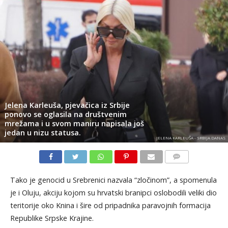
Jelena Karleuša, pjevačica iz Srbije
ponovo se oglasila na društvenim
mrežama i u svom maniru napisala još
jedan u nizu statusa.
JELENA KARLEUŠA - SRBIJA DANAS
KOMENTARI
Tako je genocid u Srebrenici nazvala “zločinom”, a spomenula
je i Oluju, akciju kojom su hrvatski branipci oslobodili veliki dio
teritorije oko Knina i šire od pripadnika paravojnih formacija
Republike Srpske Krajine.