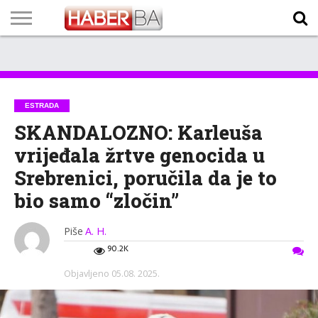
VIJESTI
BIZNIS
SPORT
SHOWBIZ
LIFESTYLE
SCI-
AUTO
ZANIMLJIVOSTI
FOTO
VIDEO
TV
VREMENSKA
STANJE NA
KURSNA
O
MARKETING
IMPRESSUM
KONTAKT
TECH
PROGRAM
PROGNOZA
PUTEVIMA
LISTA
NAMA
ESTRADA
SKANDALOZNO: Karleuša
vrijeđala žrtve genocida u
Srebrenici, poručila da je to
bio samo “zločin”
Piše
A. H.
90.2K
Objavljeno
05.08. 2025.