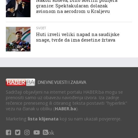
Nakon Koševa, Dino Merlin pomjera
granice: Spektakularan dolazak
avionom na aerodrom u Kraljevu
SVIJET
Huti izveli veliki napad na saudijske
snage, tvrde da ima desetine žrtava
Sadržaji objavljeni na internet portalu HABER.ba mogu se
prenositi samo uz obavezu navođenja izvora. Iza zadnje
rečenice prenesenog ili citiranog teksta postaviti "hyperlink"
vezu na članak u obliku (
HABER.ba
).
Marketing
lista klijenata
koji su nam ukazali povjerenje.
ok