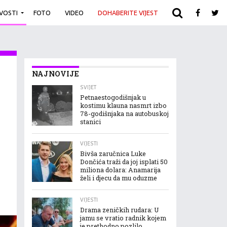
IVOSTI
FOTO
VIDEO
DOHABERITE VIJEST
ARHIVA
NAJNOVIJE
SVIJET
Petnaestogodišnjak u
kostimu klauna nasmrt izbo
78-godišnjaka na autobuskoj
stanici
VIJESTI
Bivša zaručnica Luke
Dončića traži da joj isplati 50
miliona dolara: Anamarija
želi i djecu da mu oduzme
VIJESTI
Drama zeničkih rudara: U
jamu se vratio radnik kojem
je prethodno pozlilo