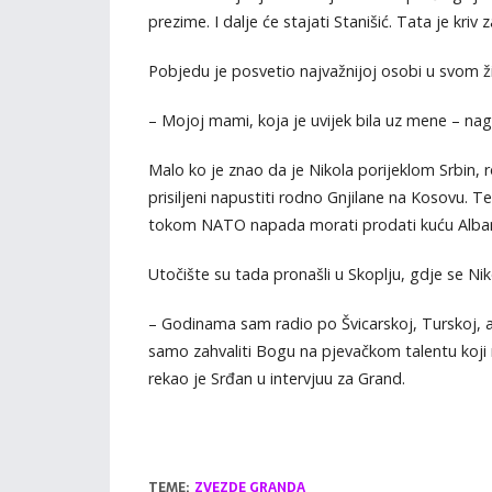
prezime. I dalje će stajati Stanišić. Tata je kriv 
Pobjedu je posvetio najvažnijoj osobi u svom ž
– Mojoj mami, koja je uvijek bila uz mene – nagl
Malo ko je znao da je Nikola porijeklom Srbin, r
prisiljeni napustiti rodno Gnjilane na Kosovu. T
tokom NATO napada morati prodati kuću Albancima
Utočište su tada pronašli u Skoplju, gdje se N
– Godinama sam radio po Švicarskoj, Turskoj, 
samo zahvaliti Bogu na pjevačkom talentu koji m
rekao je Srđan u intervjuu za Grand.
TEME:
ZVEZDE GRANDA