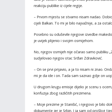
reakciju publike iz cijele regije.
– Prvom mjestu se stvarno nisam nadao. Dobio 
cijeli Balkan. To mi je bilo najvažnije, a za ost
Posebno su oduševile njegove izvedbe makedonsk
je uvijek plijenio i svojim osmijehom.
No, njegov osmijeh nije očarao samo publiku „Zve
sudjelovao njegov otac Srđan Zdravković.
– On se prvi prijavio, a ja to nisam ni znao. On
mi je da ide i on. Tada sam saznao gdje on uop
U drugom krugu emisije dijelio je scenu s ocem, 
konfuzija zbog različitih prezimena.
– Moje prezime je Stanišić, i njegovo je bilo do
dokumente jer je Srbin. I ja sam od prošlog tje