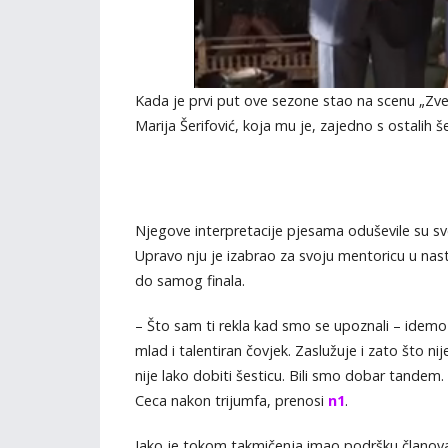
Kada je prvi put ove sezone stao na scenu „Zv
Marija Šerifović, koja mu je, zajedno s ostalih še
Njegove interpretacije pjesama oduševile su sv
Upravo nju je izabrao za svoju mentoricu u nast
do samog finala.
– Što sam ti rekla kad smo se upoznali – idem
mlad i talentiran čovjek. Zaslužuje i zato što ni
nije lako dobiti šesticu. Bili smo dobar tandem. L
Ceca nakon trijumfa, prenosi
n1
.
Iako je tokom takmičenja imao podršku članova ž