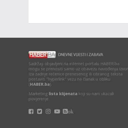
Sadržaji objavljeni na internet portalu HABER.ba
mogu se prenositi samo uz obavezu navođenja izvor
Iza zadnje rečenice prenesenog ili citiranog teksta
postaviti "hyperlink" vezu na članak u obliku
(
HABER.ba
).
Marketing
lista klijenata
koji su nam ukazali
povjerenje.
ok