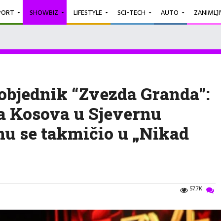
PORT
SHOWBIZ
LIFESTYLE
SCI-TECH
AUTO
ZANIMLJ
pobjednik “Zvezda Granda”:
sa Kosova u Sjevernu
u se takmičio u „Nikad
57.7K