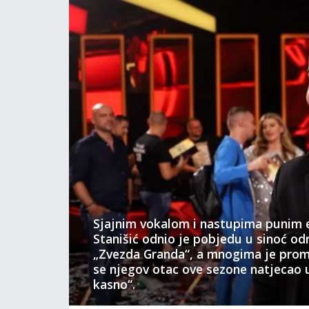
Sjajnim vokalom i nastupima punim 
Stanišić odnio je pobjedu u sinoć od
„Zvezda Granda“, a mnogima je prom
se njegov otac ove sezone natjecao u
kasno“.