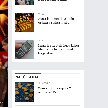
VIJESTI
Austrijski mediji: U Beču
ordinira i taksi mafija
SCI-TECH
Imate li stari telefon u ladici:
Možda držite pravo malo
bogatstvo
NAJČITANIJE
SVAŠTARA
Dnevni horoskop za 7.
avgust 2026.
RAND