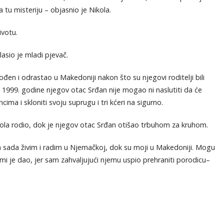
za tu misteriju – objasnio je Nikola.
ivotu.
asio je mladi pjevač.
ođen i odrastao u Makedoniji nakon što su njegovi roditelji bili
e 1999. godine njegov otac Srđan nije mogao ni naslutiti da će
 i skloniti svoju suprugu i tri kćeri na sigurno.
ikola rodio, dok je njegov otac Srđan otišao trbuhom za kruhom.
a sada živim i radim u Njemačkoj, dok su moji u Makedoniji. Mogu
i je dao, jer sam zahvaljujući njemu uspio prehraniti porodicu–