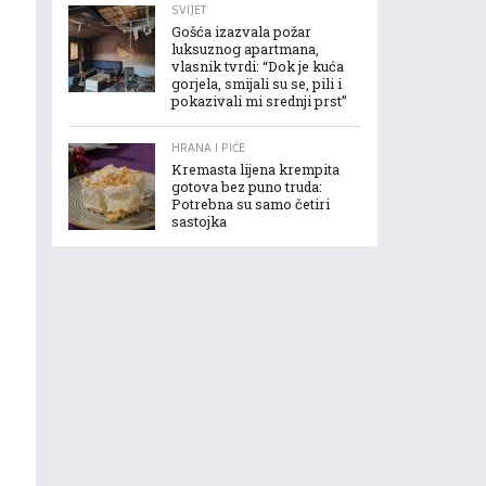
SVIJET
Gošća izazvala požar
luksuznog apartmana,
vlasnik tvrdi: “Dok je kuća
gorjela, smijali su se, pili i
pokazivali mi srednji prst”
HRANA I PIĆE
Kremasta lijena krempita
gotova bez puno truda:
Potrebna su samo četiri
sastojka