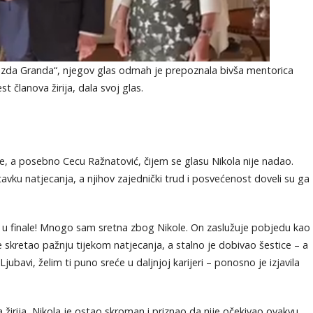
ezda Granda“, njegov glas odmah je prepoznala bivša mentorica
st članova žirija, dala svoj glas.
e, a posebno Cecu Ražnatović, čijem se glasu Nikola nije nadao.
avku natjecanja, a njihov zajednički trud i posvećenost doveli su ga
o u finale! Mnogo sam sretna zbog Nikole. On zaslužuje pobjedu kao
je skretao pažnju tijekom natjecanja, a stalno je dobivao šestice – a
jubavi, želim ti puno sreće u daljnjoj karijeri – ponosno je izjavila
irija, Nikola je ostao skroman i priznao da nije očekivao ovakvu