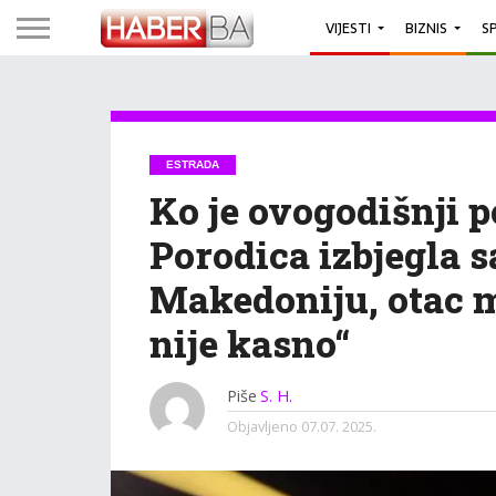
VIJESTI
BIZNIS
S
ESTRADA
Ko je ovogodišnji 
Porodica izbjegla 
Makedoniju, otac m
nije kasno“
Piše
S. H.
Objavljeno
07.07. 2025.