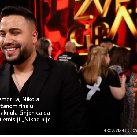
emocija, Nikola
ržanom finalu
aknula činjenica da
 emisiji „Nikad nije
NIKOLA STANIŠIĆ - G