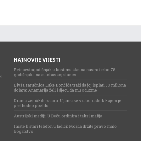
NAJNOVIJE VIJESTI
Petnaestogodišnjak u kostimu klauna nasmrt izbo 78-
godišnjaka na autobuskoj stanici
a.
Bivša zaručnica Luke Dončića traži da joj isplati 50 miliona
dolara: Anamarija želi i djecu da mu oduzme
Drama zeničkih rudara: U jamu se vratio radnik kojem je
prethodno pozlilo
Austrijski mediji: U Beču ordinira i taksi mafija
Imate li stari telefon u ladici: Možda držite pravo malo
bogatstvo