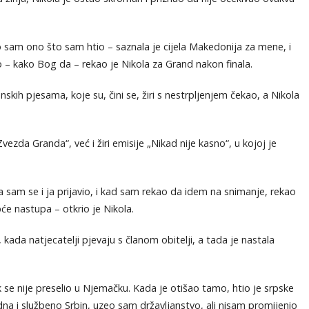
sam ono što sam htio – saznala je cijela Makedonija za mene, i
alo – kako Bog da – rekao je Nikola za Grand nakon finala.
ih pjesama, koje su, čini se, žiri s nestrpljenjem čekao, a Nikola
zda Granda“, već i žiri emisije „Nikad nije kasno“, u kojoj je
da sam se i ja prijavio, i kad sam rekao da idem na snimanje, rekao
će nastupa – otkrio je Nikola.
kada natjecatelji pjevaju s članom obitelji, a tada je nastala
k se nije preselio u Njemačku. Kada je otišao tamo, htio je srpske
dna i službeno Srbin, uzeo sam državljanstvo, ali nisam promijenio