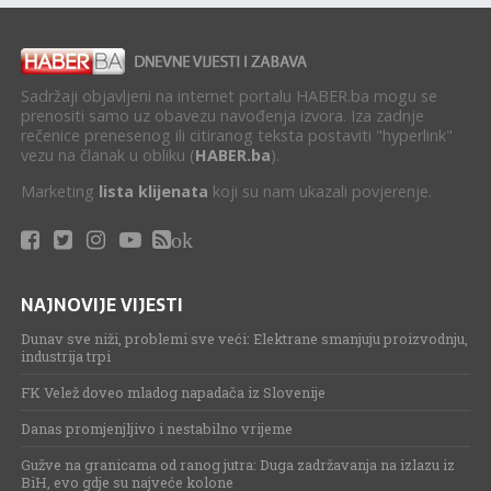
Sadržaji objavljeni na internet portalu HABER.ba mogu se
prenositi samo uz obavezu navođenja izvora. Iza zadnje
rečenice prenesenog ili citiranog teksta postaviti "hyperlink"
vezu na članak u obliku (
HABER.ba
).
Marketing
lista klijenata
koji su nam ukazali povjerenje.
ok
NAJNOVIJE VIJESTI
Dunav sve niži, problemi sve veći: Elektrane smanjuju proizvodnju,
industrija trpi
FK Velež doveo mladog napadača iz Slovenije
Danas promjenjljivo i nestabilno vrijeme
Gužve na granicama od ranog jutra: Duga zadržavanja na izlazu iz
BiH, evo gdje su najveće kolone