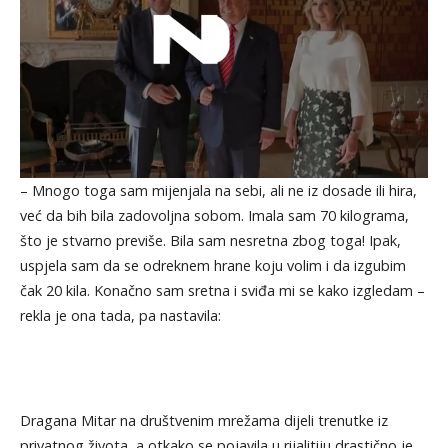
– Mnogo toga sam mijenjala na sebi, ali ne iz dosade ili hira,
već da bih bila zadovoljna sobom. Imala sam 70 kilograma,
što je stvarno previše. Bila sam nesretna zbog toga! Ipak,
uspjela sam da se odreknem hrane koju volim i da izgubim
čak 20 kila. Konačno sam sretna i sviđa mi se kako izgledam –
rekla je ona tada, pa nastavila:
Dragana Mitar na društvenim mrežama dijeli trenutke iz
privatnog života, a otkako se pojavila u rijalitiju drastično je