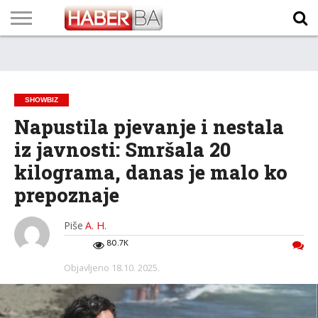
VIJESTI
BIZNIS
SPORT
SHOWBIZ
LIFESTYLE
SCI-
AUTO
ZANIMLJIVOSTI
FOTO
VIDEO
TV
VREMENSKA
STANJE NA
KURSNA
O
MARKETING
IMPRESSUM
KONTAKT
TECH
PROGRAM
PROGNOZA
PUTEVIMA
LISTA
NAMA
SHOWBIZ
Napustila pjevanje i nestala
iz javnosti: Smršala 20
kilograma, danas je malo ko
prepoznaje
Piše
A. H.
80.7K
Objavljeno
18.10. 2025.