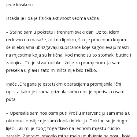
jede kašikom.
Istakla je i da je fizička aktivnost veoma važna.
– Stalno sam u pokretu i treniram svaki dan. Uz to, idem
redovno na masaže, ali i na lipolizu, što je procedura kojom
se injekcijama ubrizgavaju supstance koje sagorijevaju masti
na mjestima koja su kritična. Kod mene su to stomak, butine i
zadnjica. To je stvar odluke i želje za promjenom. Ja sam
presekla u glavi i zato mi ništa nije bilo teško.
Inače ,Dragana je estetskim operacijama promijenila lični
opis, a kako je i sama priznala samo nos je operisala osam
puta.
– Operisala sam nos osmi put! Prošlu intervenciju sam imala u
oktobru i poslije nje sam dobila infekciju. Doktori su je dugo
liječili, ali mi je zbog toga tkivo na jednom mjestu čudno
zaraslo. Zapravo, stvorilo mi se malo udubljenje na nosu, koje