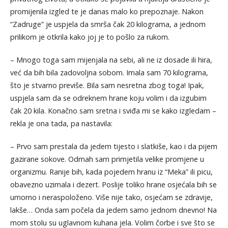
promijenila izgled te je danas malo ko prepoznaje. Nakon
“Zadruge” je uspjela da smrša čak 20 kilograma, a jednom
prilikom je otkrila kako joj je to pošlo za rukom.
– Mnogo toga sam mijenjala na sebi, ali ne iz dosade ili hira,
već da bih bila zadovoljna sobom. Imala sam 70 kilograma,
što je stvarno previše. Bila sam nesretna zbog toga! Ipak,
uspjela sam da se odreknem hrane koju volim i da izgubim
čak 20 kila. Konačno sam sretna i sviđa mi se kako izgledam –
rekla je ona tada, pa nastavila:
– Prvo sam prestala da jedem tijesto i slatkiše, kao i da pijem
gazirane sokove. Odmah sam primjetila velike promjene u
organizmu. Ranije bih, kada pojedem hranu iz “Meka” ili picu,
obavezno uzimala i dezert. Poslije toliko hrane osjećala bih se
umorno i neraspoloženo. Više nije tako, osjećam se zdravije,
lakše… Onda sam počela da jedem samo jednom dnevno! Na
mom stolu su uglavnom kuhana jela. Volim čorbe i sve što se