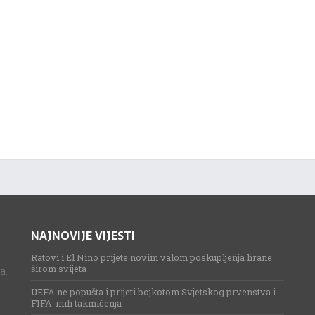
NAJNOVIJE VIJESTI
Ratovi i El Nino prijete novim valom poskupljenja hrane
širom svijeta
a.
UEFA ne popušta i prijeti bojkotom Svjetskog prvenstva i
FIFA-inih takmičenja