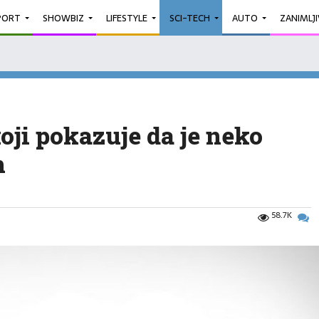
PORT
SHOWBIZ
LIFESTYLE
SCI-TECH
AUTO
ZANIMLJ
oji pokazuje da je neko
n
58.7K