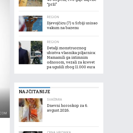
“prži”
REGION
Djevojčicu (7) u Srbiji usisao
vakum na bazenu
REGION
Detalji monstruoznog
ubistva vlasnika piljarnica:
Namamili ga intimnim
odnosom, vezali za krevet
pa ugušili zbog 11.000 eura
NAJČITANIJE
SVAŠTARA
Dnevni horoskop za 6.
avgust.2026.
.COM
CRNA HRONIKA