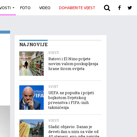
IVOSTI
FOTO
VIDEO
DOHABERITE VIJEST
ARHIVA
NAJNOVIJE
VIJESTI
Ratovi i El Nino prijete
novim valom poskupljenja
hrane širom svijeta
SVIJET
UEFA ne popušta i prijeti
bojkotom Svjetskog
prvenstva i FIFA-inih
takmičenja
VIJESTI
Sladić objavio: Danas je
deveti dan u nizu sa više od
40 stepeni, evo gdje najviše