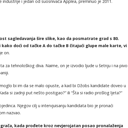
ske industrije i jedan od suosnivača Applea, preminuo je 2011.
ost sagledavanja šire slike, kao da posmatrate grad s 80.
i kako doći od tačke A do tačke B čitajući glupe male karte, vi
je on.
data za tehnološkog diva. Naime, on je izvodio ljude u šetnju i na pivo
niji.
pomoglo bi im da se malo opuste, a kad bi Džobs kandidate doveo u
da si zadnji put nešto postigao?” ili “Šta si radio prošlog ljeta?”
dinca. Njegov cilj u intervjuisanju kandidata bio je pronaći
dnom nazvao.
igrača, kada prođete kroz nevjerojatan posao pronalaženja