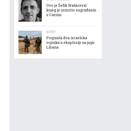
Ovo je Šefik Nadarević
kojeg je usmrtio sugrađanin
u Cazinu
SVIJET
Poginula dva izraelska
vojnika u eksploziji na jugu
Libana