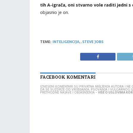
tih A-igrača, oni stvarno vole raditi jedni s
objasnio je on.
TEME:
INTELIGENCIJA
,
,
STEVE JOBS
FACEBOOK KOMENTARI
IZNESENI KOMENTARI SU PRIVATNA MIŠLJENJA AUTORA I N
DA SE SUZDRŽE OD VRIJEĐANJA, PSOVANJA I VULGARNOG 
PRETHODNE NAJAVE I OBJAŠNJENJA -
VIŠE O USLOVIMA KORI