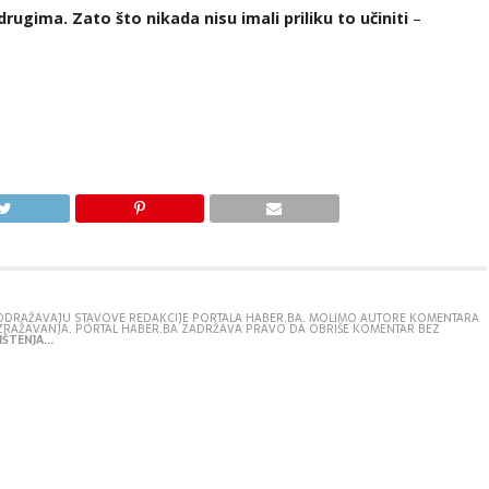
 drugima. Zato što nikada nisu imali priliku to učiniti
–
E ODRAŽAVAJU STAVOVE REDAKCIJE PORTALA HABER.BA. MOLIMO AUTORE KOMENTARA
IZRAŽAVANJA. PORTAL HABER.BA ZADRŽAVA PRAVO DA OBRIŠE KOMENTAR BEZ
ŠTENJA...