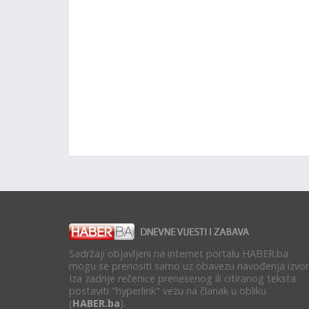
Sadržaji objavljeni na internet portalu HABER.ba
mogu se prenositi samo uz obavezu navođenja izvor
Iza zadnje rečenice prenesenog ili citiranog teksta
postaviti "hyperlink" vezu na članak u obliku
(
HABER.ba
).