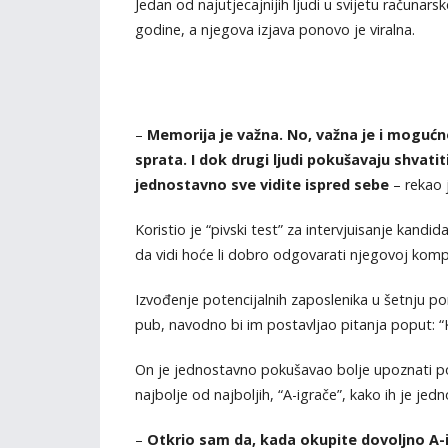
Jedan od najutjecajnijih ljudi u svijetu računar
godine, a njegova izjava ponovo je viralna.
–
Memorija je važna. No, važna je i mogućn
sprata. I dok drugi ljudi pokušavaju shvatit
jednostavno sve vidite ispred sebe
– rekao 
Koristio je “pivski test” za intervjuisanje kandi
da vidi hoće li dobro odgovarati njegovoj kompa
Izvođenje potencijalnih zaposlenika u šetnju 
pub, navodno bi im postavljao pitanja poput: “Ka
On je jednostavno pokušavao bolje upoznati poje
najbolje od najboljih, “A-igrače”, kako ih je je
–
Otkrio sam da, kada okupite dovoljno A-